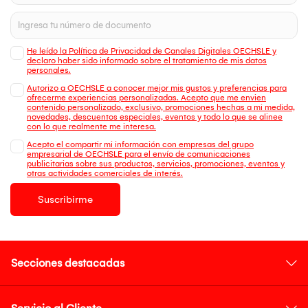
He leído la Política de Privacidad de Canales Digitales OECHSLE y
declaro haber sido informado sobre el tratamiento de mis datos
personales.
Autorizo a OECHSLE a conocer mejor mis gustos y preferencias para
ofrecerme experiencias personalizadas. Acepto que me envien
contenido personalizado, exclusivo, promociones hechas a mi medida,
novedades, descuentos especiales, eventos y todo lo que se alinee
con lo que realmente me interesa.
Acepto el compartir mi información con empresas del grupo
empresarial de OECHSLE para el envío de comunicaciones
publicitarias sobre sus productos, servicios, promociones, eventos y
otras actividades comerciales de interés.
Suscribirme
Secciones destacadas