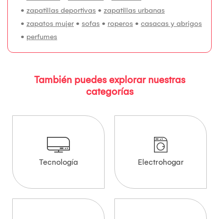
•
zapatillas deportivas
•
zapatillas urbanas
•
zapatos mujer
•
sofas
•
roperos
•
casacas y abrigos
•
perfumes
También puedes explorar nuestras
categorías
Tecnología
Electrohogar