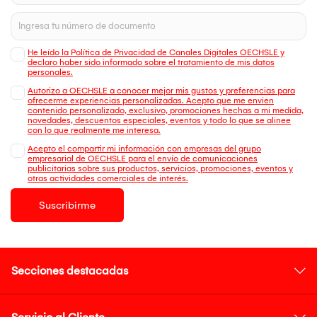
He leído la Política de Privacidad de Canales Digitales OECHSLE y
declaro haber sido informado sobre el tratamiento de mis datos
personales.
Autorizo a OECHSLE a conocer mejor mis gustos y preferencias para
ofrecerme experiencias personalizadas. Acepto que me envien
contenido personalizado, exclusivo, promociones hechas a mi medida,
novedades, descuentos especiales, eventos y todo lo que se alinee
con lo que realmente me interesa.
Acepto el compartir mi información con empresas del grupo
empresarial de OECHSLE para el envío de comunicaciones
publicitarias sobre sus productos, servicios, promociones, eventos y
otras actividades comerciales de interés.
Suscribirme
Secciones destacadas