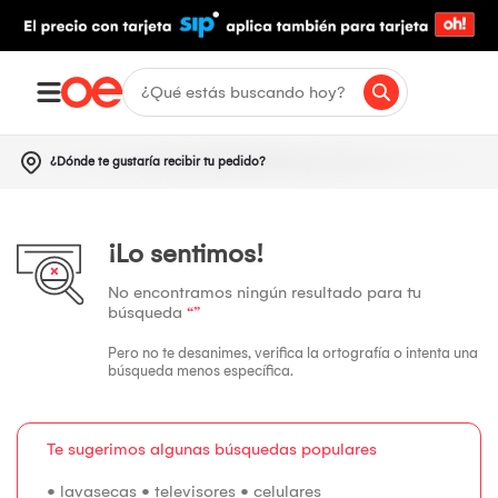
¿Dónde te gustaría recibir tu pedido?
¡Lo sentimos!
No encontramos ningún resultado para tu
búsqueda
“”
Pero no te desanimes, verifica la ortografía o intenta una
búsqueda menos específica.
Te sugerimos algunas búsquedas populares
•
lavasecas
•
televisores
•
celulares