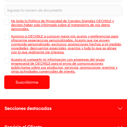
He leído la Política de Privacidad de Canales Digitales OECHSLE y
declaro haber sido informado sobre el tratamiento de mis datos
personales.
Autorizo a OECHSLE a conocer mejor mis gustos y preferencias para
ofrecerme experiencias personalizadas. Acepto que me envien
contenido personalizado, exclusivo, promociones hechas a mi medida,
novedades, descuentos especiales, eventos y todo lo que se alinee
con lo que realmente me interesa.
Acepto el compartir mi información con empresas del grupo
empresarial de OECHSLE para el envío de comunicaciones
publicitarias sobre sus productos, servicios, promociones, eventos y
otras actividades comerciales de interés.
Suscribirme
Secciones destacadas