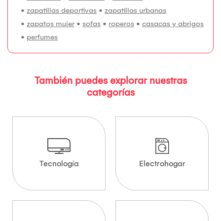
•
zapatillas deportivas
•
zapatillas urbanas
•
zapatos mujer
•
sofas
•
roperos
•
casacas y abrigos
•
perfumes
También puedes explorar nuestras
categorías
Tecnología
Electrohogar