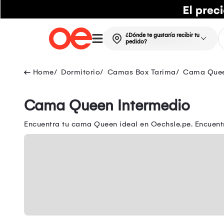
¿Dónde te gustaría recibir tu
pedido?
Dormitorio
Camas Box Tarima
Cama Que
Cama Queen Intermedio
Encuentra tu cama Queen ideal en Oechsle.pe. Encuent