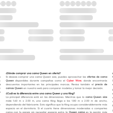
¿Dónde comprar una cama Queen en oferta?
a
Si deseas comprar una cama Queen size, puedes aprovechar las
ofertas de cama
s
Queen
disponibles durante campañas como el
Cyber Wow
, donde encontrarás
a
descuentos importantes en las principales marcas. Revisa también el
precio de
y
camas Queen
en nuestra web para comparar modelos y tomar la mejor decisión.
a
¿Cuál es la diferencia entre una cama Queen y una King?
La principal diferencia está en las dimensiones. Mientras que la
cama Queen size
mide 1.60 m x 2.00 m, una cama King llega a los 1.80 m o 2.00 m de ancho,
e
dependiendo del fabricante. Esto significa que la King ocupa considerablemente más
espacio en el dormitorio. Si el cuarto tiene dimensiones moderadas o compartes
cama con tu pareja sin necesitar espacio extra, la
Queen cama
es la opción más