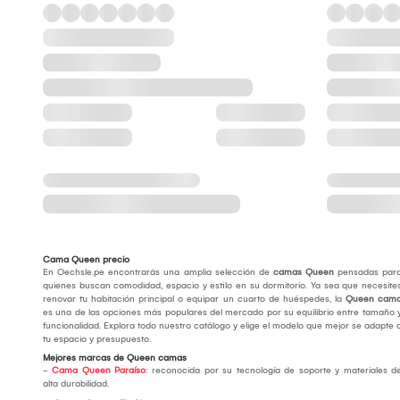
Cama Queen precio
En Oechsle.pe encontrarás una amplia selección de
camas Queen
pensadas par
quienes buscan comodidad, espacio y estilo en su dormitorio. Ya sea que necesite
renovar tu habitación principal o equipar un cuarto de huéspedes, la
Queen cam
es una de las opciones más populares del mercado por su equilibrio entre tamaño 
funcionalidad. Explora todo nuestro catálogo y elige el modelo que mejor se adapte 
tu espacio y presupuesto.
Mejores marcas de Queen camas
-
Cama Queen Paraíso
: reconocida por su tecnología de soporte y materiales d
alta durabilidad.