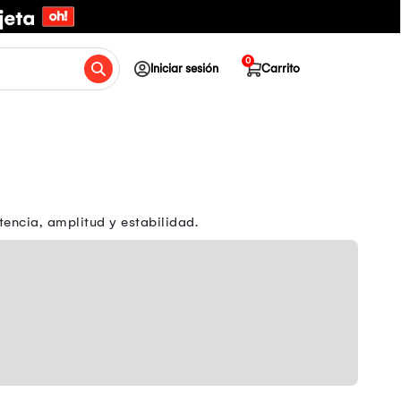
0
Iniciar sesión
Carrito
ncia, amplitud y estabilidad.