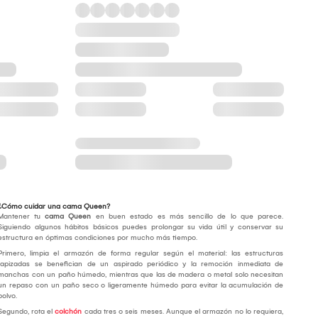
¿Cómo cuidar una cama Queen?
Mantener tu
cama Queen
en buen estado es más sencillo de lo que parece.
Siguiendo algunos hábitos básicos puedes prolongar su vida útil y conservar su
estructura en óptimas condiciones por mucho más tiempo.
Primero, limpia el armazón de forma regular según el material: las estructuras
tapizadas se benefician de un aspirado periódico y la remoción inmediata de
manchas con un paño húmedo, mientras que las de madera o metal solo necesitan
un repaso con un paño seco o ligeramente húmedo para evitar la acumulación de
polvo.
Segundo, rota el
colchón
cada tres o seis meses. Aunque el armazón no lo requiera,