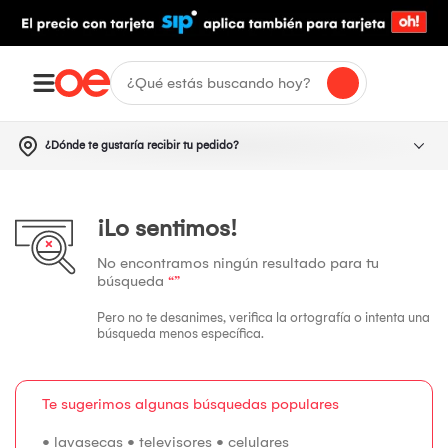
¿Dónde te gustaría recibir tu pedido?
¡Lo sentimos!
No encontramos ningún resultado para tu
búsqueda
“”
Pero no te desanimes, verifica la ortografía o intenta una
búsqueda menos específica.
Te sugerimos algunas búsquedas populares
•
lavasecas
•
televisores
•
celulares