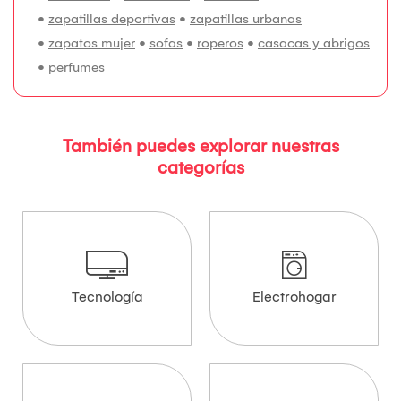
•
zapatillas deportivas
•
zapatillas urbanas
•
zapatos mujer
•
sofas
•
roperos
•
casacas y abrigos
•
perfumes
También puedes explorar nuestras
categorías
Tecnología
Electrohogar