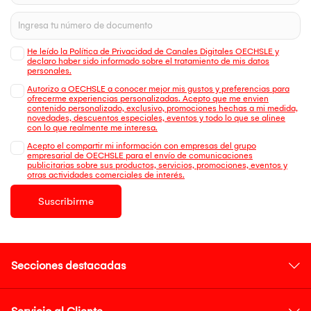
He leído la Política de Privacidad de Canales Digitales OECHSLE y
declaro haber sido informado sobre el tratamiento de mis datos
personales.
Autorizo a OECHSLE a conocer mejor mis gustos y preferencias para
ofrecerme experiencias personalizadas. Acepto que me envien
contenido personalizado, exclusivo, promociones hechas a mi medida,
novedades, descuentos especiales, eventos y todo lo que se alinee
con lo que realmente me interesa.
Acepto el compartir mi información con empresas del grupo
empresarial de OECHSLE para el envío de comunicaciones
publicitarias sobre sus productos, servicios, promociones, eventos y
otras actividades comerciales de interés.
Suscribirme
Secciones destacadas