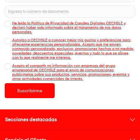
He leído la Política de Privacidad de Canales Digitales OECHSLE y
declaro haber sido informado sobre el tratamiento de mis datos
personales.
Autorizo a OECHSLE a conocer mejor mis gustos y preferencias para
ofrecerme experiencias personalizadas. Acepto que me envien
contenido personalizado, exclusivo, promociones hechas a mi medida,
novedades, descuentos especiales, eventos y todo lo que se alinee
con lo que realmente me interesa.
Acepto el compartir mi información con empresas del grupo
empresarial de OECHSLE para el envío de comunicaciones
publicitarias sobre sus productos, servicios, promociones, eventos y
otras actividades comerciales de interés.
Suscribirme
Secciones destacadas