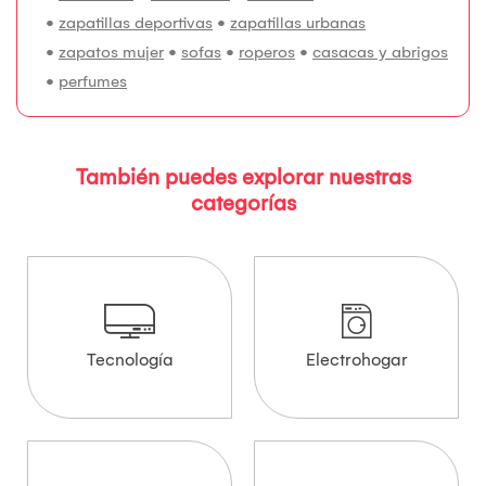
•
zapatillas deportivas
•
zapatillas urbanas
•
zapatos mujer
•
sofas
•
roperos
•
casacas y abrigos
•
perfumes
También puedes explorar nuestras
categorías
Tecnología
Electrohogar