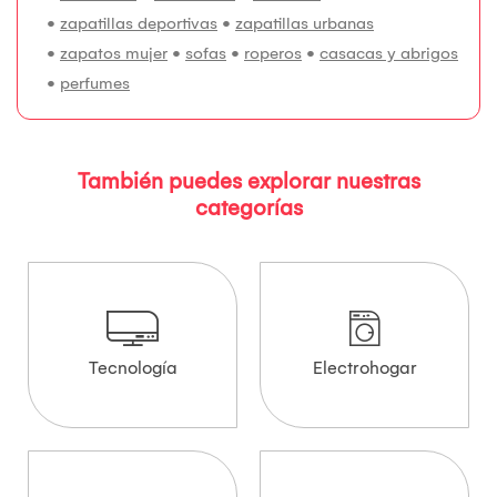
•
zapatillas deportivas
•
zapatillas urbanas
•
zapatos mujer
•
sofas
•
roperos
•
casacas y abrigos
•
perfumes
También puedes explorar nuestras
categorías
Tecnología
Electrohogar