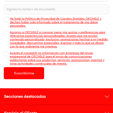
He leído la Política de Privacidad de Canales Digitales OECHSLE y
declaro haber sido informado sobre el tratamiento de mis datos
personales.
Autorizo a OECHSLE a conocer mejor mis gustos y preferencias para
ofrecerme experiencias personalizadas. Acepto que me envien
contenido personalizado, exclusivo, promociones hechas a mi medida,
novedades, descuentos especiales, eventos y todo lo que se alinee
con lo que realmente me interesa.
Acepto el compartir mi información con empresas del grupo
empresarial de OECHSLE para el envío de comunicaciones
publicitarias sobre sus productos, servicios, promociones, eventos y
otras actividades comerciales de interés.
Suscribirme
Secciones destacadas