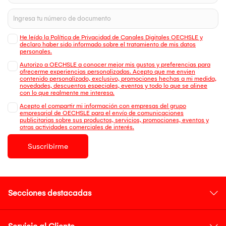
He leído la Política de Privacidad de Canales Digitales OECHSLE y
declaro haber sido informado sobre el tratamiento de mis datos
personales.
Autorizo a OECHSLE a conocer mejor mis gustos y preferencias para
ofrecerme experiencias personalizadas. Acepto que me envien
contenido personalizado, exclusivo, promociones hechas a mi medida,
novedades, descuentos especiales, eventos y todo lo que se alinee
con lo que realmente me interesa.
Acepto el compartir mi información con empresas del grupo
empresarial de OECHSLE para el envío de comunicaciones
publicitarias sobre sus productos, servicios, promociones, eventos y
otras actividades comerciales de interés.
Suscribirme
Secciones destacadas