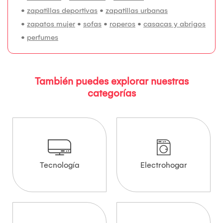
•
zapatillas deportivas
•
zapatillas urbanas
•
zapatos mujer
•
sofas
•
roperos
•
casacas y abrigos
•
perfumes
También puedes explorar nuestras
categorías
Tecnología
Electrohogar