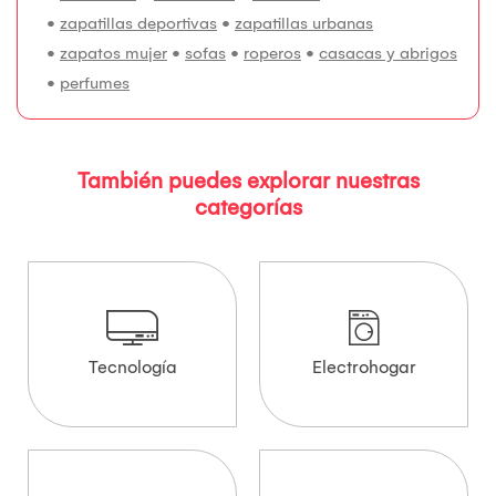
•
zapatillas deportivas
•
zapatillas urbanas
•
zapatos mujer
•
sofas
•
roperos
•
casacas y abrigos
•
perfumes
También puedes explorar nuestras
categorías
Tecnología
Electrohogar