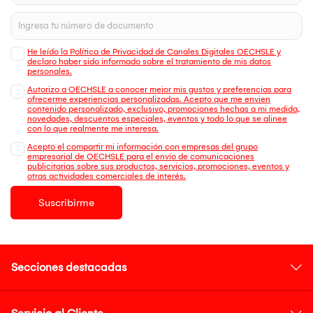
He leído la Política de Privacidad de Canales Digitales OECHSLE y
declaro haber sido informado sobre el tratamiento de mis datos
personales.
Autorizo a OECHSLE a conocer mejor mis gustos y preferencias para
ofrecerme experiencias personalizadas. Acepto que me envien
contenido personalizado, exclusivo, promociones hechas a mi medida,
novedades, descuentos especiales, eventos y todo lo que se alinee
con lo que realmente me interesa.
Acepto el compartir mi información con empresas del grupo
empresarial de OECHSLE para el envío de comunicaciones
publicitarias sobre sus productos, servicios, promociones, eventos y
otras actividades comerciales de interés.
Suscribirme
Secciones destacadas