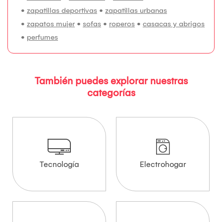
•
zapatillas deportivas
•
zapatillas urbanas
•
zapatos mujer
•
sofas
•
roperos
•
casacas y abrigos
•
perfumes
También puedes explorar nuestras
categorías
Tecnología
Electrohogar