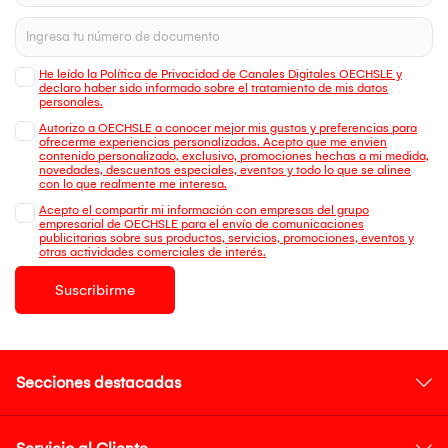
He leído la Política de Privacidad de Canales Digitales OECHSLE y
declaro haber sido informado sobre el tratamiento de mis datos
personales.
Autorizo a OECHSLE a conocer mejor mis gustos y preferencias para
ofrecerme experiencias personalizadas. Acepto que me envien
contenido personalizado, exclusivo, promociones hechas a mi medida,
novedades, descuentos especiales, eventos y todo lo que se alinee
con lo que realmente me interesa.
Acepto el compartir mi información con empresas del grupo
empresarial de OECHSLE para el envío de comunicaciones
publicitarias sobre sus productos, servicios, promociones, eventos y
otras actividades comerciales de interés.
Suscribirme
Secciones destacadas