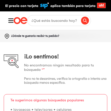
¿Dónde te gustaría recibir tu pedido?
¡Lo sentimos!
No encontramos ningún resultado para tu
búsqueda
“”
Pero no te desanimes, verifica la ortografía o intenta una
búsqueda menos específica.
Te sugerimos algunas búsquedas populares
•
lavasecas
•
televisores
•
celulares