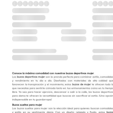
Conoce la máxima comodidad con nuestros buzos deportivos mujer
Los
buzos deportivos mujer
son la prenda perfecta para combinar estilo, comodida
y rendimiento en tu día a día. Diseñados con materiales de alta calidad qu
favorecen la transpiración y el movimiento, estos
buzos de mujer
te ofrecen todo l
que necesitas para sentirte cómoda tanto en tus entrenamientos como en tu tiemp
libre. Ya sea para hacer ejercicio, descansar o salir a la calle, los buzos deportivo
para dama te ofrecen la versatilidad que buscas sin sacrificar el estilo. ¡Una opció
indispensable en tu guardarropa!
Buzos sueltos para mujer
Los buzos sueltos para mujer son la elección ideal para quienes buscan comodida
y estilo en su vestimenta diaria. Con un diseño relajado y fluido, estos
buzo