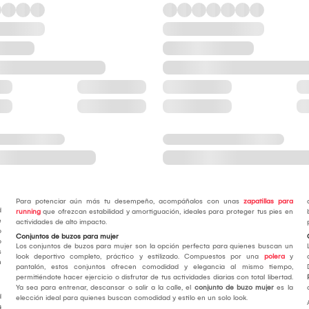
Para potenciar aún más tu desempeño, acompáñalos con unas
zapatillas para
d
running
que ofrezcan estabilidad y amortiguación, ideales para proteger tus pies en
e
actividades de alto impacto.
o
Conjuntos de buzos para mujer
o
Los conjuntos de buzos para mujer son la opción perfecta para quienes buscan un
s
look deportivo completo, práctico y estilizado. Compuestos por una
polera
y
n
pantalón, estos conjuntos ofrecen comodidad y elegancia al mismo tiempo,
permitiéndote hacer ejercicio o disfrutar de tus actividades diarias con total libertad.
Ya sea para entrenar, descansar o salir a la calle, el
conjunto de buzo mujer
es la
d
elección ideal para quienes buscan comodidad y estilo en un solo look.
s