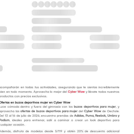
acompañarán en todas tus actividades, asegurando que te sientas increíblemente
bien en todo momento. Aprovecha lo mejor del
Cyber Wow
y llévate todos nuestros
productos con precios exclusivos.
Ofertas en buzos deportivos mujer en Cyber Wow
Luce cómoda dentro y fuera del gimnasio con los
buzos deportivos para mujer
, y
aprovecha las
ofertas de buzos deportivos para mujer
del
Cyber Wow
de Oechsle.
Del 13 al 16 de julio de 2026, encuentra prendas de
Adidas, Puma, Reebok, Umbro y
Podium
, ideales para entrenar, salir a caminar o crear un look deportivo para
cualquier ocasión.
Además, disfruta de modelos desde S/119 y obtén 20% de descuento adicional