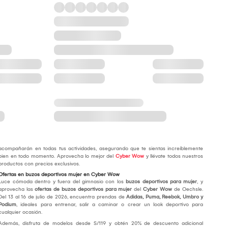
acompañarán en todas tus actividades, asegurando que te sientas increíblemente
bien en todo momento. Aprovecha lo mejor del
Cyber Wow
y llévate todos nuestros
productos con precios exclusivos.
Ofertas en buzos deportivos mujer en Cyber Wow
Luce cómoda dentro y fuera del gimnasio con los
buzos deportivos para mujer
, y
aprovecha las
ofertas de buzos deportivos para mujer
del
Cyber Wow
de Oechsle.
Del 13 al 16 de julio de 2026, encuentra prendas de
Adidas, Puma, Reebok, Umbro y
Podium
, ideales para entrenar, salir a caminar o crear un look deportivo para
cualquier ocasión.
Además, disfruta de modelos desde S/119 y obtén 20% de descuento adicional