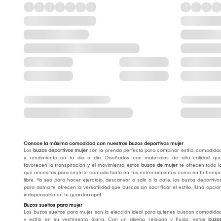
Conoce la máxima comodidad con nuestros buzos deportivos mujer
Los
buzos deportivos mujer
son la prenda perfecta para combinar estilo, comodida
y rendimiento en tu día a día. Diseñados con materiales de alta calidad qu
favorecen la transpiración y el movimiento, estos
buzos de mujer
te ofrecen todo l
que necesitas para sentirte cómoda tanto en tus entrenamientos como en tu tiemp
libre. Ya sea para hacer ejercicio, descansar o salir a la calle, los buzos deportivo
para dama te ofrecen la versatilidad que buscas sin sacrificar el estilo. ¡Una opció
indispensable en tu guardarropa!
Buzos sueltos para mujer
Los buzos sueltos para mujer son la elección ideal para quienes buscan comodida
y estilo en su vestimenta diaria. Con un diseño relajado y fluido, estos
buzo