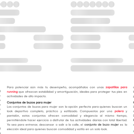
Para potenciar aún más tu desempeño, acompáñalos con unas
zapatillas para
d
running
que ofrezcan estabilidad y amortiguación, ideales para proteger tus pies en
e
actividades de alto impacto.
o
Conjuntos de buzos para mujer
o
Los conjuntos de buzos para mujer son la opción perfecta para quienes buscan un
s
look deportivo completo, práctico y estilizado. Compuestos por una
polera
y
n
pantalón, estos conjuntos ofrecen comodidad y elegancia al mismo tiempo,
permitiéndote hacer ejercicio o disfrutar de tus actividades diarias con total libertad.
Ya sea para entrenar, descansar o salir a la calle, el
conjunto de buzo mujer
es la
d
elección ideal para quienes buscan comodidad y estilo en un solo look.
s