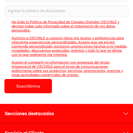
He leído la Política de Privacidad de Canales Digitales OECHSLE y
declaro haber sido informado sobre el tratamiento de mis datos
personales.
Autorizo a OECHSLE a conocer mejor mis gustos y preferencias para
ofrecerme experiencias personalizadas. Acepto que me envien
contenido personalizado, exclusivo, promociones hechas a mi medida,
novedades, descuentos especiales, eventos y todo lo que se alinee
con lo que realmente me interesa.
Acepto el compartir mi información con empresas del grupo
empresarial de OECHSLE para el envío de comunicaciones
publicitarias sobre sus productos, servicios, promociones, eventos y
otras actividades comerciales de interés.
Suscribirme
Secciones destacadas