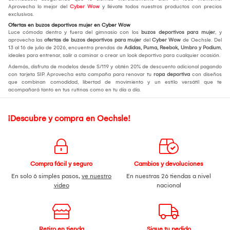
Aprovecha lo mejor del
Cyber Wow
y llévate todos nuestros productos con precios
exclusivos.
Ofertas en buzos deportivos mujer en Cyber Wow
Luce cómoda dentro y fuera del gimnasio con los
buzos deportivos para mujer
, y
aprovecha las
ofertas de buzos deportivos para mujer
del
Cyber Wow
de Oechsle. Del
13 al 16 de julio de 2026, encuentra prendas de
Adidas, Puma, Reebok, Umbro y Podium
,
ideales para entrenar, salir a caminar o crear un look deportivo para cualquier ocasión.
Además, disfruta de modelos desde S/119 y obtén 20% de descuento adicional pagando
con tarjeta SIP. Aprovecha esta campaña para renovar tu
ropa deportiva
con diseños
que combinan comodidad, libertad de movimiento y un estilo versátil que te
acompañará tanto en tus rutinas como en tu día a día.
¡Descubre y compra en Oechsle!
Compra fácil y seguro
Cambios y devoluciones
En solo 6 simples pasos,
ve nuestro
En nuestras 26 tiendas a nivel
video
nacional
Retiro en tienda
Sigue tu pedido