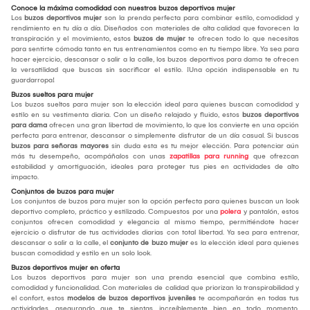
Conoce la máxima comodidad con nuestros buzos deportivos mujer
Los
buzos deportivos mujer
son la prenda perfecta para combinar estilo, comodidad y
rendimiento en tu día a día. Diseñados con materiales de alta calidad que favorecen la
transpiración y el movimiento, estos
buzos de mujer
te ofrecen todo lo que necesitas
para sentirte cómoda tanto en tus entrenamientos como en tu tiempo libre. Ya sea para
hacer ejercicio, descansar o salir a la calle, los buzos deportivos para dama te ofrecen
la versatilidad que buscas sin sacrificar el estilo. ¡Una opción indispensable en tu
guardarropa!
Buzos sueltos para mujer
Los buzos sueltos para mujer son la elección ideal para quienes buscan comodidad y
estilo en su vestimenta diaria. Con un diseño relajado y fluido, estos
buzos deportivos
para dama
ofrecen una gran libertad de movimiento, lo que los convierte en una opción
perfecta para entrenar, descansar o simplemente disfrutar de un día casual. Si buscas
buzos para señoras mayores
sin duda esta es tu mejor elección. Para potenciar aún
más tu desempeño, acompáñalos con unas
zapatillas para running
que ofrezcan
estabilidad y amortiguación, ideales para proteger tus pies en actividades de alto
impacto.
Conjuntos de buzos para mujer
Los conjuntos de buzos para mujer son la opción perfecta para quienes buscan un look
deportivo completo, práctico y estilizado. Compuestos por una
polera
y pantalón, estos
conjuntos ofrecen comodidad y elegancia al mismo tiempo, permitiéndote hacer
ejercicio o disfrutar de tus actividades diarias con total libertad. Ya sea para entrenar,
descansar o salir a la calle, el
conjunto de buzo mujer
es la elección ideal para quienes
buscan comodidad y estilo en un solo look.
Buzos deportivos mujer en oferta
Los buzos deportivos para mujer son una prenda esencial que combina estilo,
comodidad y funcionalidad. Con materiales de calidad que priorizan la transpirabilidad y
el confort, estos
modelos de buzos deportivos juveniles
te acompañarán en todas tus
actividades, asegurando que te sientas increíblemente bien en todo momento.