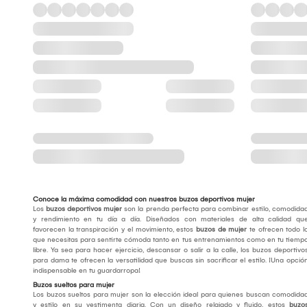
Conoce la máxima comodidad con nuestros buzos deportivos mujer
Los
buzos deportivos mujer
son la prenda perfecta para combinar estilo, comodida
y rendimiento en tu día a día. Diseñados con materiales de alta calidad qu
favorecen la transpiración y el movimiento, estos
buzos de mujer
te ofrecen todo l
que necesitas para sentirte cómoda tanto en tus entrenamientos como en tu tiemp
libre. Ya sea para hacer ejercicio, descansar o salir a la calle, los buzos deportivo
para dama te ofrecen la versatilidad que buscas sin sacrificar el estilo. ¡Una opció
indispensable en tu guardarropa!
Buzos sueltos para mujer
Los buzos sueltos para mujer son la elección ideal para quienes buscan comodida
y estilo en su vestimenta diaria. Con un diseño relajado y fluido, estos
buzo