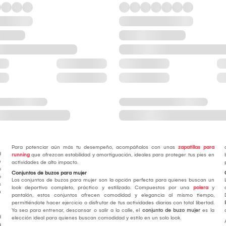
Para potenciar aún más tu desempeño, acompáñalos con unas
zapatillas para
d
running
que ofrezcan estabilidad y amortiguación, ideales para proteger tus pies en
e
actividades de alto impacto.
o
Conjuntos de buzos para mujer
o
Los conjuntos de buzos para mujer son la opción perfecta para quienes buscan un
s
look deportivo completo, práctico y estilizado. Compuestos por una
polera
y
n
pantalón, estos conjuntos ofrecen comodidad y elegancia al mismo tiempo,
permitiéndote hacer ejercicio o disfrutar de tus actividades diarias con total libertad.
Ya sea para entrenar, descansar o salir a la calle, el
conjunto de buzo mujer
es la
d
elección ideal para quienes buscan comodidad y estilo en un solo look.
s