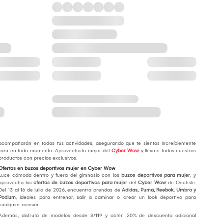
acompañarán en todas tus actividades, asegurando que te sientas increíblemente
bien en todo momento. Aprovecha lo mejor del
Cyber Wow
y llévate todos nuestros
productos con precios exclusivos.
Ofertas en buzos deportivos mujer en Cyber Wow
Luce cómoda dentro y fuera del gimnasio con los
buzos deportivos para mujer
, y
aprovecha las
ofertas de buzos deportivos para mujer
del
Cyber Wow
de Oechsle.
Del 13 al 16 de julio de 2026, encuentra prendas de
Adidas, Puma, Reebok, Umbro y
Podium
, ideales para entrenar, salir a caminar o crear un look deportivo para
cualquier ocasión.
Además, disfruta de modelos desde S/119 y obtén 20% de descuento adicional