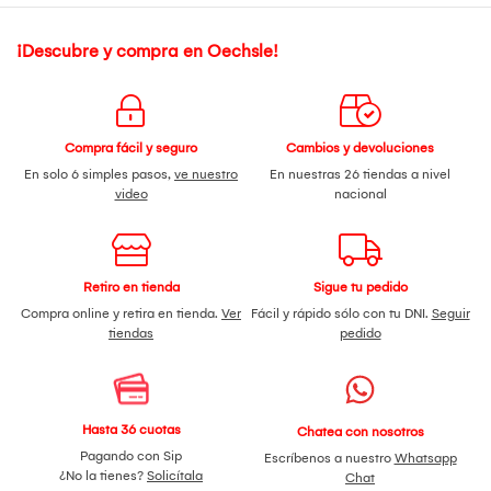
¡Descubre y compra en Oechsle!
Compra fácil y seguro
Cambios y devoluciones
En solo 6 simples pasos,
ve nuestro
En nuestras 26 tiendas a nivel
video
nacional
Retiro en tienda
Sigue tu pedido
Compra online y retira en tienda.
Ver
Fácil y rápido sólo con tu DNI.
Seguir
tiendas
pedido
Hasta 36 cuotas
Chatea con nosotros
Pagando con Sip
Escríbenos a nuestro
Whatsapp
¿No la tienes?
Solicítala
Chat