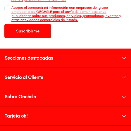
Acepto el compartir mi información con empresas del grupo
empresarial de OECHSLE para el envío de comunicaciones
publicitarias sobre sus productos, servicios, promociones, eventos y
otras actividades comerciales de interés.
Suscribirme
Secciones destacadas
Servicio al Cliente
Sobre Oechsle
Tarjeta oh!