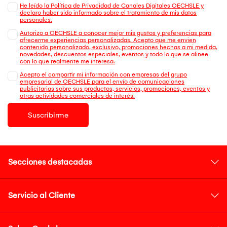
He leído la Política de Privacidad de Canales Digitales OECHSLE y
declaro haber sido informado sobre el tratamiento de mis datos
personales.
Autorizo a OECHSLE a conocer mejor mis gustos y preferencias para
ofrecerme experiencias personalizadas. Acepto que me envien
contenido personalizado, exclusivo, promociones hechas a mi medida,
novedades, descuentos especiales, eventos y todo lo que se alinee
con lo que realmente me interesa.
Acepto el compartir mi información con empresas del grupo
empresarial de OECHSLE para el envío de comunicaciones
publicitarias sobre sus productos, servicios, promociones, eventos y
otras actividades comerciales de interés.
Suscribirme
Secciones destacadas
Servicio al Cliente