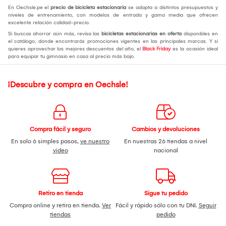
En Oechsle.pe el
precio de bicicleta estacionaria
se adapta a distintos presupuestos y
niveles de entrenamiento, con modelos de entrada y gama media que ofrecen
excelente relación calidad-precio.
Si buscas ahorrar aún más, revisa las
bicicletas estacionarias en oferta
disponibles en
el catálogo, donde encontrarás promociones vigentes en las principales marcas. Y si
quieres aprovechar los mejores descuentos del año, el
Black Friday
es la ocasión ideal
para equipar tu gimnasio en casa al precio más bajo.
¡Descubre y compra en Oechsle!
Compra fácil y seguro
Cambios y devoluciones
En solo 6 simples pasos,
ve nuestro
En nuestras 26 tiendas a nivel
video
nacional
Retiro en tienda
Sigue tu pedido
Compra online y retira en tienda.
Ver
Fácil y rápido sólo con tu DNI.
Seguir
tiendas
pedido