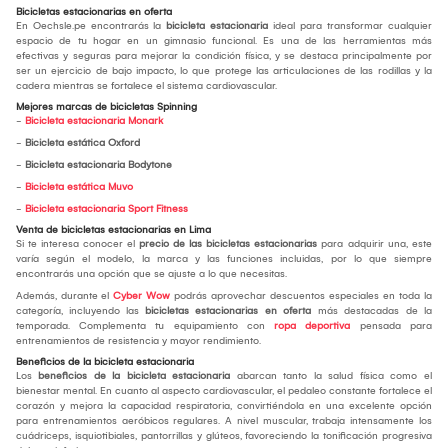
Bicicletas estacionarias en oferta
En Oechsle.pe encontrarás la
bicicleta estacionaria
ideal para transformar cualquier
espacio de tu hogar en un gimnasio funcional. Es una de las herramientas más
efectivas y seguras para mejorar la condición física, y se destaca principalmente por
ser un ejercicio de bajo impacto, lo que protege las articulaciones de las rodillas y la
cadera mientras se fortalece el sistema cardiovascular.
Mejores marcas de bicicletas Spinning
-
Bicicleta estacionaria Monark
-
Bicicleta estática Oxford
-
Bicicleta estacionaria Bodytone
-
Bicicleta estática Muvo
-
Bicicleta estacionaria Sport Fitness
Venta de bicicletas estacionarias en Lima
Si te interesa conocer el
precio de las bicicletas estacionarias
para adquirir una, este
varía según el modelo, la marca y las funciones incluidas, por lo que siempre
encontrarás una opción que se ajuste a lo que necesitas.
Además, durante el
Cyber Wow
podrás aprovechar descuentos especiales en toda la
categoría, incluyendo las
bicicletas estacionarias en oferta
más destacadas de la
temporada. Complementa tu equipamiento con
ropa deportiva
pensada para
entrenamientos de resistencia y mayor rendimiento.
Beneficios de la bicicleta estacionaria
Los
beneficios de la bicicleta estacionaria
abarcan tanto la salud física como el
bienestar mental. En cuanto al aspecto cardiovascular, el pedaleo constante fortalece el
corazón y mejora la capacidad respiratoria, convirtiéndola en una excelente opción
para entrenamientos aeróbicos regulares. A nivel muscular, trabaja intensamente los
cuádriceps, isquiotibiales, pantorrillas y glúteos, favoreciendo la tonificación progresiva