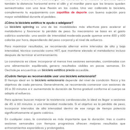
también la distancia horizontal entre el sillín y el manillar para que los brazos queden
semiestirados con una leve flexión en los codos. Una vez calibrada la bicicleta,
complementa tu equipamiento con
zapatillas de deporte
con buena sujeción para
mayor estabilidad durante el pedaleo.
¿Cómo la bicicleta estática te ayuda a adelgazar?
La
bicicleta spinning
es una de las modalidades más efectivas para acelerar el
metabolismo y favorecer la pérdida de peso. Su mecanismo se basa en el gasto
calórico sostenido: una sesión de intensidad moderada puede quemar entre 400 y 600
calorías por hora, dependiendo del peso corporal y el nivel de esfuerzo.
Para maximizar resultados, se recomienda alternar entre intervalos de alta y baja
intensidad, técnica conocida como HIIT, que mantiene elevado el metabolismo incluso
después de terminar el entrenamiento.
La constancia es clave: incorporar al menos tres sesiones semanales, combinadas con
una alimentación equilibrada, genera resultados visibles en pocas semanas. En
Oechsle.pe encuentras un
bicicleta estática precio
accesible.
¿Cuánto tiempo es recomendable usar una bicicleta estacionaria?
El tiempo ideal en la
bicicleta estacionaria
depende del nivel de condición física y los
objetivos de cada persona. Generalmente, se recomienda comenzar con sesiones de
20 a 30 minutos e ir aumentando la duración de forma gradual conforme el cuerpo se
adapta al esfuerzo.
Para quienes buscan mejorar la resistencia cardiovascular, lo ideal es llegar a sesiones
de 45 a 60 minutos a una intensidad moderada. Si el objetivo es la pérdida de peso,
incorporar intervalos de alta intensidad dentro de ese rango de tiempo potencia
significativamente el gasto calórico.
En cualquier caso, la constancia es más importante que la duración: tres o cuatro
sesiones semanales con tiempos progresivos ofrecen mejores resultados que
entrenamientos esporádicos y prolongados.