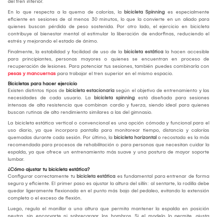
del tren inferior.
En lo que respecta a la quema de calorías, la
bicicleta Spinning
es especialmente
eficiente en sesiones de al menos 30 minutos, lo que la convierte en un aliado para
quienes buscan pérdida de peso sostenida. Por otro lado, el ejercicio en bicicleta
contribuye al bienestar mental al estimular la liberación de endorfinas, reduciendo el
estrés y mejorando el estado de ánimo.
Finalmente, la estabilidad y facilidad de uso de la
bicicleta estática
la hacen accesible
para principiantes, personas mayores o quienes se encuentran en proceso de
recuperación de lesiones. Para potenciar tus sesiones, también puedes combinarla con
pesas y mancuernas
para trabajar el tren superior en el mismo espacio.
Bicicletas para hacer ejercicio
Existen distintos tipos de
bicicleta estacionaria
según el objetivo de entrenamiento y las
necesidades de cada usuario. La
bicicleta spinning
está diseñada para sesiones
intensas de alta resistencia que combinan cardio y fuerza, siendo ideal para quienes
buscan rutinas de alto rendimiento similares a las del gimnasio.
La bicicleta estática vertical o convencional es una opción cómoda y funcional para el
uso diario, ya que incorpora pantalla para monitorear tiempo, distancia y calorías
quemadas durante cada sesión. Por último, la
bicicleta horizontal
o recostada es la más
recomendada para procesos de rehabilitación o para personas que necesitan cuidar la
espalda, ya que ofrece un entrenamiento más suave y una postura de mayor soporte
lumbar.
¿Cómo ajustar tu bicicleta estática?
Configurar correctamente tu
bicicleta estática
es fundamental para entrenar de forma
segura y eficiente. El primer paso es ajustar la altura del sillín: al sentarte, la rodilla debe
quedar ligeramente flexionada en el punto más bajo del pedaleo, evitando la extensión
completa o el exceso de flexión.
Luego, regula el manillar a una altura que permita mantener la espalda en posición
neutra, sin encorvarte ni sobrecargar los hombros. Si el modelo lo permite, ajusta