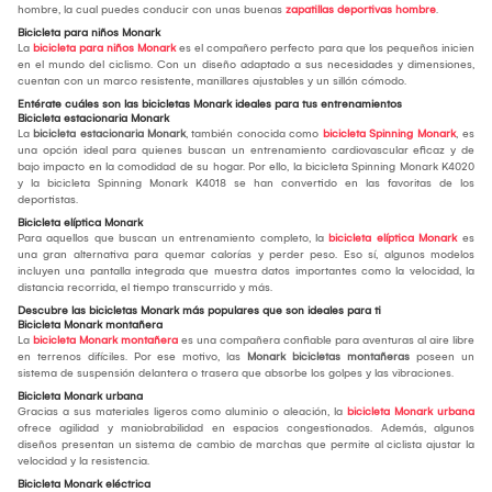
hombre, la cual puedes conducir con unas buenas
zapatillas deportivas hombre
.
Bicicleta para niños Monark
La
bicicleta para niños Monark
es el compañero perfecto para que los pequeños inicien
en el mundo del ciclismo. Con un diseño adaptado a sus necesidades y dimensiones,
cuentan con un marco resistente, manillares ajustables y un sillón cómodo.
Entérate cuáles son las bicicletas Monark ideales para tus entrenamientos
Bicicleta estacionaria Monark
La
bicicleta estacionaria Monark
, también conocida como
bicicleta Spinning Monark
, es
una opción ideal para quienes buscan un entrenamiento cardiovascular eficaz y de
bajo impacto en la comodidad de su hogar. Por ello, la bicicleta Spinning Monark K4020
y la bicicleta Spinning Monark K4018 se han convertido en las favoritas de los
deportistas.
Bicicleta elíptica Monark
Para aquellos que buscan un entrenamiento completo, la
bicicleta elíptica Monark
es
una gran alternativa para quemar calorías y perder peso. Eso sí, algunos modelos
incluyen una pantalla integrada que muestra datos importantes como la velocidad, la
distancia recorrida, el tiempo transcurrido y más.
Descubre las bicicletas Monark más populares que son ideales para ti
Bicicleta Monark montañera
La
bicicleta Monark montañera
es una compañera confiable para aventuras al aire libre
en terrenos difíciles. Por ese motivo, las
Monark bicicletas montañeras
poseen un
sistema de suspensión delantera o trasera que absorbe los golpes y las vibraciones.
Bicicleta Monark urbana
Gracias a sus materiales ligeros como aluminio o aleación, la
bicicleta Monark urbana
ofrece agilidad y maniobrabilidad en espacios congestionados. Además, algunos
diseños presentan un sistema de cambio de marchas que permite al ciclista ajustar la
velocidad y la resistencia.
Bicicleta Monark eléctrica