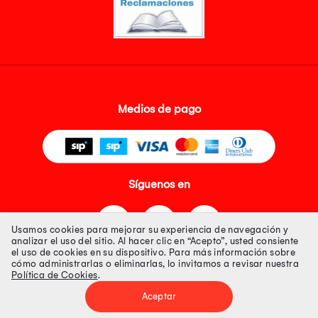
Medios de pago
Síguenos en
Usamos cookies para mejorar su experiencia de navegación y
analizar el uso del sitio. Al hacer clic en “Acepto”, usted consiente
el uso de cookies en su dispositivo. Para más información sobre
cómo administrarlas o eliminarlas, lo invitamos a revisar nuestra
Política de Cookies
.
Tienda 100% Segura
Aceptar
Tiendas Peruanas S.A. R.U.C. Nº 20493020618. Todos los derechos