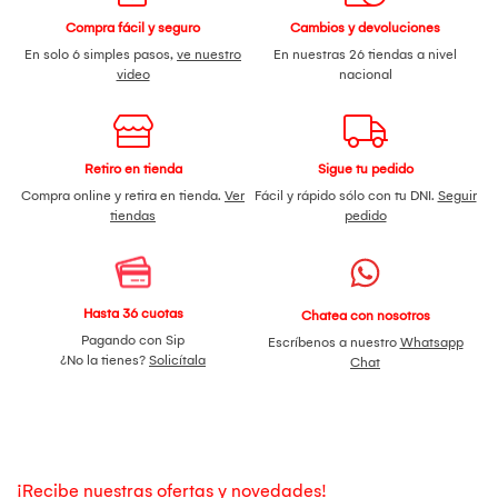
Compra fácil y seguro
Cambios y devoluciones
En solo 6 simples pasos,
ve nuestro
En nuestras 26 tiendas a nivel
video
nacional
Retiro en tienda
Sigue tu pedido
Compra online y retira en tienda.
Ver
Fácil y rápido sólo con tu DNI.
Seguir
tiendas
pedido
Hasta 36 cuotas
Chatea con nosotros
Pagando con Sip
Escríbenos a nuestro
Whatsapp
¿No la tienes?
Solicítala
Chat
¡Recibe nuestras ofertas y novedades!