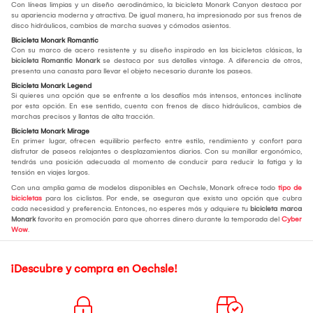
Con líneas limpias y un diseño aerodinámico, la bicicleta Monark Canyon destaca por
su apariencia moderna y atractiva. De igual manera, ha impresionado por sus frenos de
disco hidráulicos, cambios de marcha suaves y cómodos asientos.
Bicicleta Monark Romantic
Con su marco de acero resistente y su diseño inspirado en las bicicletas clásicas, la
bicicleta Romantic Monark
se destaca por sus detalles vintage. A diferencia de otros,
presenta una canasta para llevar el objeto necesario durante los paseos.
Bicicleta Monark Legend
Si quieres una opción que se enfrente a los desafíos más intensos, entonces inclínate
por esta opción. En ese sentido, cuenta con frenos de disco hidráulicos, cambios de
marchas precisos y llantas de alta tracción.
Bicicleta Monark Mirage
En primer lugar, ofrecen equilibrio perfecto entre estilo, rendimiento y confort para
disfrutar de paseos relajantes o desplazamientos diarios. Con su manillar ergonómico,
tendrás una posición adecuada al momento de conducir para reducir la fatiga y la
tensión en viajes largos.
Con una amplia gama de modelos disponibles en Oechsle, Monark ofrece todo
tipo de
bicicletas
para los ciclistas. Por ende, se aseguran que exista una opción que cubra
cada necesidad y preferencia. Entonces, no esperes más y adquiere tu
bicicleta marca
Monark
favorita en promoción para que ahorres dinero durante la temporada del
Cyber
Wow
.
¡Descubre y compra en Oechsle!