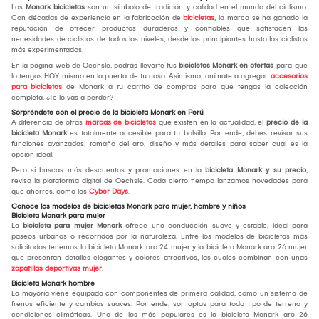
Las
Monark bicicletas
son un símbolo de tradición y calidad en el mundo del ciclismo.
Con décadas de experiencia en la fabricación de
bicicletas
, la marca se ha ganado la
reputación de ofrecer productos duraderos y confiables que satisfacen las
necesidades de ciclistas de todos los niveles, desde los principiantes hasta los ciclistas
más experimentados.
En la página web de Oechsle, podrás llevarte tus
bicicletas Monark
en ofertas
para que
lo tengas HOY mismo en la puerta de tu casa. Asimismo, anímate a agregar
accesorios
para bicicletas
de Monark a tu carrito de compras para que tengas la colección
completa. ¿Te lo vas a perder?
Sorpréndete con el precio de la bicicleta Monark en Perú
A diferencia de otras
marcas de bicicletas
que existen en la actualidad, el
precio de la
bicicleta Monark
es totalmente accesible para tu bolsillo. Por ende, debes revisar sus
funciones avanzadas, tamaño del aro, diseño y más detalles para saber cuál es la
opción ideal.
Pero si buscas más descuentos y promociones en la
bicicleta Monark y su precio
,
revisa la plataforma digital de Oechsle. Cada cierto tiempo lanzamos novedades para
que ahorres, como los
Cyber Days
.
Conoce los modelos de bicicletas Monark para mujer, hombre y niños
Bicicleta Monark para mujer
La
bicicleta para mujer Monark
ofrece una conducción suave y estable, ideal para
paseos urbanos o recorridos por la naturaleza. Entre los modelos de bicicletas más
solicitados tenemos la bicicleta Monark aro 24 mujer y la bicicleta Monark aro 26 mujer
que presentan detalles elegantes y colores atractivos, las cuales combinan con unas
zapatillas deportivas mujer
.
Bicicleta Monark hombre
La mayoría viene equipada con componentes de primera calidad, como un sistema de
frenos eficiente y cambios suaves. Por ende, son aptas para todo tipo de terreno y
condiciones climáticas. Uno de los más populares es la bicicleta Monark aro 26