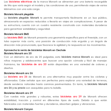
Las
bicicletas eléctricas
de la marca Monark se alimentan por una batería recargable
de litio que varía según el modelo y las condiciones de uso, permitiendo viajes de varios
kilómetros con una sola carga.
Bicicleta Monark plegable
La
bicicleta plegable Monark
te permite transportarla fácilmente en un bus público,
almacenarla en espacios reducidos o llevarla en viajes sin complicaciones. A pesar de
su estructura, cuenta con un cuadro resistente construido con materiales duraderos
para garantizar estabilidad y seguridad.
Bicicleta Monark BMX
La
bicicleta BMX
de Monark presenta una geometría específica para el freestyle, con un
tubo superior más corto, una posición de conducción más erguida y un ángulo de
dirección más pronunciado, que favorece la agilidad y la respuesta en los movimientos.
Aprovecha la venta de bicicletas Monark en Oechsle
Bicicleta Monark aro 20
Con un diámetro de aro de 20 pulgadas, esta
bicicleta marca Monark
es ideal para
niños mayores y adolescentes que buscan una opción cómoda y fácil de manejar.
Asimismo, las
bicicletas de aro 20
están disponibles en una variedad de colores y
diseños.
Bicicletas Monark aro 26
La
bicicleta aro 26
de Monark es una alternativa muy popular entre los ciclistas y
aficionados. Cabe señalar que son perfectos para explorar una variedad de terrenos,
desde senderos naturales hasta caminos pavimentados. En tanto, la
bicicleta Monark
aro 26 y su precio
son asequibles para tu bolsillo.
Bicicletas Monark aro 29
Con ruedas más grandes y robustas, estas
bicicletas aro 29
de Monark ofrecen
estabilidad, tracción y control en diferentes tipos de suelo. Debido a que están
fabricados con materiales fuertes y duraderos, absorben golpes y vibraciones.
Bicicleta Monark Canyon