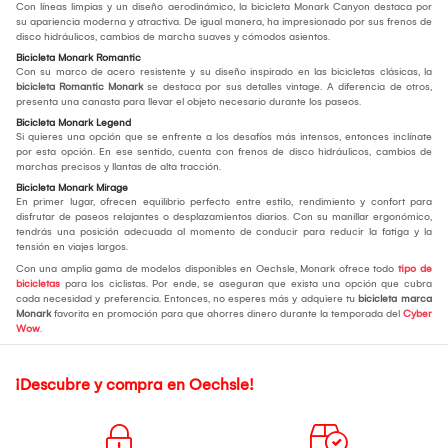
Con líneas limpias y un diseño aerodinámico, la bicicleta Monark Canyon destaca por
su apariencia moderna y atractiva. De igual manera, ha impresionado por sus frenos de
disco hidráulicos, cambios de marcha suaves y cómodos asientos.
Bicicleta Monark Romantic
Con su marco de acero resistente y su diseño inspirado en las bicicletas clásicas, la
bicicleta Romantic Monark
se destaca por sus detalles vintage. A diferencia de otros,
presenta una canasta para llevar el objeto necesario durante los paseos.
Bicicleta Monark Legend
Si quieres una opción que se enfrente a los desafíos más intensos, entonces inclínate
por esta opción. En ese sentido, cuenta con frenos de disco hidráulicos, cambios de
marchas precisos y llantas de alta tracción.
Bicicleta Monark Mirage
En primer lugar, ofrecen equilibrio perfecto entre estilo, rendimiento y confort para
disfrutar de paseos relajantes o desplazamientos diarios. Con su manillar ergonómico,
tendrás una posición adecuada al momento de conducir para reducir la fatiga y la
tensión en viajes largos.
Con una amplia gama de modelos disponibles en Oechsle, Monark ofrece todo
tipo de
bicicletas
para los ciclistas. Por ende, se aseguran que exista una opción que cubra
cada necesidad y preferencia. Entonces, no esperes más y adquiere tu
bicicleta marca
Monark
favorita en promoción para que ahorres dinero durante la temporada del
Cyber
Wow
.
¡Descubre y compra en Oechsle!