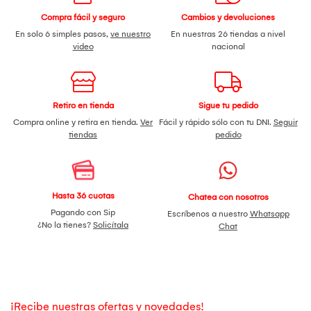
Compra fácil y seguro
Cambios y devoluciones
En solo 6 simples pasos,
ve nuestro
En nuestras 26 tiendas a nivel
video
nacional
Retiro en tienda
Sigue tu pedido
Compra online y retira en tienda.
Ver
Fácil y rápido sólo con tu DNI.
Seguir
tiendas
pedido
Hasta 36 cuotas
Chatea con nosotros
Pagando con Sip
Escríbenos a nuestro
Whatsapp
¿No la tienes?
Solicítala
Chat
¡Recibe nuestras ofertas y novedades!