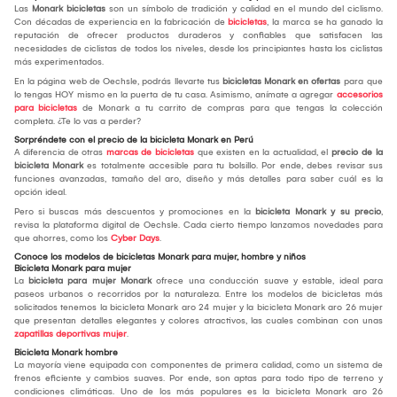
Las
Monark bicicletas
son un símbolo de tradición y calidad en el mundo del ciclismo.
Con décadas de experiencia en la fabricación de
bicicletas
, la marca se ha ganado la
reputación de ofrecer productos duraderos y confiables que satisfacen las
necesidades de ciclistas de todos los niveles, desde los principiantes hasta los ciclistas
más experimentados.
En la página web de Oechsle, podrás llevarte tus
bicicletas Monark
en ofertas
para que
lo tengas HOY mismo en la puerta de tu casa. Asimismo, anímate a agregar
accesorios
para bicicletas
de Monark a tu carrito de compras para que tengas la colección
completa. ¿Te lo vas a perder?
Sorpréndete con el precio de la bicicleta Monark en Perú
A diferencia de otras
marcas de bicicletas
que existen en la actualidad, el
precio de la
bicicleta Monark
es totalmente accesible para tu bolsillo. Por ende, debes revisar sus
funciones avanzadas, tamaño del aro, diseño y más detalles para saber cuál es la
opción ideal.
Pero si buscas más descuentos y promociones en la
bicicleta Monark y su precio
,
revisa la plataforma digital de Oechsle. Cada cierto tiempo lanzamos novedades para
que ahorres, como los
Cyber Days
.
Conoce los modelos de bicicletas Monark para mujer, hombre y niños
Bicicleta Monark para mujer
La
bicicleta para mujer Monark
ofrece una conducción suave y estable, ideal para
paseos urbanos o recorridos por la naturaleza. Entre los modelos de bicicletas más
solicitados tenemos la bicicleta Monark aro 24 mujer y la bicicleta Monark aro 26 mujer
que presentan detalles elegantes y colores atractivos, las cuales combinan con unas
zapatillas deportivas mujer
.
Bicicleta Monark hombre
La mayoría viene equipada con componentes de primera calidad, como un sistema de
frenos eficiente y cambios suaves. Por ende, son aptas para todo tipo de terreno y
condiciones climáticas. Uno de los más populares es la bicicleta Monark aro 26