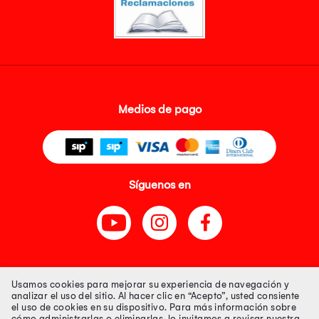
Medios de pago
Síguenos en
Tienda 100% Segura
Usamos cookies para mejorar su experiencia de navegación y
analizar el uso del sitio. Al hacer clic en “Acepto”, usted consiente
el uso de cookies en su dispositivo. Para más información sobre
Tiendas Peruanas S.A. R.U.C. Nº 20493020618. Todos los derechos
cómo administrarlas o eliminarlas, lo invitamos a revisar nuestra