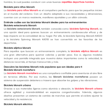
hombre, la cual puedes conducir con unas buenas
zapatillas deportivas hombre
.
Bicicleta para niños Monark
La
bicicleta para niños Monark
es el compañero perfecto para que los pequeños inicien
en el mundo del ciclismo. Con un diseño adaptado a sus necesidades y dimensiones,
cuentan con un marco resistente, manillares ajustables y un sillón cómodo.
Entérate cuáles son las bicicletas Monark ideales para tus entrenamientos
Bicicleta estacionaria Monark
La
bicicleta estacionaria Monark
, también conocida como
bicicleta Spinning Monark
, es
una opción ideal para quienes buscan un entrenamiento cardiovascular eficaz y de
bajo impacto en la comodidad de su hogar. Por ello, la bicicleta Spinning Monark K4020
y la bicicleta Spinning Monark K4018 se han convertido en las favoritas de los
deportistas.
Bicicleta elíptica Monark
Para aquellos que buscan un entrenamiento completo, la
bicicleta elíptica Monark
es
una gran alternativa para quemar calorías y perder peso. Eso sí, algunos modelos
incluyen una pantalla integrada que muestra datos importantes como la velocidad, la
distancia recorrida, el tiempo transcurrido y más.
Descubre las bicicletas Monark más populares que son ideales para ti
Bicicleta Monark montañera
La
bicicleta Monark montañera
es una compañera confiable para aventuras al aire libre
en terrenos difíciles. Por ese motivo, las
Monark bicicletas montañeras
poseen un
sistema de suspensión delantera o trasera que absorbe los golpes y las vibraciones.
Bicicleta Monark urbana
Gracias a sus materiales ligeros como aluminio o aleación, la
bicicleta Monark urbana
ofrece agilidad y maniobrabilidad en espacios congestionados. Además, algunos
diseños presentan un sistema de cambio de marchas que permite al ciclista ajustar la
velocidad y la resistencia.
Bicicleta Monark eléctrica