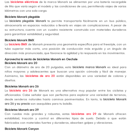
Las
bicicletas eléctricas
de la marca Monark se alimentan por una batería recargable
de litio que varía según el modelo y las condiciones de uso, permitiendo viajes de varios
kilómetros con una sola carga.
Bicicleta Monark plegable
La
bicicleta plegable Monark
te permite transportarla fácilmente en un bus público,
almacenarla en espacios reducidos o llevarla en viajes sin complicaciones. A pesar de
su estructura, cuenta con un cuadro resistente construido con materiales duraderos
para garantizar estabilidad y seguridad.
Bicicleta Monark BMX
La
bicicleta BMX
de Monark presenta una geometría específica para el freestyle, con un
tubo superior más corto, una posición de conducción más erguida y un ángulo de
dirección más pronunciado, que favorece la agilidad y la respuesta en los movimientos.
Aprovecha la venta de bicicletas Monark en Oechsle
Bicicleta Monark aro 20
Con un diámetro de aro de 20 pulgadas, esta
bicicleta marca Monark
es ideal para
niños mayores y adolescentes que buscan una opción cómoda y fácil de manejar.
Asimismo, las
bicicletas de aro 20
están disponibles en una variedad de colores y
diseños.
Bicicletas Monark aro 26
La
bicicleta aro 26
de Monark es una alternativa muy popular entre los ciclistas y
aficionados. Cabe señalar que son perfectos para explorar una variedad de terrenos,
desde senderos naturales hasta caminos pavimentados. En tanto, la
bicicleta Monark
aro 26 y su precio
son asequibles para tu bolsillo.
Bicicletas Monark aro 29
Con ruedas más grandes y robustas, estas
bicicletas aro 29
de Monark ofrecen
estabilidad, tracción y control en diferentes tipos de suelo. Debido a que están
fabricados con materiales fuertes y duraderos, absorben golpes y vibraciones.
Bicicleta Monark Canyon