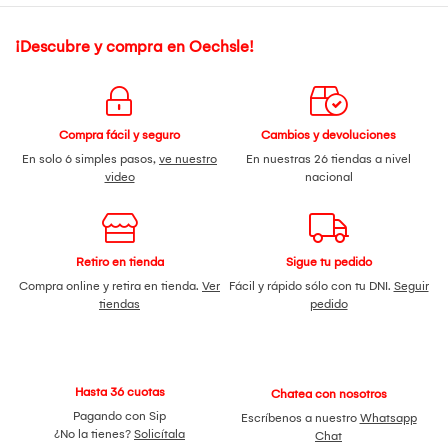
¡Descubre y compra en Oechsle!
Compra fácil y seguro
Cambios y devoluciones
En solo 6 simples pasos,
ve nuestro
En nuestras 26 tiendas a nivel
video
nacional
Retiro en tienda
Sigue tu pedido
Compra online y retira en tienda.
Ver
Fácil y rápido sólo con tu DNI.
Seguir
tiendas
pedido
Hasta 36 cuotas
Chatea con nosotros
Pagando con Sip
Escríbenos a nuestro
Whatsapp
¿No la tienes?
Solicítala
Chat