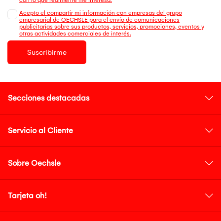
Acepto el compartir mi información con empresas del grupo
empresarial de OECHSLE para el envío de comunicaciones
publicitarias sobre sus productos, servicios, promociones, eventos y
otras actividades comerciales de interés.
Suscribirme
Secciones destacadas
Servicio al Cliente
Sobre Oechsle
Tarjeta oh!