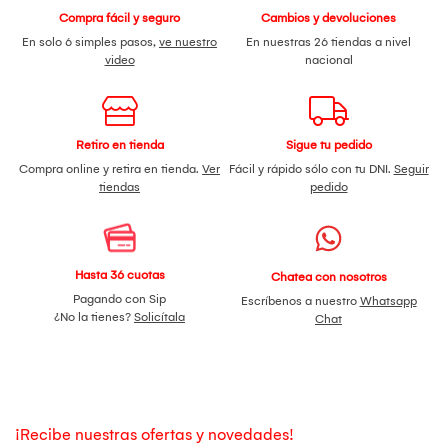
Compra fácil y seguro
Cambios y devoluciones
En solo 6 simples pasos,
ve nuestro
En nuestras 26 tiendas a nivel
video
nacional
Retiro en tienda
Sigue tu pedido
Compra online y retira en tienda.
Ver
Fácil y rápido sólo con tu DNI.
Seguir
tiendas
pedido
Hasta 36 cuotas
Chatea con nosotros
Pagando con Sip
Escríbenos a nuestro
Whatsapp
¿No la tienes?
Solicítala
Chat
¡Recibe nuestras ofertas y novedades!