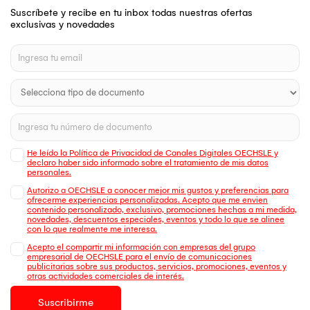
Suscríbete y recibe en tu inbox todas nuestras ofertas
exclusivas y novedades
He leído la Política de Privacidad de Canales Digitales OECHSLE y
declaro haber sido informado sobre el tratamiento de mis datos
personales.
Autorizo a OECHSLE a conocer mejor mis gustos y preferencias para
ofrecerme experiencias personalizadas. Acepto que me envien
contenido personalizado, exclusivo, promociones hechas a mi medida,
novedades, descuentos especiales, eventos y todo lo que se alinee
con lo que realmente me interesa.
Acepto el compartir mi información con empresas del grupo
empresarial de OECHSLE para el envío de comunicaciones
publicitarias sobre sus productos, servicios, promociones, eventos y
otras actividades comerciales de interés.
Suscribirme