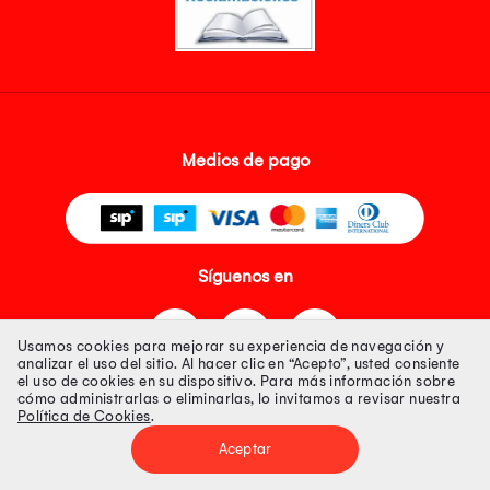
Medios de pago
Síguenos en
Usamos cookies para mejorar su experiencia de navegación y
analizar el uso del sitio. Al hacer clic en “Acepto”, usted consiente
el uso de cookies en su dispositivo. Para más información sobre
cómo administrarlas o eliminarlas, lo invitamos a revisar nuestra
Política de Cookies
.
Tienda 100% Segura
Aceptar
Tiendas Peruanas S.A. R.U.C. Nº 20493020618. Todos los derechos
reservados. Av. Aviación 2405 Piso 3, San Borja