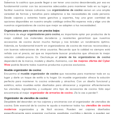
Sabemos lo caótico que puede llegar a ser tener una cocina desordenada, por eso es
fundamental contar con los accesorios adecuados para mantener todo en su lugar y
facilitar nuestras tareas culinarias. Los
organizadores de cocina
vienen en una amplia
variedad de formas y tamaños para adaptarse a las necesidades de cada persona.
Desde cajones y estantes hasta ganchos y soportes, hay una gran cantidad de
opciones disponibles en nuestro amplio catálogo online.¡No esperes más y elige uno de
nuestros organizadores de cocina que mejor se adapten a tus necesidades!.
Organizadores para cocina con precios bajos:
A la hora de elegir
organizadores para cocina
, es importante optar por productos de la
mejor calidad. Los materiales duraderos y resistentes garantizan que nuestros
accesorios de cocina duren mucho tiempo y nos brinden un rendimiento óptimo.
Además, es fundamental invertir en organizadores de cocina de marcas reconocidas y
con buenas valoraciones de otros usuarios. Recuerda que la calidad no siempre está
reñida con el precio, así que es importante buscar productos que ofrezcan la mejor
relación calidad-precio. En Oechsle.pe el
precio de los organizadores de cocina
dependerá de la marca, modelo y diseño. Asimismo, con
las mejores ofertas del Cyber
Wow
podrás llevarte todos nuestros productos a precios exclusivos.
Mueble organizador de cocina:
Encuentra el
mueble organizador de cocina
que necesitas para mantener todo en su
lugar y darle un toque de estilo a tu hogar. Un mueble organizador ofrece la solución
perfecta para mantener tu cocina ordenada y atractiva. Con un diseño funcional y
estético, estos muebles están diseñados para almacenar y organizar eficientemente
tus utensilios, ingredientes, y cualquier otro tipo de accesorios de cocina. Sólo aquí
encontrarás el mejor
organizador de armarios de cocina
. ¿Te lo vas a perder?.
Organizador de utensilios de cocina:
Despídete del desorden en tus cajones y encimeras con el organizador de utensilios de
cocina. Este esencial de la cocina te ayuda a mantener todos tus
utensilios de cocina
modernos
organizados y de fácil acceso. Pueden ser cajones diseñados
específicamente para organizar cucharas, espátulas, cuchillos y demás, o pueden ser