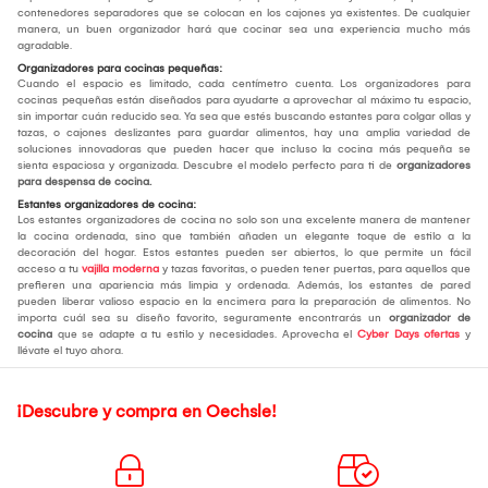
contenedores separadores que se colocan en los cajones ya existentes. De cualquier
manera, un buen organizador hará que cocinar sea una experiencia mucho más
agradable.
Organizadores para cocinas pequeñas:
Cuando el espacio es limitado, cada centímetro cuenta. Los organizadores para
cocinas pequeñas están diseñados para ayudarte a aprovechar al máximo tu espacio,
sin importar cuán reducido sea. Ya sea que estés buscando estantes para colgar ollas y
tazas, o cajones deslizantes para guardar alimentos, hay una amplia variedad de
soluciones innovadoras que pueden hacer que incluso la cocina más pequeña se
sienta espaciosa y organizada. Descubre el modelo perfecto para ti de
organizadores
para despensa de cocina.
Estantes organizadores de cocina:
Los estantes organizadores de cocina no solo son una excelente manera de mantener
la cocina ordenada, sino que también añaden un elegante toque de estilo a la
decoración del hogar. Estos estantes pueden ser abiertos, lo que permite un fácil
acceso a tu
vajilla moderna
y tazas favoritas, o pueden tener puertas, para aquellos que
prefieren una apariencia más limpia y ordenada. Además, los estantes de pared
pueden liberar valioso espacio en la encimera para la preparación de alimentos. No
importa cuál sea su diseño favorito, seguramente encontrarás un
organizador de
cocina
que se adapte a tu estilo y necesidades. Aprovecha el
Cyber Days ofertas
y
llévate el tuyo ahora.
¡Descubre y compra en Oechsle!