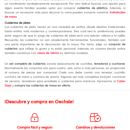
un rendimiento verdaderamente excepcional. Por otro lado,si buscas una opción para
algún evento familiar, puedes optar por comprar
cubiertos de plástico
. Además, si
buscas un accesorio más para decorar tu cena puedes comprar nuestros
individuales
de mesa
.
Cubiertos de plata:
Los cubiertos de plata vienen en una variedad de estilos, desde diseños tradicionales
hasta estilos más modernos y contemporáneos. Sea cual sea tu preferencia, puedes
estar seguro de que tu juego de cubiertos de plata será una adición valiosa a tu vajilla.
Recuerda, los cubiertos no son simplemente herramientas funcionales; también son
una parte importante de la decoración de tu mesa. Por tanto, elige un
conjunto de
cubiertos
que refleje tu gusto y tu estilo personal. Además, en nuestra tienda online
también contamos con
vasos de vidrios
en distintos modelos.
Un
set completo de cubiertos
consta básicamente de cuchillos,
tenedores y cucharas
.
Normalmente los conjuntos son para cuatro, seis, ocho o más personas, en proporción
al número de piezas por comensal. Cada uno debe contar con tenedor, cuchillo,
cuchara de mesa y cuchara de postre. Algunos set más completos incluyen cucharas
de servicio, tenedores para ensalada o cubiertos para mariscos. Aprovecha el
Cyber
Days
y
compra tus cubiertos de mesa
en oferta.
¡Descubre y compra en Oechsle!
Compra fácil y seguro
Cambios y devoluciones