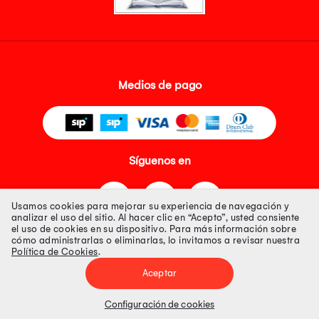
Medios de pago
Síguenos en
Usamos cookies para mejorar su experiencia de navegación y
analizar el uso del sitio. Al hacer clic en “Acepto”, usted consiente
el uso de cookies en su dispositivo. Para más información sobre
cómo administrarlas o eliminarlas, lo invitamos a revisar nuestra
Política de Cookies
.
Tienda 100% Segura
Aceptar
Tiendas Peruanas S.A. R.U.C. Nº 20493020618. Todos los derechos
reservados. Av. Aviación 2405 Piso 3, San Borja
Configuración de cookies
Precios disponibles solo en www.oechsle.pe. Precios online publicados