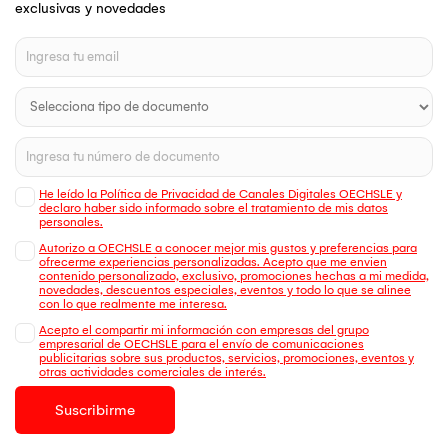
exclusivas y novedades
He leído la Política de Privacidad de Canales Digitales OECHSLE y
declaro haber sido informado sobre el tratamiento de mis datos
personales.
Autorizo a OECHSLE a conocer mejor mis gustos y preferencias para
ofrecerme experiencias personalizadas. Acepto que me envien
contenido personalizado, exclusivo, promociones hechas a mi medida,
novedades, descuentos especiales, eventos y todo lo que se alinee
con lo que realmente me interesa.
Acepto el compartir mi información con empresas del grupo
empresarial de OECHSLE para el envío de comunicaciones
publicitarias sobre sus productos, servicios, promociones, eventos y
otras actividades comerciales de interés.
Suscribirme