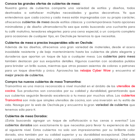
Conoce las grandes ofertas de cubiertos de mesa:
Nuestra gama de cubiertos comparte una variedad de estilos y diseños, todos
destinados a satisfacer múltiples necesidades y gustos decorativos. Ya que
entendemos que cada cocina y cada mesa están impregnadas con su propio carácter,
ofrecemos
cubiertos de mesa
desde estilos clásicos y contemporáneos hasta opciones
minimalistas y de diseño ultramoderno.Ya sea que estés buscando una cucharita para
tu café matutino, tenedores elegantes para una cena especial, o un conjunto completo
para ocasiones de cualquier tipo, en Oechsle.pe tenemos lo que necesitas.
Cubiertos de mesa a precios insuperables sólo en Oechsle:
Además de los diseños, ofrecemos una gran variedad de materiales, desde el acero
inoxidable resistente y de bajo mantenimiento hasta los cubiertos de plata elegante y
duraderos que aportan un toque de lujo a cualquier mesa. Los
cubiertos para mesa
también destacan por sus exquisitos detalles. Algunos cuentan con acabados pulidos
para brindar un brillo suave, mientras que otros poseen asientos de colores o patrones
para un toque divertido y único. Aprovecha las
rebajas Cyber Wow
y encuentra el
mejor
precio de cubiertos.
Compra tus nuevos cubiertos de mesa Tramontina:
Tramontina es una marca reconocida a nivel mundial en el ámbito de los
utensilios de
cocina
. Sus productos son conocidos por su calidad y durabilidad, garantizando que
sus cubiertos seguirán llevando excelencia a tu mesa por muchos años. Los
cubiertos
Tramontina
son más que simples utensilios de cocina, son una inversión en tu estilo de
vida. Navega por la web de Oechsle.pe y encuentra la gran
variedad de cubiertos
que
tenemos sólo para ti.
Cubiertos de mesa Dorados:
¿Estás buscando agregar un toque de sofisticación a tus cenas o eventos? Los
cubiertos dorados
son exactamente lo que necesitas para llevar tu experiencia de lujo
al siguiente nivel. Estos cubiertos no solo son impresionantes por su brillante color
dorado, sino también por su calidad superior y su durabilidad excepcional. Diseñado
para resistir el paso del tiempo, cada pieza combina una estética moderna y chic con