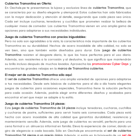
Cubiertos Tramontina en Oferta:
En Oechsle.pe te presentamos la lujosa y exclusiva línea de
cubiertos Tramontina
, que
se caracteriza por su diseño elegante y atemporal. Estos cubiertos han sido fabricados
con la mayor dedicación y atención al detalle, asegurando que cada pieza sea única.
Cada set incluye cucharas, tenedores y cuchillos que prometen realzar la belleza de
cualquier mesa de comedor. Los cubiertos Tramontina vienen en una amplia gama de
opciones para adaptarse a sus necesidades individuales.
Juego de cubiertos Tramontina con precios inigualables:
Pero no solo son agradables a la vista, la característica más importante de los cubiertos
Tramontina es su durabilidad. Hechos de acero inoxidable de alta calidad, no solo se
ven bien, sino que también están diseñados para durar. Este
juego de cubiertos
Tramontina
resisten el desgaste diario, lo que los hace perfectos para el uso diario.
Además, son resistentes a la corrosión y al deslustre, lo que significa que mantendrán
su brillo incluso después de muchos lavados. Aprovecha las
promociones Cyber Days
y
encuentra las grandes rebajas en la
marca de Tramontina cubiertos
.
El mejor set de cubiertos Tramontina sólo aquí:
El
set de cubiertos Tramontina
ofrece una amplia variedad de opciones para adaptarse
a tus necesidades. Desde sets básicos de cubiertos para el día a día hasta elegantes
juegos de cubiertos para ocasiones especiales, Tramontina tiene la solución perfecta
para cada ocasión. Además, podrás elegir entre diferentes diseños y acabados para
encontrar el set que mejor se adapte a tu estilo.
Juego de cubiertos Tramontina 24 piezas:
Este
juego de cubiertos Tramontina de 24 piezas
incluye tenedores, cucharas, cuchillos
y cucharas de postre, suficientes para servir hasta seis comensales. Cada pieza está
hecha con acero inoxidable de alta calidad que garantiza durabilidad, resistencia y
mantenimiento sencillo. Además, este juego de cubiertos es versátil, perfecto para una
cena formal o un almuerzo informal en familia. Eleva la experiencia de comer, dando un
giro de elegancia a cada bocado. Sólo en Oechsle.pe encontrarás el
set de cubiertos
Tramontina 24 piezas a un precio único.
Además, si estás en la búsqueda de un
set de