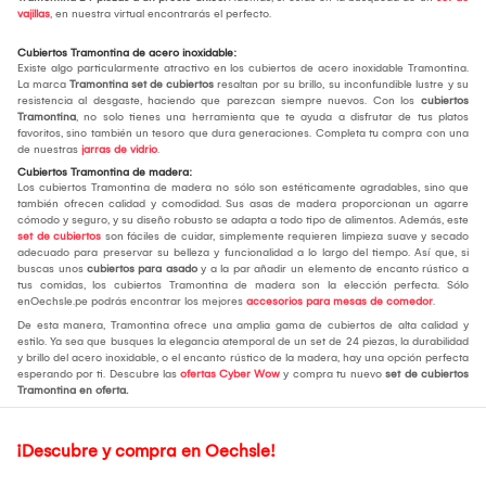
vajillas
, en nuestra virtual encontrarás el perfecto.
Cubiertos Tramontina de acero inoxidable:
Existe algo particularmente atractivo en los cubiertos de acero inoxidable Tramontina.
La marca
Tramontina set de cubiertos
resaltan por su brillo, su inconfundible lustre y su
resistencia al desgaste, haciendo que parezcan siempre nuevos. Con los
cubiertos
Tramontina
, no solo tienes una herramienta que te ayuda a disfrutar de tus platos
favoritos, sino también un tesoro que dura generaciones. Completa tu compra con una
de nuestras
jarras de vidrio
.
Cubiertos Tramontina de madera:
Los cubiertos Tramontina de madera no sólo son estéticamente agradables, sino que
también ofrecen calidad y comodidad. Sus asas de madera proporcionan un agarre
cómodo y seguro, y su diseño robusto se adapta a todo tipo de alimentos. Además, este
set de cubiertos
son fáciles de cuidar, simplemente requieren limpieza suave y secado
adecuado para preservar su belleza y funcionalidad a lo largo del tiempo. Así que, si
buscas unos
cubiertos para asado
y a la par añadir un elemento de encanto rústico a
tus comidas, los cubiertos Tramontina de madera son la elección perfecta. Sólo
enOechsle.pe podrás encontrar los mejores
accesorios para mesas de comedor
.
De esta manera, Tramontina ofrece una amplia gama de cubiertos de alta calidad y
estilo. Ya sea que busques la elegancia atemporal de un set de 24 piezas, la durabilidad
y brillo del acero inoxidable, o el encanto rústico de la madera, hay una opción perfecta
esperando por ti. Descubre las
ofertas Cyber Wow
y compra tu nuevo
set de cubiertos
Tramontina en oferta.
¡Descubre y compra en Oechsle!