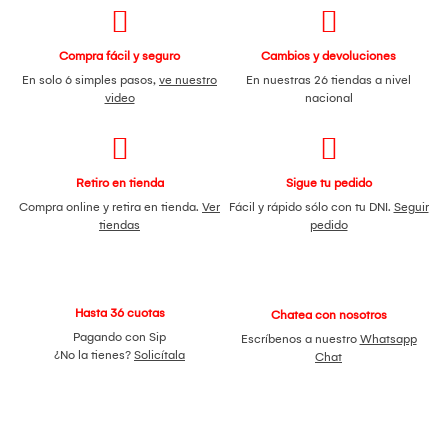
Compra fácil y seguro
Cambios y devoluciones
En solo 6 simples pasos,
ve nuestro
En nuestras 26 tiendas a nivel
video
nacional
Retiro en tienda
Sigue tu pedido
Compra online y retira en tienda.
Ver
Fácil y rápido sólo con tu DNI.
Seguir
tiendas
pedido
Hasta 36 cuotas
Chatea con nosotros
Pagando con Sip
Escríbenos a nuestro
Whatsapp
¿No la tienes?
Solicítala
Chat