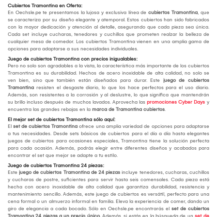
Cubiertos Tramontina en Oferta:
En Oechsle.pe te presentamos la lujosa y exclusiva línea de
cubiertos Tramontina
, que
se caracteriza por su diseño elegante y atemporal. Estos cubiertos han sido fabricados
con la mayor dedicación y atención al detalle, asegurando que cada pieza sea única.
Cada set incluye cucharas, tenedores y cuchillos que prometen realzar la belleza de
cualquier mesa de comedor. Los cubiertos Tramontina vienen en una amplia gama de
opciones para adaptarse a sus necesidades individuales.
Juego de cubiertos Tramontina con precios inigualables:
Pero no solo son agradables a la vista, la característica más importante de los cubiertos
Tramontina es su durabilidad. Hechos de acero inoxidable de alta calidad, no solo se
ven bien, sino que también están diseñados para durar. Este
juego de cubiertos
Tramontina
resisten el desgaste diario, lo que los hace perfectos para el uso diario.
Además, son resistentes a la corrosión y al deslustre, lo que significa que mantendrán
su brillo incluso después de muchos lavados. Aprovecha las
promociones Cyber Days
y
encuentra las grandes rebajas en la
marca de Tramontina cubiertos
.
El mejor set de cubiertos Tramontina sólo aquí:
El
set de cubiertos Tramontina
ofrece una amplia variedad de opciones para adaptarse
a tus necesidades. Desde sets básicos de cubiertos para el día a día hasta elegantes
juegos de cubiertos para ocasiones especiales, Tramontina tiene la solución perfecta
para cada ocasión. Además, podrás elegir entre diferentes diseños y acabados para
encontrar el set que mejor se adapte a tu estilo.
Juego de cubiertos Tramontina 24 piezas:
Este
juego de cubiertos Tramontina de 24 piezas
incluye tenedores, cucharas, cuchillos
y cucharas de postre, suficientes para servir hasta seis comensales. Cada pieza está
hecha con acero inoxidable de alta calidad que garantiza durabilidad, resistencia y
mantenimiento sencillo. Además, este juego de cubiertos es versátil, perfecto para una
cena formal o un almuerzo informal en familia. Eleva la experiencia de comer, dando un
giro de elegancia a cada bocado. Sólo en Oechsle.pe encontrarás el
set de cubiertos
Tramontina 24 piezas a un precio único.
Además, si estás en la búsqueda de un
set de