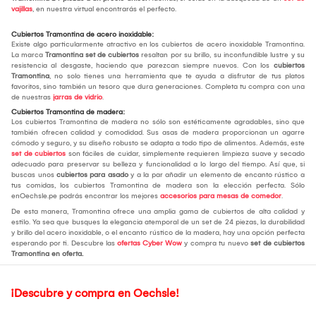
vajillas
, en nuestra virtual encontrarás el perfecto.
Cubiertos Tramontina de acero inoxidable:
Existe algo particularmente atractivo en los cubiertos de acero inoxidable Tramontina.
La marca
Tramontina set de cubiertos
resaltan por su brillo, su inconfundible lustre y su
resistencia al desgaste, haciendo que parezcan siempre nuevos. Con los
cubiertos
Tramontina
, no solo tienes una herramienta que te ayuda a disfrutar de tus platos
favoritos, sino también un tesoro que dura generaciones. Completa tu compra con una
de nuestras
jarras de vidrio
.
Cubiertos Tramontina de madera:
Los cubiertos Tramontina de madera no sólo son estéticamente agradables, sino que
también ofrecen calidad y comodidad. Sus asas de madera proporcionan un agarre
cómodo y seguro, y su diseño robusto se adapta a todo tipo de alimentos. Además, este
set de cubiertos
son fáciles de cuidar, simplemente requieren limpieza suave y secado
adecuado para preservar su belleza y funcionalidad a lo largo del tiempo. Así que, si
buscas unos
cubiertos para asado
y a la par añadir un elemento de encanto rústico a
tus comidas, los cubiertos Tramontina de madera son la elección perfecta. Sólo
enOechsle.pe podrás encontrar los mejores
accesorios para mesas de comedor
.
De esta manera, Tramontina ofrece una amplia gama de cubiertos de alta calidad y
estilo. Ya sea que busques la elegancia atemporal de un set de 24 piezas, la durabilidad
y brillo del acero inoxidable, o el encanto rústico de la madera, hay una opción perfecta
esperando por ti. Descubre las
ofertas Cyber Wow
y compra tu nuevo
set de cubiertos
Tramontina en oferta.
¡Descubre y compra en Oechsle!