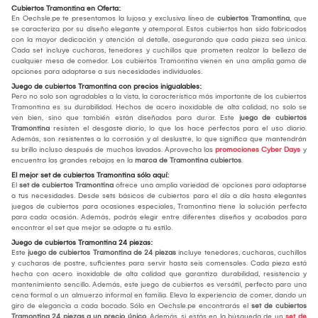
Cubiertos Tramontina en Oferta:
En Oechsle.pe te presentamos la lujosa y exclusiva línea de
cubiertos Tramontina
, que
se caracteriza por su diseño elegante y atemporal. Estos cubiertos han sido fabricados
con la mayor dedicación y atención al detalle, asegurando que cada pieza sea única.
Cada set incluye cucharas, tenedores y cuchillos que prometen realzar la belleza de
cualquier mesa de comedor. Los cubiertos Tramontina vienen en una amplia gama de
opciones para adaptarse a sus necesidades individuales.
Juego de cubiertos Tramontina con precios inigualables:
Pero no solo son agradables a la vista, la característica más importante de los cubiertos
Tramontina es su durabilidad. Hechos de acero inoxidable de alta calidad, no solo se
ven bien, sino que también están diseñados para durar. Este
juego de cubiertos
Tramontina
resisten el desgaste diario, lo que los hace perfectos para el uso diario.
Además, son resistentes a la corrosión y al deslustre, lo que significa que mantendrán
su brillo incluso después de muchos lavados. Aprovecha las
promociones Cyber Days
y
encuentra las grandes rebajas en la
marca de Tramontina cubiertos
.
El mejor set de cubiertos Tramontina sólo aquí:
El
set de cubiertos Tramontina
ofrece una amplia variedad de opciones para adaptarse
a tus necesidades. Desde sets básicos de cubiertos para el día a día hasta elegantes
juegos de cubiertos para ocasiones especiales, Tramontina tiene la solución perfecta
para cada ocasión. Además, podrás elegir entre diferentes diseños y acabados para
encontrar el set que mejor se adapte a tu estilo.
Juego de cubiertos Tramontina 24 piezas:
Este
juego de cubiertos Tramontina de 24 piezas
incluye tenedores, cucharas, cuchillos
y cucharas de postre, suficientes para servir hasta seis comensales. Cada pieza está
hecha con acero inoxidable de alta calidad que garantiza durabilidad, resistencia y
mantenimiento sencillo. Además, este juego de cubiertos es versátil, perfecto para una
cena formal o un almuerzo informal en familia. Eleva la experiencia de comer, dando un
giro de elegancia a cada bocado. Sólo en Oechsle.pe encontrarás el
set de cubiertos
Tramontina 24 piezas a un precio único.
Además, si estás en la búsqueda de un
set de