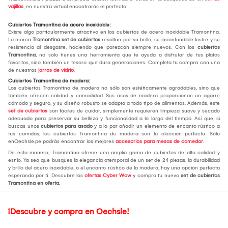
vajillas
, en nuestra virtual encontrarás el perfecto.
Cubiertos Tramontina de acero inoxidable:
Existe algo particularmente atractivo en los cubiertos de acero inoxidable Tramontina.
La marca
Tramontina set de cubiertos
resaltan por su brillo, su inconfundible lustre y su
resistencia al desgaste, haciendo que parezcan siempre nuevos. Con los
cubiertos
Tramontina
, no solo tienes una herramienta que te ayuda a disfrutar de tus platos
favoritos, sino también un tesoro que dura generaciones. Completa tu compra con una
de nuestras
jarras de vidrio
.
Cubiertos Tramontina de madera:
Los cubiertos Tramontina de madera no sólo son estéticamente agradables, sino que
también ofrecen calidad y comodidad. Sus asas de madera proporcionan un agarre
cómodo y seguro, y su diseño robusto se adapta a todo tipo de alimentos. Además, este
set de cubiertos
son fáciles de cuidar, simplemente requieren limpieza suave y secado
adecuado para preservar su belleza y funcionalidad a lo largo del tiempo. Así que, si
buscas unos
cubiertos para asado
y a la par añadir un elemento de encanto rústico a
tus comidas, los cubiertos Tramontina de madera son la elección perfecta. Sólo
enOechsle.pe podrás encontrar los mejores
accesorios para mesas de comedor
.
De esta manera, Tramontina ofrece una amplia gama de cubiertos de alta calidad y
estilo. Ya sea que busques la elegancia atemporal de un set de 24 piezas, la durabilidad
y brillo del acero inoxidable, o el encanto rústico de la madera, hay una opción perfecta
esperando por ti. Descubre las
ofertas Cyber Wow
y compra tu nuevo
set de cubiertos
Tramontina en oferta.
¡Descubre y compra en Oechsle!