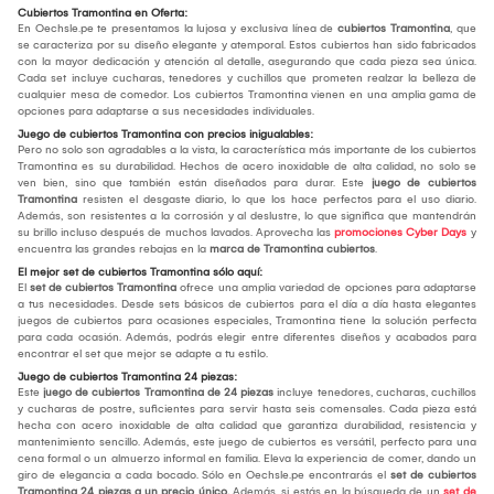
Cubiertos Tramontina en Oferta:
En Oechsle.pe te presentamos la lujosa y exclusiva línea de
cubiertos Tramontina
, que
se caracteriza por su diseño elegante y atemporal. Estos cubiertos han sido fabricados
con la mayor dedicación y atención al detalle, asegurando que cada pieza sea única.
Cada set incluye cucharas, tenedores y cuchillos que prometen realzar la belleza de
cualquier mesa de comedor. Los cubiertos Tramontina vienen en una amplia gama de
opciones para adaptarse a sus necesidades individuales.
Juego de cubiertos Tramontina con precios inigualables:
Pero no solo son agradables a la vista, la característica más importante de los cubiertos
Tramontina es su durabilidad. Hechos de acero inoxidable de alta calidad, no solo se
ven bien, sino que también están diseñados para durar. Este
juego de cubiertos
Tramontina
resisten el desgaste diario, lo que los hace perfectos para el uso diario.
Además, son resistentes a la corrosión y al deslustre, lo que significa que mantendrán
su brillo incluso después de muchos lavados. Aprovecha las
promociones Cyber Days
y
encuentra las grandes rebajas en la
marca de Tramontina cubiertos
.
El mejor set de cubiertos Tramontina sólo aquí:
El
set de cubiertos Tramontina
ofrece una amplia variedad de opciones para adaptarse
a tus necesidades. Desde sets básicos de cubiertos para el día a día hasta elegantes
juegos de cubiertos para ocasiones especiales, Tramontina tiene la solución perfecta
para cada ocasión. Además, podrás elegir entre diferentes diseños y acabados para
encontrar el set que mejor se adapte a tu estilo.
Juego de cubiertos Tramontina 24 piezas:
Este
juego de cubiertos Tramontina de 24 piezas
incluye tenedores, cucharas, cuchillos
y cucharas de postre, suficientes para servir hasta seis comensales. Cada pieza está
hecha con acero inoxidable de alta calidad que garantiza durabilidad, resistencia y
mantenimiento sencillo. Además, este juego de cubiertos es versátil, perfecto para una
cena formal o un almuerzo informal en familia. Eleva la experiencia de comer, dando un
giro de elegancia a cada bocado. Sólo en Oechsle.pe encontrarás el
set de cubiertos
Tramontina 24 piezas a un precio único.
Además, si estás en la búsqueda de un
set de