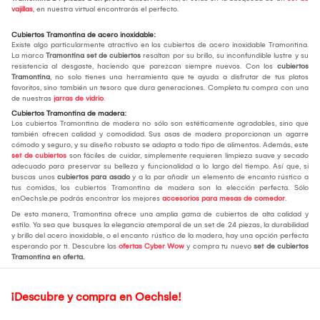
vajillas
, en nuestra virtual encontrarás el perfecto.
Cubiertos Tramontina de acero inoxidable:
Existe algo particularmente atractivo en los cubiertos de acero inoxidable Tramontina.
La marca
Tramontina set de cubiertos
resaltan por su brillo, su inconfundible lustre y su
resistencia al desgaste, haciendo que parezcan siempre nuevos. Con los
cubiertos
Tramontina
, no solo tienes una herramienta que te ayuda a disfrutar de tus platos
favoritos, sino también un tesoro que dura generaciones. Completa tu compra con una
de nuestras
jarras de vidrio
.
Cubiertos Tramontina de madera:
Los cubiertos Tramontina de madera no sólo son estéticamente agradables, sino que
también ofrecen calidad y comodidad. Sus asas de madera proporcionan un agarre
cómodo y seguro, y su diseño robusto se adapta a todo tipo de alimentos. Además, este
set de cubiertos
son fáciles de cuidar, simplemente requieren limpieza suave y secado
adecuado para preservar su belleza y funcionalidad a lo largo del tiempo. Así que, si
buscas unos
cubiertos para asado
y a la par añadir un elemento de encanto rústico a
tus comidas, los cubiertos Tramontina de madera son la elección perfecta. Sólo
enOechsle.pe podrás encontrar los mejores
accesorios para mesas de comedor
.
De esta manera, Tramontina ofrece una amplia gama de cubiertos de alta calidad y
estilo. Ya sea que busques la elegancia atemporal de un set de 24 piezas, la durabilidad
y brillo del acero inoxidable, o el encanto rústico de la madera, hay una opción perfecta
esperando por ti. Descubre las
ofertas Cyber Wow
y compra tu nuevo
set de cubiertos
Tramontina en oferta.
¡Descubre y compra en Oechsle!