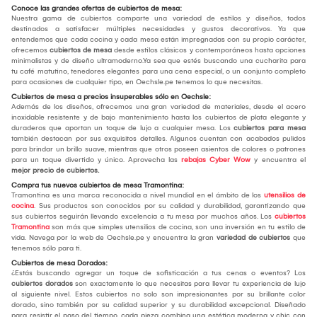
Conoce las grandes ofertas de cubiertos de mesa:
Nuestra gama de cubiertos comparte una variedad de estilos y diseños, todos
destinados a satisfacer múltiples necesidades y gustos decorativos. Ya que
entendemos que cada cocina y cada mesa están impregnadas con su propio carácter,
ofrecemos
cubiertos de mesa
desde estilos clásicos y contemporáneos hasta opciones
minimalistas y de diseño ultramoderno.Ya sea que estés buscando una cucharita para
tu café matutino, tenedores elegantes para una cena especial, o un conjunto completo
para ocasiones de cualquier tipo, en Oechsle.pe tenemos lo que necesitas.
Cubiertos de mesa a precios insuperables sólo en Oechsle:
Además de los diseños, ofrecemos una gran variedad de materiales, desde el acero
inoxidable resistente y de bajo mantenimiento hasta los cubiertos de plata elegante y
duraderos que aportan un toque de lujo a cualquier mesa. Los
cubiertos para mesa
también destacan por sus exquisitos detalles. Algunos cuentan con acabados pulidos
para brindar un brillo suave, mientras que otros poseen asientos de colores o patrones
para un toque divertido y único. Aprovecha las
rebajas Cyber Wow
y encuentra el
mejor
precio de cubiertos.
Compra tus nuevos cubiertos de mesa Tramontina:
Tramontina es una marca reconocida a nivel mundial en el ámbito de los
utensilios de
cocina
. Sus productos son conocidos por su calidad y durabilidad, garantizando que
sus cubiertos seguirán llevando excelencia a tu mesa por muchos años. Los
cubiertos
Tramontina
son más que simples utensilios de cocina, son una inversión en tu estilo de
vida. Navega por la web de Oechsle.pe y encuentra la gran
variedad de cubiertos
que
tenemos sólo para ti.
Cubiertos de mesa Dorados:
¿Estás buscando agregar un toque de sofisticación a tus cenas o eventos? Los
cubiertos dorados
son exactamente lo que necesitas para llevar tu experiencia de lujo
al siguiente nivel. Estos cubiertos no solo son impresionantes por su brillante color
dorado, sino también por su calidad superior y su durabilidad excepcional. Diseñado
para resistir el paso del tiempo, cada pieza combina una estética moderna y chic con