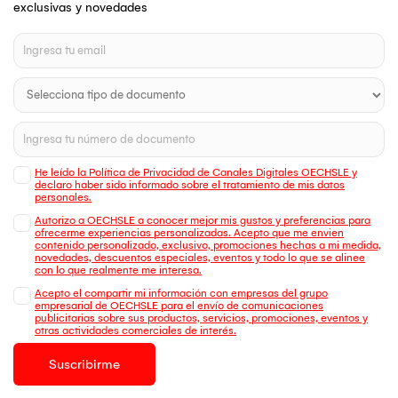
exclusivas y novedades
He leído la Política de Privacidad de Canales Digitales OECHSLE y
declaro haber sido informado sobre el tratamiento de mis datos
personales.
Autorizo a OECHSLE a conocer mejor mis gustos y preferencias para
ofrecerme experiencias personalizadas. Acepto que me envien
contenido personalizado, exclusivo, promociones hechas a mi medida,
novedades, descuentos especiales, eventos y todo lo que se alinee
con lo que realmente me interesa.
Acepto el compartir mi información con empresas del grupo
empresarial de OECHSLE para el envío de comunicaciones
publicitarias sobre sus productos, servicios, promociones, eventos y
otras actividades comerciales de interés.
Suscribirme