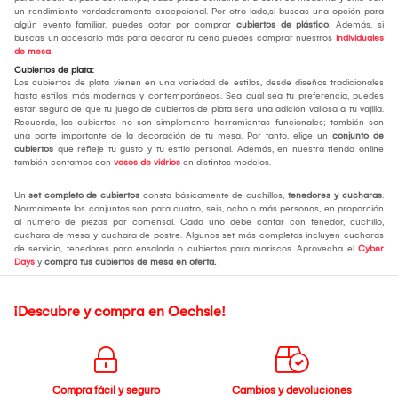
un rendimiento verdaderamente excepcional. Por otro lado,si buscas una opción para
algún evento familiar, puedes optar por comprar
cubiertos de plástico
. Además, si
buscas un accesorio más para decorar tu cena puedes comprar nuestros
individuales
de mesa
.
Cubiertos de plata:
Los cubiertos de plata vienen en una variedad de estilos, desde diseños tradicionales
hasta estilos más modernos y contemporáneos. Sea cual sea tu preferencia, puedes
estar seguro de que tu juego de cubiertos de plata será una adición valiosa a tu vajilla.
Recuerda, los cubiertos no son simplemente herramientas funcionales; también son
una parte importante de la decoración de tu mesa. Por tanto, elige un
conjunto de
cubiertos
que refleje tu gusto y tu estilo personal. Además, en nuestra tienda online
también contamos con
vasos de vidrios
en distintos modelos.
Un
set completo de cubiertos
consta básicamente de cuchillos,
tenedores y cucharas
.
Normalmente los conjuntos son para cuatro, seis, ocho o más personas, en proporción
al número de piezas por comensal. Cada uno debe contar con tenedor, cuchillo,
cuchara de mesa y cuchara de postre. Algunos set más completos incluyen cucharas
de servicio, tenedores para ensalada o cubiertos para mariscos. Aprovecha el
Cyber
Days
y
compra tus cubiertos de mesa
en oferta.
¡Descubre y compra en Oechsle!
Compra fácil y seguro
Cambios y devoluciones