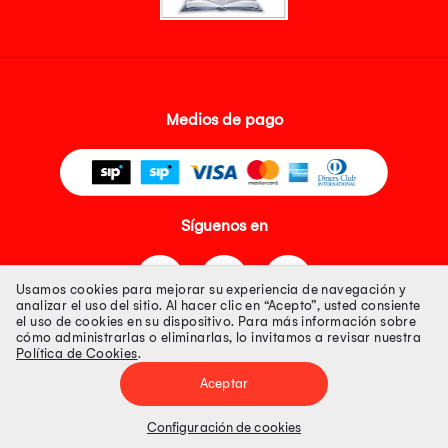
Medios de pago
Síguenos en
Usamos cookies para mejorar su experiencia de navegación y
analizar el uso del sitio. Al hacer clic en “Acepto”, usted consiente
el uso de cookies en su dispositivo. Para más información sobre
cómo administrarlas o eliminarlas, lo invitamos a revisar nuestra
Política de Cookies
.
Tienda 100% Segura
Aceptar
Tiendas Peruanas S.A. R.U.C. Nº 20493020618. Todos los derechos
reservados. Av. Aviación 2405 Piso 3, San Borja
Configuración de cookies
Precios disponibles solo en www.oechsle.pe. Precios online publicados