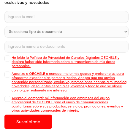
exclusivas y novedades
He leído la Política de Privacidad de Canales Digitales OECHSLE y
declaro haber sido informado sobre el tratamiento de mis datos
personales.
Autorizo a OECHSLE a conocer mejor mis gustos y preferencias para
ofrecerme experiencias personalizadas. Acepto que me envien
contenido personalizado, exclusivo, promociones hechas a mi medida,
novedades, descuentos especiales, eventos y todo lo que se alinee
con lo que realmente me interesa.
Acepto el compartir mi información con empresas del grupo
empresarial de OECHSLE para el envío de comunicaciones
publicitarias sobre sus productos, servicios, promociones, eventos y
otras actividades comerciales de interés.
Suscribirme