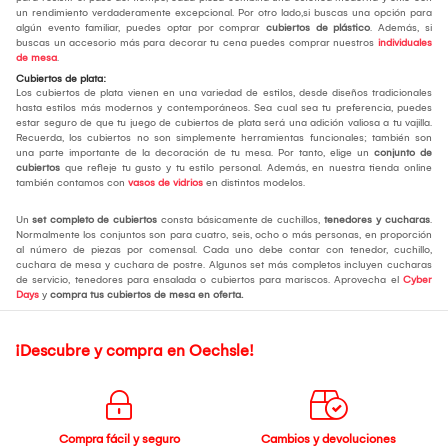
un rendimiento verdaderamente excepcional. Por otro lado,si buscas una opción para
algún evento familiar, puedes optar por comprar
cubiertos de plástico
. Además, si
buscas un accesorio más para decorar tu cena puedes comprar nuestros
individuales
de mesa
.
Cubiertos de plata:
Los cubiertos de plata vienen en una variedad de estilos, desde diseños tradicionales
hasta estilos más modernos y contemporáneos. Sea cual sea tu preferencia, puedes
estar seguro de que tu juego de cubiertos de plata será una adición valiosa a tu vajilla.
Recuerda, los cubiertos no son simplemente herramientas funcionales; también son
una parte importante de la decoración de tu mesa. Por tanto, elige un
conjunto de
cubiertos
que refleje tu gusto y tu estilo personal. Además, en nuestra tienda online
también contamos con
vasos de vidrios
en distintos modelos.
Un
set completo de cubiertos
consta básicamente de cuchillos,
tenedores y cucharas
.
Normalmente los conjuntos son para cuatro, seis, ocho o más personas, en proporción
al número de piezas por comensal. Cada uno debe contar con tenedor, cuchillo,
cuchara de mesa y cuchara de postre. Algunos set más completos incluyen cucharas
de servicio, tenedores para ensalada o cubiertos para mariscos. Aprovecha el
Cyber
Days
y
compra tus cubiertos de mesa
en oferta.
¡Descubre y compra en Oechsle!
Compra fácil y seguro
Cambios y devoluciones