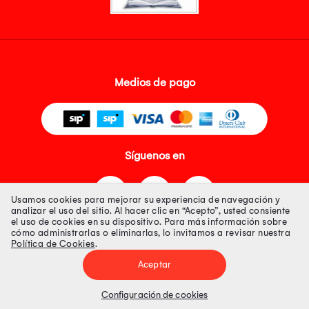
Medios de pago
Síguenos en
Usamos cookies para mejorar su experiencia de navegación y
analizar el uso del sitio. Al hacer clic en “Acepto”, usted consiente
el uso de cookies en su dispositivo. Para más información sobre
cómo administrarlas o eliminarlas, lo invitamos a revisar nuestra
Política de Cookies
.
Tienda 100% Segura
Aceptar
Tiendas Peruanas S.A. R.U.C. Nº 20493020618. Todos los derechos
reservados. Av. Aviación 2405 Piso 3, San Borja
Configuración de cookies
Precios disponibles solo en www.oechsle.pe. Precios online publicados