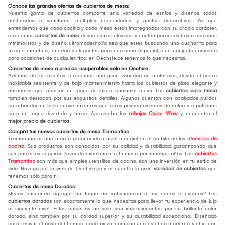
Conoce las grandes ofertas de cubiertos de mesa:
Nuestra gama de cubiertos comparte una variedad de estilos y diseños, todos
destinados a satisfacer múltiples necesidades y gustos decorativos. Ya que
entendemos que cada cocina y cada mesa están impregnadas con su propio carácter,
ofrecemos
cubiertos de mesa
desde estilos clásicos y contemporáneos hasta opciones
minimalistas y de diseño ultramoderno.Ya sea que estés buscando una cucharita para
tu café matutino, tenedores elegantes para una cena especial, o un conjunto completo
para ocasiones de cualquier tipo, en Oechsle.pe tenemos lo que necesitas.
Cubiertos de mesa a precios insuperables sólo en Oechsle:
Además de los diseños, ofrecemos una gran variedad de materiales, desde el acero
inoxidable resistente y de bajo mantenimiento hasta los cubiertos de plata elegante y
duraderos que aportan un toque de lujo a cualquier mesa. Los
cubiertos para mesa
también destacan por sus exquisitos detalles. Algunos cuentan con acabados pulidos
para brindar un brillo suave, mientras que otros poseen asientos de colores o patrones
para un toque divertido y único. Aprovecha las
rebajas Cyber Wow
y encuentra el
mejor
precio de cubiertos.
Compra tus nuevos cubiertos de mesa Tramontina:
Tramontina es una marca reconocida a nivel mundial en el ámbito de los
utensilios de
cocina
. Sus productos son conocidos por su calidad y durabilidad, garantizando que
sus cubiertos seguirán llevando excelencia a tu mesa por muchos años. Los
cubiertos
Tramontina
son más que simples utensilios de cocina, son una inversión en tu estilo de
vida. Navega por la web de Oechsle.pe y encuentra la gran
variedad de cubiertos
que
tenemos sólo para ti.
Cubiertos de mesa Dorados:
¿Estás buscando agregar un toque de sofisticación a tus cenas o eventos? Los
cubiertos dorados
son exactamente lo que necesitas para llevar tu experiencia de lujo
al siguiente nivel. Estos cubiertos no solo son impresionantes por su brillante color
dorado, sino también por su calidad superior y su durabilidad excepcional. Diseñado
para resistir el paso del tiempo, cada pieza combina una estética moderna y chic con