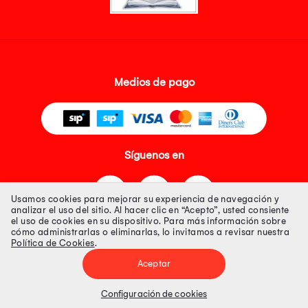
Medios de pago
Síguenos en
Usamos cookies para mejorar su experiencia de navegación y
analizar el uso del sitio. Al hacer clic en “Acepto”, usted consiente
el uso de cookies en su dispositivo. Para más información sobre
cómo administrarlas o eliminarlas, lo invitamos a revisar nuestra
Política de Cookies
.
Tienda 100% Segura
Aceptar
Tiendas Peruanas S.A. R.U.C. Nº 20493020618. Todos los derechos
reservados. Av. Aviación 2405 Piso 3, San Borja
Configuración de cookies
Precios disponibles solo en www.oechsle.pe. Precios online publicados