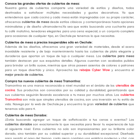
Conoce las grandes ofertas de cubiertos de mesa:
Nuestra gama de cubiertos comparte una variedad de estilos y diseños, todos
destinados a satisfacer múltiples necesidades y gustos decorativos. Ya que
entendemos que cada cocina y cada mesa están impregnadas con su propio carácter,
ofrecemos
cubiertos de mesa
desde estilos clásicos y contemporáneos hasta opciones
minimalistas y de diseño ultramoderno.Ya sea que estés buscando una cucharita para
tu café matutino, tenedores elegantes para una cena especial, o un conjunto completo
para ocasiones de cualquier tipo, en Oechsle.pe tenemos lo que necesitas.
Cubiertos de mesa a precios insuperables sólo en Oechsle:
Además de los diseños, ofrecemos una gran variedad de materiales, desde el acero
inoxidable resistente y de bajo mantenimiento hasta los cubiertos de plata elegante y
duraderos que aportan un toque de lujo a cualquier mesa. Los
cubiertos para mesa
también destacan por sus exquisitos detalles. Algunos cuentan con acabados pulidos
para brindar un brillo suave, mientras que otros poseen asientos de colores o patrones
para un toque divertido y único. Aprovecha las
rebajas Cyber Wow
y encuentra el
mejor
precio de cubiertos.
Compra tus nuevos cubiertos de mesa Tramontina:
Tramontina es una marca reconocida a nivel mundial en el ámbito de los
utensilios de
cocina
. Sus productos son conocidos por su calidad y durabilidad, garantizando que
sus cubiertos seguirán llevando excelencia a tu mesa por muchos años. Los
cubiertos
Tramontina
son más que simples utensilios de cocina, son una inversión en tu estilo de
vida. Navega por la web de Oechsle.pe y encuentra la gran
variedad de cubiertos
que
tenemos sólo para ti.
Cubiertos de mesa Dorados:
¿Estás buscando agregar un toque de sofisticación a tus cenas o eventos? Los
cubiertos dorados
son exactamente lo que necesitas para llevar tu experiencia de lujo
al siguiente nivel. Estos cubiertos no solo son impresionantes por su brillante color
dorado, sino también por su calidad superior y su durabilidad excepcional. Diseñado
para resistir el paso del tiempo, cada pieza combina una estética moderna y chic con