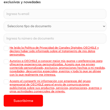
exclusivas y novedades
He leído la Política de Privacidad de Canales Digitales OECHSLE y
declaro haber sido informado sobre el tratamiento de mis datos
personales.
Autorizo a OECHSLE a conocer mejor mis gustos y preferencias para
ofrecerme experiencias personalizadas. Acepto que me envien
contenido personalizado, exclusivo, promociones hechas a mi medida,
novedades, descuentos especiales, eventos y todo lo que se alinee
con lo que realmente me interesa.
Acepto el compartir mi información con empresas del grupo
empresarial de OECHSLE para el envío de comunicaciones
publicitarias sobre sus productos, servicios, promociones, eventos y
otras actividades comerciales de interés.
Suscribirme