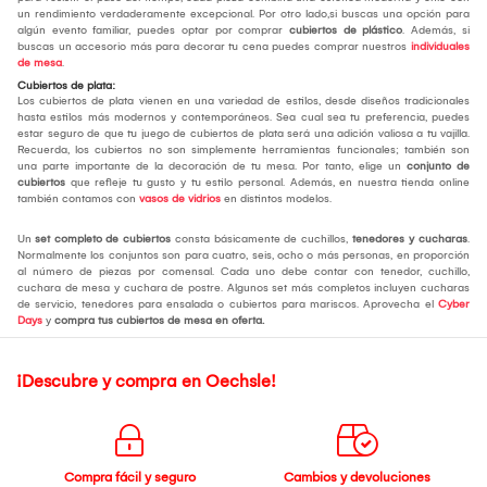
un rendimiento verdaderamente excepcional. Por otro lado,si buscas una opción para
algún evento familiar, puedes optar por comprar
cubiertos de plástico
. Además, si
buscas un accesorio más para decorar tu cena puedes comprar nuestros
individuales
de mesa
.
Cubiertos de plata:
Los cubiertos de plata vienen en una variedad de estilos, desde diseños tradicionales
hasta estilos más modernos y contemporáneos. Sea cual sea tu preferencia, puedes
estar seguro de que tu juego de cubiertos de plata será una adición valiosa a tu vajilla.
Recuerda, los cubiertos no son simplemente herramientas funcionales; también son
una parte importante de la decoración de tu mesa. Por tanto, elige un
conjunto de
cubiertos
que refleje tu gusto y tu estilo personal. Además, en nuestra tienda online
también contamos con
vasos de vidrios
en distintos modelos.
Un
set completo de cubiertos
consta básicamente de cuchillos,
tenedores y cucharas
.
Normalmente los conjuntos son para cuatro, seis, ocho o más personas, en proporción
al número de piezas por comensal. Cada uno debe contar con tenedor, cuchillo,
cuchara de mesa y cuchara de postre. Algunos set más completos incluyen cucharas
de servicio, tenedores para ensalada o cubiertos para mariscos. Aprovecha el
Cyber
Days
y
compra tus cubiertos de mesa
en oferta.
¡Descubre y compra en Oechsle!
Compra fácil y seguro
Cambios y devoluciones