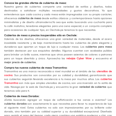
Conoce las grandes ofertas de cubiertos de mesa:
Nuestra gama de cubiertos comparte una variedad de estilos y diseños, todos
destinados a satisfacer múltiples necesidades y gustos decorativos. Ya que
entendemos que cada cocina y cada mesa están impregnadas con su propio carácter,
ofrecemos
cubiertos de mesa
desde estilos clásicos y contemporáneos hasta opciones
minimalistas y de diseño ultramoderno.Ya sea que estés buscando una cucharita para
tu café matutino, tenedores elegantes para una cena especial, o un conjunto completo
para ocasiones de cualquier tipo, en Oechsle.pe tenemos lo que necesitas.
Cubiertos de mesa a precios insuperables sólo en Oechsle:
Además de los diseños, ofrecemos una gran variedad de materiales, desde el acero
inoxidable resistente y de bajo mantenimiento hasta los cubiertos de plata elegante y
duraderos que aportan un toque de lujo a cualquier mesa. Los
cubiertos para mesa
también destacan por sus exquisitos detalles. Algunos cuentan con acabados pulidos
para brindar un brillo suave, mientras que otros poseen asientos de colores o patrones
para un toque divertido y único. Aprovecha las
rebajas Cyber Wow
y encuentra el
mejor
precio de cubiertos.
Compra tus nuevos cubiertos de mesa Tramontina:
Tramontina es una marca reconocida a nivel mundial en el ámbito de los
utensilios de
cocina
. Sus productos son conocidos por su calidad y durabilidad, garantizando que
sus cubiertos seguirán llevando excelencia a tu mesa por muchos años. Los
cubiertos
Tramontina
son más que simples utensilios de cocina, son una inversión en tu estilo de
vida. Navega por la web de Oechsle.pe y encuentra la gran
variedad de cubiertos
que
tenemos sólo para ti.
Cubiertos de mesa Dorados:
¿Estás buscando agregar un toque de sofisticación a tus cenas o eventos? Los
cubiertos dorados
son exactamente lo que necesitas para llevar tu experiencia de lujo
al siguiente nivel. Estos cubiertos no solo son impresionantes por su brillante color
dorado, sino también por su calidad superior y su durabilidad excepcional. Diseñado
para resistir el paso del tiempo, cada pieza combina una estética moderna y chic con