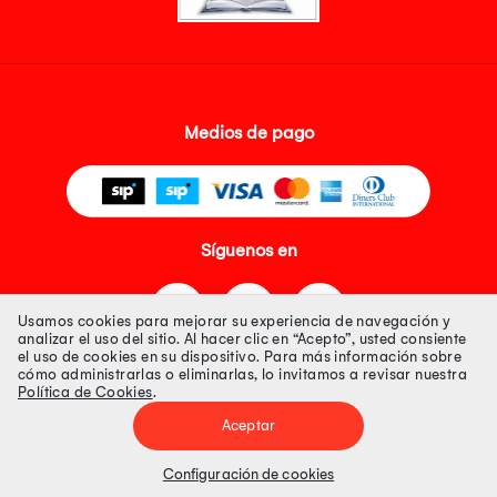
Medios de pago
Síguenos en
Usamos cookies para mejorar su experiencia de navegación y
analizar el uso del sitio. Al hacer clic en “Acepto”, usted consiente
el uso de cookies en su dispositivo. Para más información sobre
cómo administrarlas o eliminarlas, lo invitamos a revisar nuestra
Política de Cookies
.
Tienda 100% Segura
Aceptar
Tiendas Peruanas S.A. R.U.C. Nº 20493020618. Todos los derechos
reservados. Av. Aviación 2405 Piso 3, San Borja
Configuración de cookies
Precios disponibles solo en www.oechsle.pe. Precios online publicados