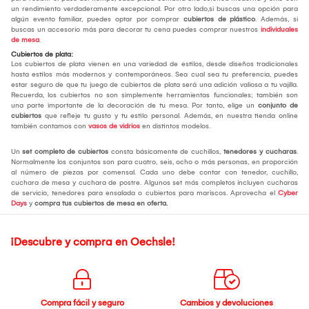
un rendimiento verdaderamente excepcional. Por otro lado,si buscas una opción para
algún evento familiar, puedes optar por comprar
cubiertos de plástico
. Además, si
buscas un accesorio más para decorar tu cena puedes comprar nuestros
individuales
de mesa
.
Cubiertos de plata:
Los cubiertos de plata vienen en una variedad de estilos, desde diseños tradicionales
hasta estilos más modernos y contemporáneos. Sea cual sea tu preferencia, puedes
estar seguro de que tu juego de cubiertos de plata será una adición valiosa a tu vajilla.
Recuerda, los cubiertos no son simplemente herramientas funcionales; también son
una parte importante de la decoración de tu mesa. Por tanto, elige un
conjunto de
cubiertos
que refleje tu gusto y tu estilo personal. Además, en nuestra tienda online
también contamos con
vasos de vidrios
en distintos modelos.
Un
set completo de cubiertos
consta básicamente de cuchillos,
tenedores y cucharas
.
Normalmente los conjuntos son para cuatro, seis, ocho o más personas, en proporción
al número de piezas por comensal. Cada uno debe contar con tenedor, cuchillo,
cuchara de mesa y cuchara de postre. Algunos set más completos incluyen cucharas
de servicio, tenedores para ensalada o cubiertos para mariscos. Aprovecha el
Cyber
Days
y
compra tus cubiertos de mesa
en oferta.
¡Descubre y compra en Oechsle!
Compra fácil y seguro
Cambios y devoluciones