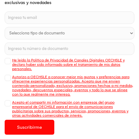
exclusivas y novedades
He leído la Política de Privacidad de Canales Digitales OECHSLE y
declaro haber sido informado sobre el tratamiento de mis datos
personales.
Autorizo a OECHSLE a conocer mejor mis gustos y preferencias para
ofrecerme experiencias personalizadas. Acepto que me envien
contenido personalizado, exclusivo, promociones hechas a mi medida,
novedades, descuentos especiales, eventos y todo lo que se alinee
con lo que realmente me interesa.
Acepto el compartir mi información con empresas del grupo
empresarial de OECHSLE para el envío de comunicaciones
publicitarias sobre sus productos, servicios, promociones, eventos y
otras actividades comerciales de interés.
Suscribirme