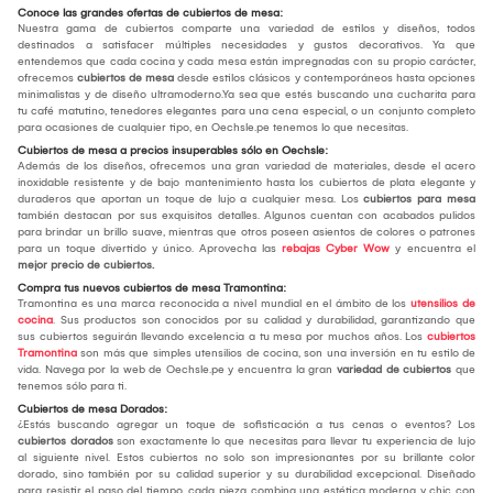
Conoce las grandes ofertas de cubiertos de mesa:
Nuestra gama de cubiertos comparte una variedad de estilos y diseños, todos
destinados a satisfacer múltiples necesidades y gustos decorativos. Ya que
entendemos que cada cocina y cada mesa están impregnadas con su propio carácter,
ofrecemos
cubiertos de mesa
desde estilos clásicos y contemporáneos hasta opciones
minimalistas y de diseño ultramoderno.Ya sea que estés buscando una cucharita para
tu café matutino, tenedores elegantes para una cena especial, o un conjunto completo
para ocasiones de cualquier tipo, en Oechsle.pe tenemos lo que necesitas.
Cubiertos de mesa a precios insuperables sólo en Oechsle:
Además de los diseños, ofrecemos una gran variedad de materiales, desde el acero
inoxidable resistente y de bajo mantenimiento hasta los cubiertos de plata elegante y
duraderos que aportan un toque de lujo a cualquier mesa. Los
cubiertos para mesa
también destacan por sus exquisitos detalles. Algunos cuentan con acabados pulidos
para brindar un brillo suave, mientras que otros poseen asientos de colores o patrones
para un toque divertido y único. Aprovecha las
rebajas Cyber Wow
y encuentra el
mejor
precio de cubiertos.
Compra tus nuevos cubiertos de mesa Tramontina:
Tramontina es una marca reconocida a nivel mundial en el ámbito de los
utensilios de
cocina
. Sus productos son conocidos por su calidad y durabilidad, garantizando que
sus cubiertos seguirán llevando excelencia a tu mesa por muchos años. Los
cubiertos
Tramontina
son más que simples utensilios de cocina, son una inversión en tu estilo de
vida. Navega por la web de Oechsle.pe y encuentra la gran
variedad de cubiertos
que
tenemos sólo para ti.
Cubiertos de mesa Dorados:
¿Estás buscando agregar un toque de sofisticación a tus cenas o eventos? Los
cubiertos dorados
son exactamente lo que necesitas para llevar tu experiencia de lujo
al siguiente nivel. Estos cubiertos no solo son impresionantes por su brillante color
dorado, sino también por su calidad superior y su durabilidad excepcional. Diseñado
para resistir el paso del tiempo, cada pieza combina una estética moderna y chic con