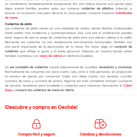
un rendimiento verdaderamente excepcional. Por otro lado,si buscas una opción para
algún evento familiar, puedes optar por comprar
cubiertos de plástico
. Además, si
buscas un accesorio más para decorar tu cena puedes comprar nuestros
individuales
de mesa
.
Cubiertos de plata:
Los cubiertos de plata vienen en una variedad de estilos, desde diseños tradicionales
hasta estilos más modernos y contemporáneos. Sea cual sea tu preferencia, puedes
estar seguro de que tu juego de cubiertos de plata será una adición valiosa a tu vajilla.
Recuerda, los cubiertos no son simplemente herramientas funcionales; también son
una parte importante de la decoración de tu mesa. Por tanto, elige un
conjunto de
cubiertos
que refleje tu gusto y tu estilo personal. Además, en nuestra tienda online
también contamos con
vasos de vidrios
en distintos modelos.
Un
set completo de cubiertos
consta básicamente de cuchillos,
tenedores y cucharas
.
Normalmente los conjuntos son para cuatro, seis, ocho o más personas, en proporción
al número de piezas por comensal. Cada uno debe contar con tenedor, cuchillo,
cuchara de mesa y cuchara de postre. Algunos set más completos incluyen cucharas
de servicio, tenedores para ensalada o cubiertos para mariscos. Aprovecha el
Cyber
Days
y
compra tus cubiertos de mesa
en oferta.
¡Descubre y compra en Oechsle!
Compra fácil y seguro
Cambios y devoluciones