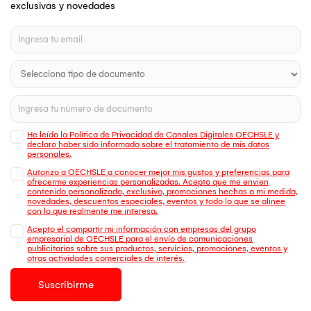
exclusivas y novedades
He leído la Política de Privacidad de Canales Digitales OECHSLE y
declaro haber sido informado sobre el tratamiento de mis datos
personales.
Autorizo a OECHSLE a conocer mejor mis gustos y preferencias para
ofrecerme experiencias personalizadas. Acepto que me envien
contenido personalizado, exclusivo, promociones hechas a mi medida,
novedades, descuentos especiales, eventos y todo lo que se alinee
con lo que realmente me interesa.
Acepto el compartir mi información con empresas del grupo
empresarial de OECHSLE para el envío de comunicaciones
publicitarias sobre sus productos, servicios, promociones, eventos y
otras actividades comerciales de interés.
Suscribirme