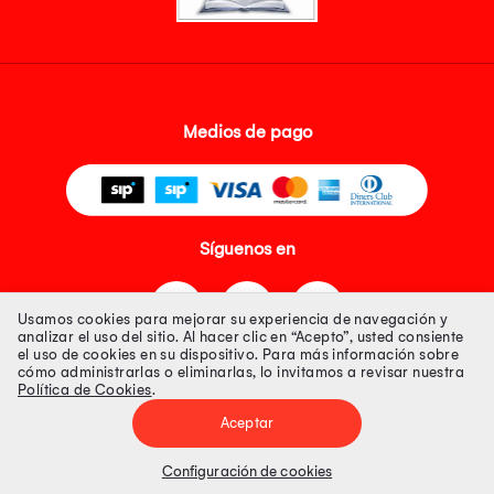
Medios de pago
Síguenos en
Usamos cookies para mejorar su experiencia de navegación y
analizar el uso del sitio. Al hacer clic en “Acepto”, usted consiente
el uso de cookies en su dispositivo. Para más información sobre
cómo administrarlas o eliminarlas, lo invitamos a revisar nuestra
Política de Cookies
.
Tienda 100% Segura
Aceptar
Tiendas Peruanas S.A. R.U.C. Nº 20493020618. Todos los derechos
reservados. Av. Aviación 2405 Piso 3, San Borja
Configuración de cookies
Precios disponibles solo en www.oechsle.pe. Precios online publicados