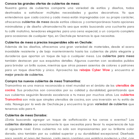
Conoce las grandes ofertas de cubiertos de mesa:
Nuestra gama de cubiertos comparte una variedad de estilos y diseños, todos
destinados a satisfacer múltiples necesidades y gustos decorativos. Ya que
entendemos que cada cocina y cada mesa están impregnadas con su propio carácter,
ofrecemos
cubiertos de mesa
desde estilos clásicos y contemporáneos hasta opciones
minimalistas y de diseño ultramoderno.Ya sea que estés buscando una cucharita para
tu café matutino, tenedores elegantes para una cena especial, o un conjunto completo
para ocasiones de cualquier tipo, en Oechsle.pe tenemos lo que necesitas.
Cubiertos de mesa a precios insuperables sólo en Oechsle:
Además de los diseños, ofrecemos una gran variedad de materiales, desde el acero
inoxidable resistente y de bajo mantenimiento hasta los cubiertos de plata elegante y
duraderos que aportan un toque de lujo a cualquier mesa. Los
cubiertos para mesa
también destacan por sus exquisitos detalles. Algunos cuentan con acabados pulidos
para brindar un brillo suave, mientras que otros poseen asientos de colores o patrones
para un toque divertido y único. Aprovecha las
rebajas Cyber Wow
y encuentra el
mejor
precio de cubiertos.
Compra tus nuevos cubiertos de mesa Tramontina:
Tramontina es una marca reconocida a nivel mundial en el ámbito de los
utensilios de
cocina
. Sus productos son conocidos por su calidad y durabilidad, garantizando que
sus cubiertos seguirán llevando excelencia a tu mesa por muchos años. Los
cubiertos
Tramontina
son más que simples utensilios de cocina, son una inversión en tu estilo de
vida. Navega por la web de Oechsle.pe y encuentra la gran
variedad de cubiertos
que
tenemos sólo para ti.
Cubiertos de mesa Dorados:
¿Estás buscando agregar un toque de sofisticación a tus cenas o eventos? Los
cubiertos dorados
son exactamente lo que necesitas para llevar tu experiencia de lujo
al siguiente nivel. Estos cubiertos no solo son impresionantes por su brillante color
dorado, sino también por su calidad superior y su durabilidad excepcional. Diseñado
para resistir el paso del tiempo, cada pieza combina una estética moderna y chic con