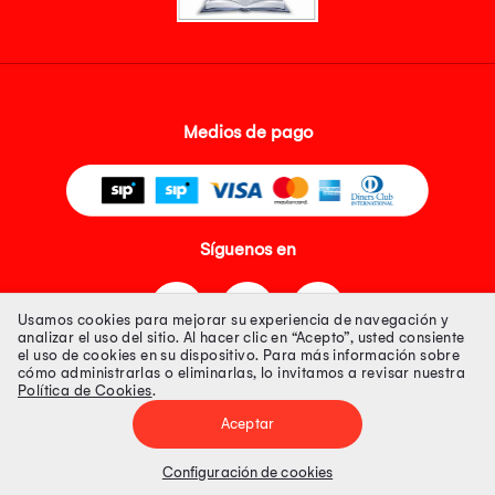
Medios de pago
Síguenos en
Usamos cookies para mejorar su experiencia de navegación y
analizar el uso del sitio. Al hacer clic en “Acepto”, usted consiente
el uso de cookies en su dispositivo. Para más información sobre
cómo administrarlas o eliminarlas, lo invitamos a revisar nuestra
Política de Cookies
.
Tienda 100% Segura
Aceptar
Tiendas Peruanas S.A. R.U.C. Nº 20493020618. Todos los derechos
reservados. Av. Aviación 2405 Piso 3, San Borja
Configuración de cookies
Precios disponibles solo en www.oechsle.pe. Precios online publicados