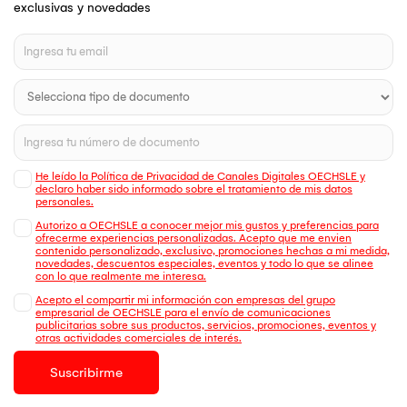
exclusivas y novedades
He leído la Política de Privacidad de Canales Digitales OECHSLE y
declaro haber sido informado sobre el tratamiento de mis datos
personales.
Autorizo a OECHSLE a conocer mejor mis gustos y preferencias para
ofrecerme experiencias personalizadas. Acepto que me envien
contenido personalizado, exclusivo, promociones hechas a mi medida,
novedades, descuentos especiales, eventos y todo lo que se alinee
con lo que realmente me interesa.
Acepto el compartir mi información con empresas del grupo
empresarial de OECHSLE para el envío de comunicaciones
publicitarias sobre sus productos, servicios, promociones, eventos y
otras actividades comerciales de interés.
Suscribirme