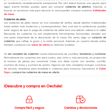
un rendimiento verdaderamente excepcional. Por otro lado,si buscas una opción para
algún evento familiar, puedes optar por comprar
cubiertos de plástico
. Además, si
buscas un accesorio más para decorar tu cena puedes comprar nuestros
individuales
de mesa
.
Cubiertos de plata:
Los cubiertos de plata vienen en una variedad de estilos, desde diseños tradicionales
hasta estilos más modernos y contemporáneos. Sea cual sea tu preferencia, puedes
estar seguro de que tu juego de cubiertos de plata será una adición valiosa a tu vajilla.
Recuerda, los cubiertos no son simplemente herramientas funcionales; también son
una parte importante de la decoración de tu mesa. Por tanto, elige un
conjunto de
cubiertos
que refleje tu gusto y tu estilo personal. Además, en nuestra tienda online
también contamos con
vasos de vidrios
en distintos modelos.
Un
set completo de cubiertos
consta básicamente de cuchillos,
tenedores y cucharas
.
Normalmente los conjuntos son para cuatro, seis, ocho o más personas, en proporción
al número de piezas por comensal. Cada uno debe contar con tenedor, cuchillo,
cuchara de mesa y cuchara de postre. Algunos set más completos incluyen cucharas
de servicio, tenedores para ensalada o cubiertos para mariscos. Aprovecha el
Cyber
Days
y
compra tus cubiertos de mesa
en oferta.
¡Descubre y compra en Oechsle!
Compra fácil y seguro
Cambios y devoluciones