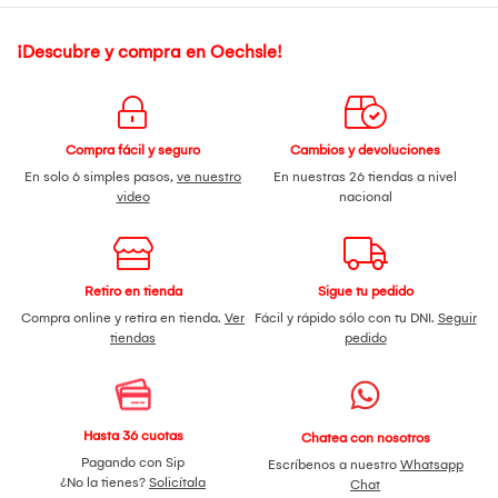
¡Descubre y compra en Oechsle!
Compra fácil y seguro
Cambios y devoluciones
En solo 6 simples pasos,
ve nuestro
En nuestras 26 tiendas a nivel
video
nacional
Retiro en tienda
Sigue tu pedido
Compra online y retira en tienda.
Ver
Fácil y rápido sólo con tu DNI.
Seguir
tiendas
pedido
Hasta 36 cuotas
Chatea con nosotros
Pagando con Sip
Escríbenos a nuestro
Whatsapp
¿No la tienes?
Solicítala
Chat