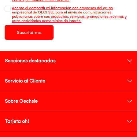
Acepto el compartir mi información con empresas del grupo
empresarial de OECHSLE para el envío de comunicaciones
publicitarias sobre sus productos, servicios, promociones, eventos y
otras actividades comerciales de interés.
Suscribirme
Secciones destacadas
Servicio al Cliente
Sobre Oechsle
Tarjeta oh!