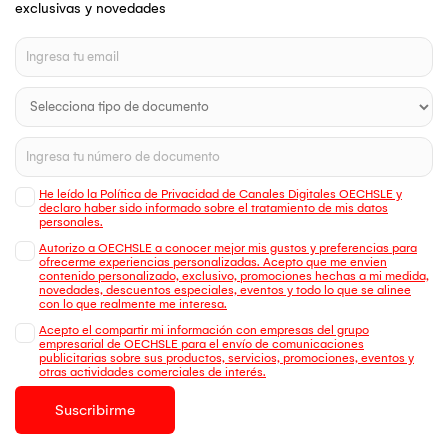
exclusivas y novedades
He leído la Política de Privacidad de Canales Digitales OECHSLE y
declaro haber sido informado sobre el tratamiento de mis datos
personales.
Autorizo a OECHSLE a conocer mejor mis gustos y preferencias para
ofrecerme experiencias personalizadas. Acepto que me envien
contenido personalizado, exclusivo, promociones hechas a mi medida,
novedades, descuentos especiales, eventos y todo lo que se alinee
con lo que realmente me interesa.
Acepto el compartir mi información con empresas del grupo
empresarial de OECHSLE para el envío de comunicaciones
publicitarias sobre sus productos, servicios, promociones, eventos y
otras actividades comerciales de interés.
Suscribirme