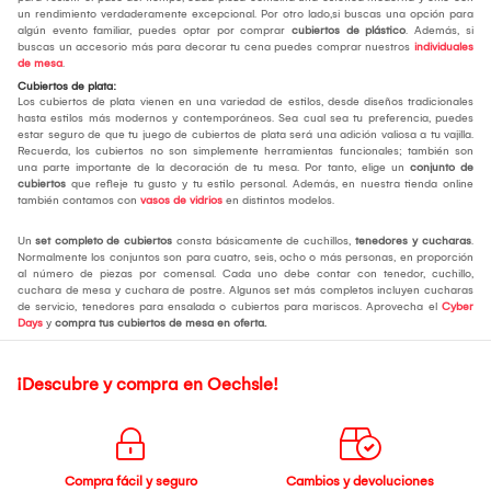
un rendimiento verdaderamente excepcional. Por otro lado,si buscas una opción para
algún evento familiar, puedes optar por comprar
cubiertos de plástico
. Además, si
buscas un accesorio más para decorar tu cena puedes comprar nuestros
individuales
de mesa
.
Cubiertos de plata:
Los cubiertos de plata vienen en una variedad de estilos, desde diseños tradicionales
hasta estilos más modernos y contemporáneos. Sea cual sea tu preferencia, puedes
estar seguro de que tu juego de cubiertos de plata será una adición valiosa a tu vajilla.
Recuerda, los cubiertos no son simplemente herramientas funcionales; también son
una parte importante de la decoración de tu mesa. Por tanto, elige un
conjunto de
cubiertos
que refleje tu gusto y tu estilo personal. Además, en nuestra tienda online
también contamos con
vasos de vidrios
en distintos modelos.
Un
set completo de cubiertos
consta básicamente de cuchillos,
tenedores y cucharas
.
Normalmente los conjuntos son para cuatro, seis, ocho o más personas, en proporción
al número de piezas por comensal. Cada uno debe contar con tenedor, cuchillo,
cuchara de mesa y cuchara de postre. Algunos set más completos incluyen cucharas
de servicio, tenedores para ensalada o cubiertos para mariscos. Aprovecha el
Cyber
Days
y
compra tus cubiertos de mesa
en oferta.
¡Descubre y compra en Oechsle!
Compra fácil y seguro
Cambios y devoluciones