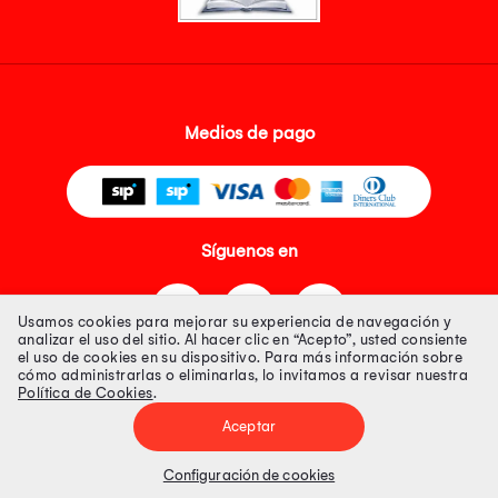
Medios de pago
Síguenos en
Usamos cookies para mejorar su experiencia de navegación y
analizar el uso del sitio. Al hacer clic en “Acepto”, usted consiente
el uso de cookies en su dispositivo. Para más información sobre
cómo administrarlas o eliminarlas, lo invitamos a revisar nuestra
Política de Cookies
.
Tienda 100% Segura
Aceptar
Tiendas Peruanas S.A. R.U.C. Nº 20493020618. Todos los derechos
reservados. Av. Aviación 2405 Piso 3, San Borja
Configuración de cookies
Precios disponibles solo en www.oechsle.pe. Precios online publicados