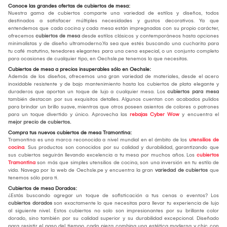
Conoce las grandes ofertas de cubiertos de mesa:
Nuestra gama de cubiertos comparte una variedad de estilos y diseños, todos
destinados a satisfacer múltiples necesidades y gustos decorativos. Ya que
entendemos que cada cocina y cada mesa están impregnadas con su propio carácter,
ofrecemos
cubiertos de mesa
desde estilos clásicos y contemporáneos hasta opciones
minimalistas y de diseño ultramoderno.Ya sea que estés buscando una cucharita para
tu café matutino, tenedores elegantes para una cena especial, o un conjunto completo
para ocasiones de cualquier tipo, en Oechsle.pe tenemos lo que necesitas.
Cubiertos de mesa a precios insuperables sólo en Oechsle:
Además de los diseños, ofrecemos una gran variedad de materiales, desde el acero
inoxidable resistente y de bajo mantenimiento hasta los cubiertos de plata elegante y
duraderos que aportan un toque de lujo a cualquier mesa. Los
cubiertos para mesa
también destacan por sus exquisitos detalles. Algunos cuentan con acabados pulidos
para brindar un brillo suave, mientras que otros poseen asientos de colores o patrones
para un toque divertido y único. Aprovecha las
rebajas Cyber Wow
y encuentra el
mejor
precio de cubiertos.
Compra tus nuevos cubiertos de mesa Tramontina:
Tramontina es una marca reconocida a nivel mundial en el ámbito de los
utensilios de
cocina
. Sus productos son conocidos por su calidad y durabilidad, garantizando que
sus cubiertos seguirán llevando excelencia a tu mesa por muchos años. Los
cubiertos
Tramontina
son más que simples utensilios de cocina, son una inversión en tu estilo de
vida. Navega por la web de Oechsle.pe y encuentra la gran
variedad de cubiertos
que
tenemos sólo para ti.
Cubiertos de mesa Dorados:
¿Estás buscando agregar un toque de sofisticación a tus cenas o eventos? Los
cubiertos dorados
son exactamente lo que necesitas para llevar tu experiencia de lujo
al siguiente nivel. Estos cubiertos no solo son impresionantes por su brillante color
dorado, sino también por su calidad superior y su durabilidad excepcional. Diseñado
para resistir el paso del tiempo, cada pieza combina una estética moderna y chic con