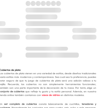
Cubiertos de plata:
Los cubiertos de plata vienen en una variedad de estilos, desde diseños tradicionales
hasta estilos más modernos y contemporáneos. Sea cual sea tu preferencia, puedes
estar seguro de que tu juego de cubiertos de plata será una adición valiosa a tu
vajilla. Recuerda, los cubiertos no son simplemente herramientas funcionales;
también son una parte importante de la decoración de tu mesa. Por tanto, elige un
conjunto de cubiertos
que refleje tu gusto y tu estilo personal. Además, en nuestra
tienda online también contamos con
vasos de vidrios
en distintos modelos.
Un
set completo de cubiertos
consta básicamente de cuchillos,
tenedores y
cucharas
. Normalmente los conjuntos son para cuatro, seis, ocho o más personas,