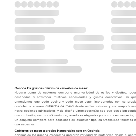
Conoce las grandes ofertas de cubiertos de mesa:
Nuestra gama de cubiertos comparte una variedad de estilos y diseños, todo
destinados a satisfacer múltiples necesidades y gustos decorativos. Ya qu
entendemos que cada cocina y cada mesa están impregnadas con su propi
carácter, ofrecemos
cubiertos de mesa
desde estilos clásicos y contemporáneo
hasta opciones minimalistas y de diseño ultramoderno.Ya sea que estés buscand
una cucharita para tu café matutino, tenedores elegantes para una cena especial, 
un conjunto completo para ocasiones de cualquier tipo, en Oechsle.pe tenemos l
que necesitas.
Cubiertos de mesa a precios insuperables sólo en Oechsle:
Además de los diseños, ofrecemos una gran variedad de materiales, desde el acer