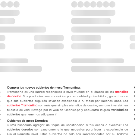
Compra tus nuevos cubiertos de mesa Tramontina:
s
Tramontina es una marca reconocida a nivel mundial en el ámbito de los
utensilios
e
de cocina
. Sus productos son conocidos por su calidad y durabilidad, garantizando
o
que sus cubiertos seguirán llevando excelencia a tu mesa por muchos años. Los
s
cubiertos Tramontina
son más que simples utensilios de cocina, son una inversión en
o
tu estilo de vida. Navega por la web de Oechsle.pe y encuentra la gran
variedad de
o
cubiertos
que tenemos sólo para ti.
o
Cubiertos de mesa Dorados:
¿Estás buscando agregar un toque de sofisticación a tus cenas o eventos? Los
cubiertos dorados
son exactamente lo que necesitas para llevar tu experiencia de
o
lujo al siguiente nivel. Estos cubiertos no solo son impresionantes por su brillante