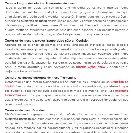
Conoce las grandes ofertas de cubiertos de mesa:
Nuestra gama de cubiertos comparte una variedad de estilos y diseños, todos
destinados a satisfacer múltiples necesidades y gustos decorativos. Ya que
entendemos que cada cocina y cada mesa están impregnadas con su propio carácter,
ofrecemos
cubiertos de mesa
desde estilos clásicos y contemporáneos hasta opciones
minimalistas y de diseño ultramoderno.Ya sea que estés buscando una cucharita para
tu café matutino, tenedores elegantes para una cena especial, o un conjunto completo
para ocasiones de cualquier tipo, en Oechsle.pe tenemos lo que necesitas.
Cubiertos de mesa a precios insuperables sólo en Oechsle:
Además de los diseños, ofrecemos una gran variedad de materiales, desde el acero
inoxidable resistente y de bajo mantenimiento hasta los cubiertos de plata elegante y
duraderos que aportan un toque de lujo a cualquier mesa. Los
cubiertos para mesa
también destacan por sus exquisitos detalles. Algunos cuentan con acabados pulidos
para brindar un brillo suave, mientras que otros poseen asientos de colores o patrones
para un toque divertido y único. Aprovecha las
rebajas Cyber Wow
y encuentra el
mejor
precio de cubiertos.
Compra tus nuevos cubiertos de mesa Tramontina:
Tramontina es una marca reconocida a nivel mundial en el ámbito de los
utensilios de
cocina
. Sus productos son conocidos por su calidad y durabilidad, garantizando que
sus cubiertos seguirán llevando excelencia a tu mesa por muchos años. Los
cubiertos
Tramontina
son más que simples utensilios de cocina, son una inversión en tu estilo de
vida. Navega por la web de Oechsle.pe y encuentra la gran
variedad de cubiertos
que
tenemos sólo para ti.
Cubiertos de mesa Dorados:
¿Estás buscando agregar un toque de sofisticación a tus cenas o eventos? Los
cubiertos dorados
son exactamente lo que necesitas para llevar tu experiencia de lujo
al siguiente nivel. Estos cubiertos no solo son impresionantes por su brillante color
dorado, sino también por su calidad superior y su durabilidad excepcional. Diseñado
para resistir el paso del tiempo, cada pieza combina una estética moderna y chic con