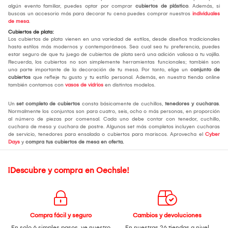
algún evento familiar, puedes optar por comprar
cubiertos de plástico
. Además, si
buscas un accesorio más para decorar tu cena puedes comprar nuestros
individuales
de mesa
.
Cubiertos de plata:
Los cubiertos de plata vienen en una variedad de estilos, desde diseños tradicionales
hasta estilos más modernos y contemporáneos. Sea cual sea tu preferencia, puedes
estar seguro de que tu juego de cubiertos de plata será una adición valiosa a tu vajilla.
Recuerda, los cubiertos no son simplemente herramientas funcionales; también son
una parte importante de la decoración de tu mesa. Por tanto, elige un
conjunto de
cubiertos
que refleje tu gusto y tu estilo personal. Además, en nuestra tienda online
también contamos con
vasos de vidrios
en distintos modelos.
Un
set completo de cubiertos
consta básicamente de cuchillos,
tenedores y cucharas
.
Normalmente los conjuntos son para cuatro, seis, ocho o más personas, en proporción
al número de piezas por comensal. Cada uno debe contar con tenedor, cuchillo,
cuchara de mesa y cuchara de postre. Algunos set más completos incluyen cucharas
de servicio, tenedores para ensalada o cubiertos para mariscos. Aprovecha el
Cyber
Days
y
compra tus cubiertos de mesa
en oferta.
¡Descubre y compra en Oechsle!
Compra fácil y seguro
Cambios y devoluciones
En solo 6 simples pasos,
ve nuestro
En nuestras 26 tiendas a nivel