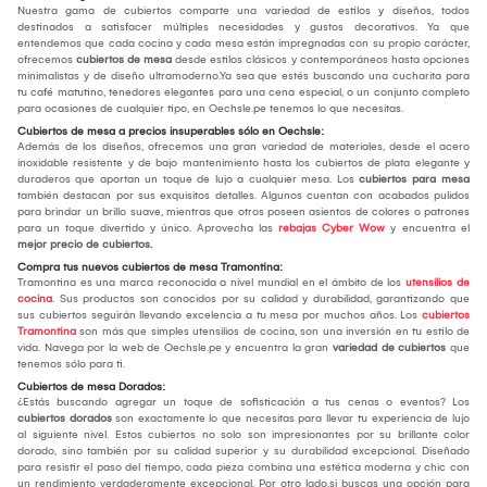
Nuestra gama de cubiertos comparte una variedad de estilos y diseños, todos
destinados a satisfacer múltiples necesidades y gustos decorativos. Ya que
entendemos que cada cocina y cada mesa están impregnadas con su propio carácter,
ofrecemos
cubiertos de mesa
desde estilos clásicos y contemporáneos hasta opciones
minimalistas y de diseño ultramoderno.Ya sea que estés buscando una cucharita para
tu café matutino, tenedores elegantes para una cena especial, o un conjunto completo
para ocasiones de cualquier tipo, en Oechsle.pe tenemos lo que necesitas.
Cubiertos de mesa a precios insuperables sólo en Oechsle:
Además de los diseños, ofrecemos una gran variedad de materiales, desde el acero
inoxidable resistente y de bajo mantenimiento hasta los cubiertos de plata elegante y
duraderos que aportan un toque de lujo a cualquier mesa. Los
cubiertos para mesa
también destacan por sus exquisitos detalles. Algunos cuentan con acabados pulidos
para brindar un brillo suave, mientras que otros poseen asientos de colores o patrones
para un toque divertido y único. Aprovecha las
rebajas Cyber Wow
y encuentra el
mejor
precio de cubiertos.
Compra tus nuevos cubiertos de mesa Tramontina:
Tramontina es una marca reconocida a nivel mundial en el ámbito de los
utensilios de
cocina
. Sus productos son conocidos por su calidad y durabilidad, garantizando que
sus cubiertos seguirán llevando excelencia a tu mesa por muchos años. Los
cubiertos
Tramontina
son más que simples utensilios de cocina, son una inversión en tu estilo de
vida. Navega por la web de Oechsle.pe y encuentra la gran
variedad de cubiertos
que
tenemos sólo para ti.
Cubiertos de mesa Dorados:
¿Estás buscando agregar un toque de sofisticación a tus cenas o eventos? Los
cubiertos dorados
son exactamente lo que necesitas para llevar tu experiencia de lujo
al siguiente nivel. Estos cubiertos no solo son impresionantes por su brillante color
dorado, sino también por su calidad superior y su durabilidad excepcional. Diseñado
para resistir el paso del tiempo, cada pieza combina una estética moderna y chic con
un rendimiento verdaderamente excepcional. Por otro lado,si buscas una opción para