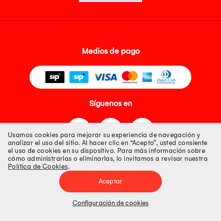
Medios de pago
Síguenos en
Usamos cookies para mejorar su experiencia de navegación y
analizar el uso del sitio. Al hacer clic en “Acepto”, usted consiente
el uso de cookies en su dispositivo. Para más información sobre
cómo administrarlas o eliminarlas, lo invitamos a revisar nuestra
Política de Cookies
.
Tienda 100% Segura
Aceptar
Tiendas Peruanas S.A. R.U.C. Nº 20493020618. Todos los derechos
reservados. Av. Aviación 2405 Piso 3, San Borja
Configuración de cookies
Precios disponibles solo en www.oechsle.pe. Precios online publicados
pueden incluir descuento adicional. Precios sujetos a variaciones sin
previo aviso. Productos sujetos a disponibilidad de stock