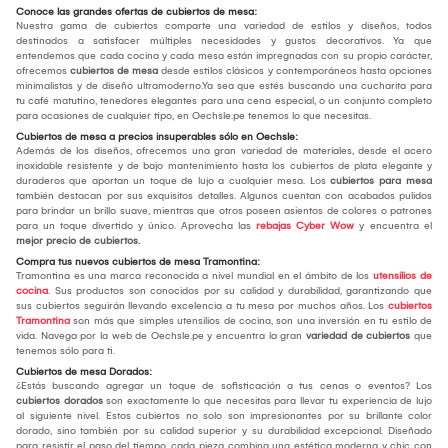
Conoce las grandes ofertas de cubiertos de mesa:
Nuestra gama de cubiertos comparte una variedad de estilos y diseños, todos
destinados a satisfacer múltiples necesidades y gustos decorativos. Ya que
entendemos que cada cocina y cada mesa están impregnadas con su propio carácter,
ofrecemos
cubiertos de mesa
desde estilos clásicos y contemporáneos hasta opciones
minimalistas y de diseño ultramoderno.Ya sea que estés buscando una cucharita para
tu café matutino, tenedores elegantes para una cena especial, o un conjunto completo
para ocasiones de cualquier tipo, en Oechsle.pe tenemos lo que necesitas.
Cubiertos de mesa a precios insuperables sólo en Oechsle:
Además de los diseños, ofrecemos una gran variedad de materiales, desde el acero
inoxidable resistente y de bajo mantenimiento hasta los cubiertos de plata elegante y
duraderos que aportan un toque de lujo a cualquier mesa. Los
cubiertos para mesa
también destacan por sus exquisitos detalles. Algunos cuentan con acabados pulidos
para brindar un brillo suave, mientras que otros poseen asientos de colores o patrones
para un toque divertido y único. Aprovecha las
rebajas Cyber Wow
y encuentra el
mejor
precio de cubiertos.
Compra tus nuevos cubiertos de mesa Tramontina:
Tramontina es una marca reconocida a nivel mundial en el ámbito de los
utensilios de
cocina
. Sus productos son conocidos por su calidad y durabilidad, garantizando que
sus cubiertos seguirán llevando excelencia a tu mesa por muchos años. Los
cubiertos
Tramontina
son más que simples utensilios de cocina, son una inversión en tu estilo de
vida. Navega por la web de Oechsle.pe y encuentra la gran
variedad de cubiertos
que
tenemos sólo para ti.
Cubiertos de mesa Dorados:
¿Estás buscando agregar un toque de sofisticación a tus cenas o eventos? Los
cubiertos dorados
son exactamente lo que necesitas para llevar tu experiencia de lujo
al siguiente nivel. Estos cubiertos no solo son impresionantes por su brillante color
dorado, sino también por su calidad superior y su durabilidad excepcional. Diseñado
para resistir el paso del tiempo, cada pieza combina una estética moderna y chic con