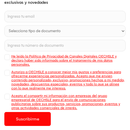
exclusivas y novedades
He leído la Política de Privacidad de Canales Digitales OECHSLE y
declaro haber sido informado sobre el tratamiento de mis datos
personales.
Autorizo a OECHSLE a conocer mejor mis gustos y preferencias para
ofrecerme experiencias personalizadas. Acepto que me envien
contenido personalizado, exclusivo, promociones hechas a mi medida,
novedades, descuentos especiales, eventos y todo lo que se alinee
con lo que realmente me interesa.
Acepto el compartir mi información con empresas del grupo
empresarial de OECHSLE para el envío de comunicaciones
publicitarias sobre sus productos, servicios, promociones, eventos y
otras actividades comerciales de interés.
Suscribirme