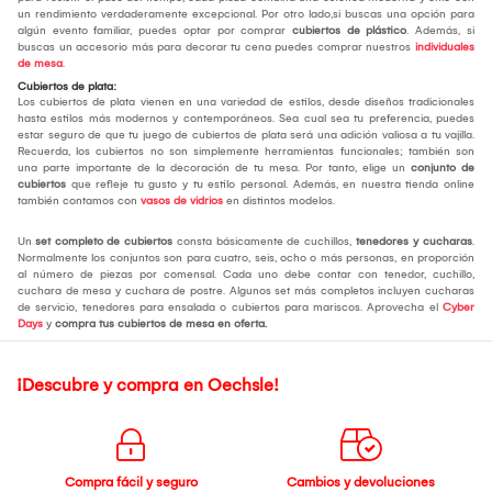
un rendimiento verdaderamente excepcional. Por otro lado,si buscas una opción para
algún evento familiar, puedes optar por comprar
cubiertos de plástico
. Además, si
buscas un accesorio más para decorar tu cena puedes comprar nuestros
individuales
de mesa
.
Cubiertos de plata:
Los cubiertos de plata vienen en una variedad de estilos, desde diseños tradicionales
hasta estilos más modernos y contemporáneos. Sea cual sea tu preferencia, puedes
estar seguro de que tu juego de cubiertos de plata será una adición valiosa a tu vajilla.
Recuerda, los cubiertos no son simplemente herramientas funcionales; también son
una parte importante de la decoración de tu mesa. Por tanto, elige un
conjunto de
cubiertos
que refleje tu gusto y tu estilo personal. Además, en nuestra tienda online
también contamos con
vasos de vidrios
en distintos modelos.
Un
set completo de cubiertos
consta básicamente de cuchillos,
tenedores y cucharas
.
Normalmente los conjuntos son para cuatro, seis, ocho o más personas, en proporción
al número de piezas por comensal. Cada uno debe contar con tenedor, cuchillo,
cuchara de mesa y cuchara de postre. Algunos set más completos incluyen cucharas
de servicio, tenedores para ensalada o cubiertos para mariscos. Aprovecha el
Cyber
Days
y
compra tus cubiertos de mesa
en oferta.
¡Descubre y compra en Oechsle!
Compra fácil y seguro
Cambios y devoluciones