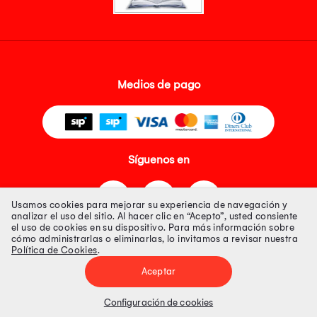
Medios de pago
Síguenos en
Usamos cookies para mejorar su experiencia de navegación y
analizar el uso del sitio. Al hacer clic en “Acepto”, usted consiente
el uso de cookies en su dispositivo. Para más información sobre
cómo administrarlas o eliminarlas, lo invitamos a revisar nuestra
Política de Cookies
.
Tienda 100% Segura
Aceptar
Tiendas Peruanas S.A. R.U.C. Nº 20493020618. Todos los derechos
reservados. Av. Aviación 2405 Piso 3, San Borja
Configuración de cookies
Precios disponibles solo en www.oechsle.pe. Precios online publicados