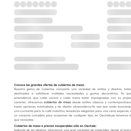
Conoce las grandes ofertas de cubiertos de mesa:
Nuestra gama de cubiertos comparte una variedad de estilos y diseños, todo
destinados a satisfacer múltiples necesidades y gustos decorativos. Ya qu
entendemos que cada cocina y cada mesa están impregnadas con su propi
carácter, ofrecemos
cubiertos de mesa
desde estilos clásicos y contemporáneo
hasta opciones minimalistas y de diseño ultramoderno.Ya sea que estés buscand
una cucharita para tu café matutino, tenedores elegantes para una cena especial, 
un conjunto completo para ocasiones de cualquier tipo, en Oechsle.pe tenemos l
que necesitas.
Cubiertos de mesa a precios insuperables sólo en Oechsle:
Además de los diseños, ofrecemos una gran variedad de materiales, desde el acer