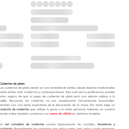
Cubiertos de plata:
Los cubiertos de plata vienen en una variedad de estilos, desde diseños tradicionales
hasta estilos más modernos y contemporáneos. Sea cual sea tu preferencia, puedes
estar seguro de que tu juego de cubiertos de plata será una adición valiosa a tu
vajilla. Recuerda, los cubiertos no son simplemente herramientas funcionales;
también son una parte importante de la decoración de tu mesa. Por tanto, elige un
conjunto de cubiertos
que refleje tu gusto y tu estilo personal. Además, en nuestra
tienda online también contamos con
vasos de vidrios
en distintos modelos.
Un
set completo de cubiertos
consta básicamente de cuchillos,
tenedores y
cucharas
. Normalmente los conjuntos son para cuatro, seis, ocho o más personas,