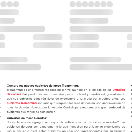
Compra tus nuevos cubiertos de mesa Tramontina:
s
Tramontina es una marca reconocida a nivel mundial en el ámbito de los
utensilios
e
de cocina
. Sus productos son conocidos por su calidad y durabilidad, garantizando
o
que sus cubiertos seguirán llevando excelencia a tu mesa por muchos años. Los
s
cubiertos Tramontina
son más que simples utensilios de cocina, son una inversión en
o
tu estilo de vida. Navega por la web de Oechsle.pe y encuentra la gran
variedad de
o
cubiertos
que tenemos sólo para ti.
o
Cubiertos de mesa Dorados:
¿Estás buscando agregar un toque de sofisticación a tus cenas o eventos? Los
cubiertos dorados
son exactamente lo que necesitas para llevar tu experiencia de
o
lujo al siguiente nivel. Estos cubiertos no solo son impresionantes por su brillante