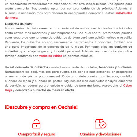
un rendimiento verdaderamente excepcional. Por otro lado,si buscas una opción para
algún evento familiar, puedes optar por comprar
cubiertos de plástico
. Además, si
buscas un accesorio más para decorar tu cena puedes comprar nuestros
individuales
de mesa
.
Cubiertos de plata:
Los cubiertos de plata vienen en una variedad de estilos, desde diseños tradicionales
hasta estilos más modernos y contemporáneos. Sea cual sea tu preferencia, puedes
estar seguro de que tu juego de cubiertos de plata será una adición valiosa a tu vajilla.
Recuerda, los cubiertos no son simplemente herramientas funcionales; también son
una parte importante de la decoración de tu mesa. Por tanto, elige un
conjunto de
cubiertos
que refleje tu gusto y tu estilo personal. Además, en nuestra tienda online
también contamos con
vasos de vidrios
en distintos modelos.
Un
set completo de cubiertos
consta básicamente de cuchillos,
tenedores y cucharas
.
Normalmente los conjuntos son para cuatro, seis, ocho o más personas, en proporción
al número de piezas por comensal. Cada uno debe contar con tenedor, cuchillo,
cuchara de mesa y cuchara de postre. Algunos set más completos incluyen cucharas
de servicio, tenedores para ensalada o cubiertos para mariscos. Aprovecha el
Cyber
Days
y
compra tus cubiertos de mesa
en oferta.
¡Descubre y compra en Oechsle!
Compra fácil y seguro
Cambios y devoluciones