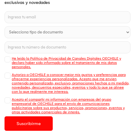
exclusivas y novedades
He leído la Política de Privacidad de Canales Digitales OECHSLE y
declaro haber sido informado sobre el tratamiento de mis datos
personales.
Autorizo a OECHSLE a conocer mejor mis gustos y preferencias para
ofrecerme experiencias personalizadas. Acepto que me envien
contenido personalizado, exclusivo, promociones hechas a mi medida,
novedades, descuentos especiales, eventos y todo lo que se alinee
con lo que realmente me interesa.
Acepto el compartir mi información con empresas del grupo
empresarial de OECHSLE para el envío de comunicaciones
publicitarias sobre sus productos, servicios, promociones, eventos y
otras actividades comerciales de interés.
Suscribirme