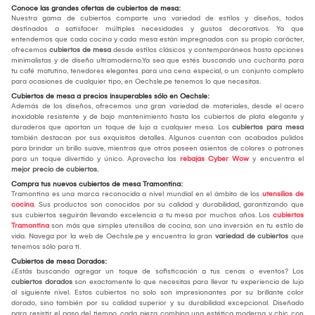
Conoce las grandes ofertas de cubiertos de mesa:
Nuestra gama de cubiertos comparte una variedad de estilos y diseños, todos
destinados a satisfacer múltiples necesidades y gustos decorativos. Ya que
entendemos que cada cocina y cada mesa están impregnadas con su propio carácter,
ofrecemos
cubiertos de mesa
desde estilos clásicos y contemporáneos hasta opciones
minimalistas y de diseño ultramoderno.Ya sea que estés buscando una cucharita para
tu café matutino, tenedores elegantes para una cena especial, o un conjunto completo
para ocasiones de cualquier tipo, en Oechsle.pe tenemos lo que necesitas.
Cubiertos de mesa a precios insuperables sólo en Oechsle:
Además de los diseños, ofrecemos una gran variedad de materiales, desde el acero
inoxidable resistente y de bajo mantenimiento hasta los cubiertos de plata elegante y
duraderos que aportan un toque de lujo a cualquier mesa. Los
cubiertos para mesa
también destacan por sus exquisitos detalles. Algunos cuentan con acabados pulidos
para brindar un brillo suave, mientras que otros poseen asientos de colores o patrones
para un toque divertido y único. Aprovecha las
rebajas Cyber Wow
y encuentra el
mejor
precio de cubiertos.
Compra tus nuevos cubiertos de mesa Tramontina:
Tramontina es una marca reconocida a nivel mundial en el ámbito de los
utensilios de
cocina
. Sus productos son conocidos por su calidad y durabilidad, garantizando que
sus cubiertos seguirán llevando excelencia a tu mesa por muchos años. Los
cubiertos
Tramontina
son más que simples utensilios de cocina, son una inversión en tu estilo de
vida. Navega por la web de Oechsle.pe y encuentra la gran
variedad de cubiertos
que
tenemos sólo para ti.
Cubiertos de mesa Dorados:
¿Estás buscando agregar un toque de sofisticación a tus cenas o eventos? Los
cubiertos dorados
son exactamente lo que necesitas para llevar tu experiencia de lujo
al siguiente nivel. Estos cubiertos no solo son impresionantes por su brillante color
dorado, sino también por su calidad superior y su durabilidad excepcional. Diseñado
para resistir el paso del tiempo, cada pieza combina una estética moderna y chic con