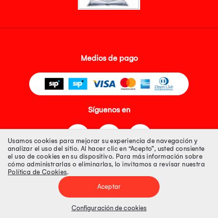
Medios de pago
Síguenos en
Usamos cookies para mejorar su experiencia de navegación y
analizar el uso del sitio. Al hacer clic en “Acepto”, usted consiente
el uso de cookies en su dispositivo. Para más información sobre
cómo administrarlas o eliminarlas, lo invitamos a revisar nuestra
Política de Cookies
.
Tienda 100% Segura
Aceptar
Tiendas Peruanas S.A. R.U.C. Nº 20493020618. Todos los derechos
reservados. Av. Aviación 2405 Piso 3, San Borja
Configuración de cookies
Precios disponibles solo en www.oechsle.pe. Precios online publicados