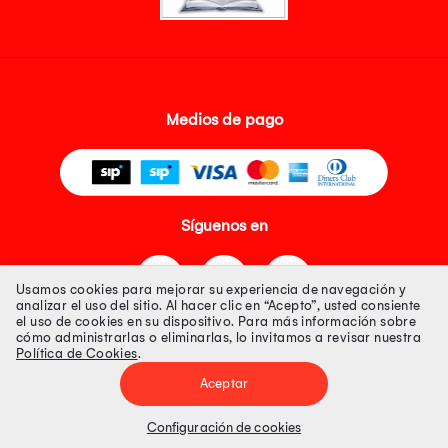
Medios de pago
Síguenos en
Usamos cookies para mejorar su experiencia de navegación y
analizar el uso del sitio. Al hacer clic en “Acepto”, usted consiente
el uso de cookies en su dispositivo. Para más información sobre
cómo administrarlas o eliminarlas, lo invitamos a revisar nuestra
Política de Cookies
.
Tienda 100% Segura
Aceptar
Tiendas Peruanas S.A. R.U.C. Nº 20493020618. Todos los derechos
reservados. Av. Aviación 2405 Piso 3, San Borja
Configuración de cookies
Precios disponibles solo en www.oechsle.pe. Precios online publicados