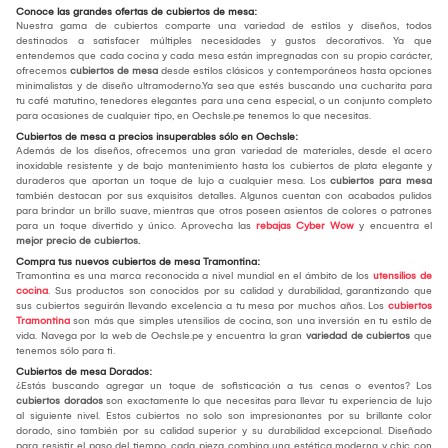
Conoce las grandes ofertas de cubiertos de mesa:
Nuestra gama de cubiertos comparte una variedad de estilos y diseños, todos
destinados a satisfacer múltiples necesidades y gustos decorativos. Ya que
entendemos que cada cocina y cada mesa están impregnadas con su propio carácter,
ofrecemos
cubiertos de mesa
desde estilos clásicos y contemporáneos hasta opciones
minimalistas y de diseño ultramoderno.Ya sea que estés buscando una cucharita para
tu café matutino, tenedores elegantes para una cena especial, o un conjunto completo
para ocasiones de cualquier tipo, en Oechsle.pe tenemos lo que necesitas.
Cubiertos de mesa a precios insuperables sólo en Oechsle:
Además de los diseños, ofrecemos una gran variedad de materiales, desde el acero
inoxidable resistente y de bajo mantenimiento hasta los cubiertos de plata elegante y
duraderos que aportan un toque de lujo a cualquier mesa. Los
cubiertos para mesa
también destacan por sus exquisitos detalles. Algunos cuentan con acabados pulidos
para brindar un brillo suave, mientras que otros poseen asientos de colores o patrones
para un toque divertido y único. Aprovecha las
rebajas Cyber Wow
y encuentra el
mejor
precio de cubiertos.
Compra tus nuevos cubiertos de mesa Tramontina:
Tramontina es una marca reconocida a nivel mundial en el ámbito de los
utensilios de
cocina
. Sus productos son conocidos por su calidad y durabilidad, garantizando que
sus cubiertos seguirán llevando excelencia a tu mesa por muchos años. Los
cubiertos
Tramontina
son más que simples utensilios de cocina, son una inversión en tu estilo de
vida. Navega por la web de Oechsle.pe y encuentra la gran
variedad de cubiertos
que
tenemos sólo para ti.
Cubiertos de mesa Dorados:
¿Estás buscando agregar un toque de sofisticación a tus cenas o eventos? Los
cubiertos dorados
son exactamente lo que necesitas para llevar tu experiencia de lujo
al siguiente nivel. Estos cubiertos no solo son impresionantes por su brillante color
dorado, sino también por su calidad superior y su durabilidad excepcional. Diseñado
para resistir el paso del tiempo, cada pieza combina una estética moderna y chic con