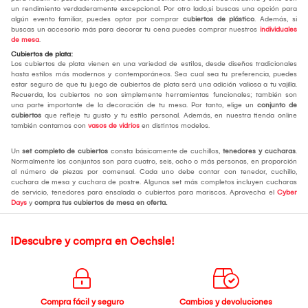
un rendimiento verdaderamente excepcional. Por otro lado,si buscas una opción para
algún evento familiar, puedes optar por comprar
cubiertos de plástico
. Además, si
buscas un accesorio más para decorar tu cena puedes comprar nuestros
individuales
de mesa
.
Cubiertos de plata:
Los cubiertos de plata vienen en una variedad de estilos, desde diseños tradicionales
hasta estilos más modernos y contemporáneos. Sea cual sea tu preferencia, puedes
estar seguro de que tu juego de cubiertos de plata será una adición valiosa a tu vajilla.
Recuerda, los cubiertos no son simplemente herramientas funcionales; también son
una parte importante de la decoración de tu mesa. Por tanto, elige un
conjunto de
cubiertos
que refleje tu gusto y tu estilo personal. Además, en nuestra tienda online
también contamos con
vasos de vidrios
en distintos modelos.
Un
set completo de cubiertos
consta básicamente de cuchillos,
tenedores y cucharas
.
Normalmente los conjuntos son para cuatro, seis, ocho o más personas, en proporción
al número de piezas por comensal. Cada uno debe contar con tenedor, cuchillo,
cuchara de mesa y cuchara de postre. Algunos set más completos incluyen cucharas
de servicio, tenedores para ensalada o cubiertos para mariscos. Aprovecha el
Cyber
Days
y
compra tus cubiertos de mesa
en oferta.
¡Descubre y compra en Oechsle!
Compra fácil y seguro
Cambios y devoluciones