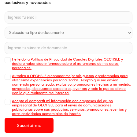
exclusivas y novedades
He leído la Política de Privacidad de Canales Digitales OECHSLE y
declaro haber sido informado sobre el tratamiento de mis datos
personales.
Autorizo a OECHSLE a conocer mejor mis gustos y preferencias para
ofrecerme experiencias personalizadas. Acepto que me envien
contenido personalizado, exclusivo, promociones hechas a mi medida,
novedades, descuentos especiales, eventos y todo lo que se alinee
con lo que realmente me interesa.
Acepto el compartir mi información con empresas del grupo
empresarial de OECHSLE para el envío de comunicaciones
publicitarias sobre sus productos, servicios, promociones, eventos y
otras actividades comerciales de interés.
Suscribirme