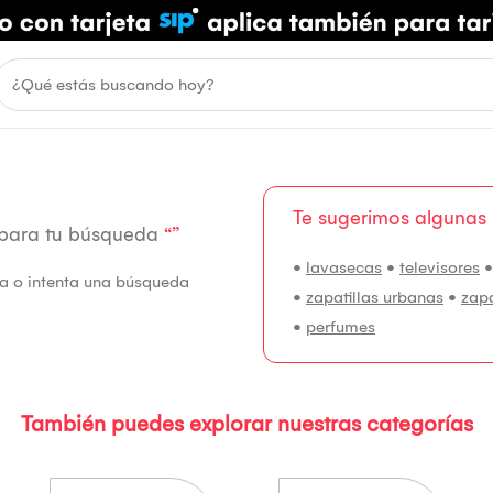
Te sugerimos algunas
 para tu búsqueda
“”
•
lavasecas
•
televisores
fía o intenta una búsqueda
•
zapatillas urbanas
•
zap
•
perfumes
También puedes explorar nuestras categorías