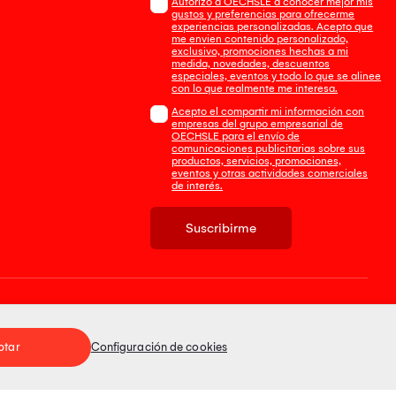
Autorizo a OECHSLE a conocer mejor mis
gustos y preferencias para ofrecerme
experiencias personalizadas. Acepto que
me envien contenido personalizado,
exclusivo, promociones hechas a mi
medida, novedades, descuentos
especiales, eventos y todo lo que se alinee
con lo que realmente me interesa.
Acepto el compartir mi información con
empresas del grupo empresarial de
OECHSLE para el envío de
comunicaciones publicitarias sobre sus
productos, servicios, promociones,
eventos y otras actividades comerciales
de interés.
Suscribirme
Tienda 100% Segura
ptar
Configuración de cookies