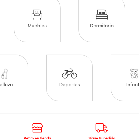
Muebles
Dormitorio
elleza
Deportes
Infant
Retiro en tienda
Sigue tu pedido