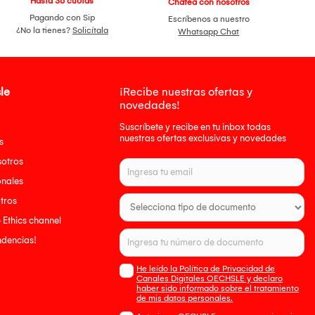
Hasta 36 cuotas
Chatea con nosotros
Pagando con Sip
Escríbenos a nuestro
¿No la tienes?
Solicítala
Whatsapp Chat
le
¡Recibe nuestras ofertas y
novedades!
Suscríbete y recibe en tu inbox todas
nuestras ofertas exclusivas y novedades
s
sotros
onales
tros
- Ethics channel
endencias!
He leído la Política de Privacidad de
Canales Digitales OECHSLE y declaro
haber sido informado sobre el tratamiento
de mis datos personales.