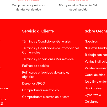
Compra online y retira en
Fácil y rápido sólo con tu DNI.
tienda.
Ver tiendas
Seguir pedido
Servicio al Cliente
Sobre Oechs
?
Términos y Condiciones Generales
Nosotros
Términos y Condiciones de Promociones
Nuestras tienda
Comerciales
Trabaja con no
Términos y condiciones Marketplace
Ventas instituci
Política de cookies
a
Vende con noso
Política de privacidad de canales
Canal de ética 
digitales
¡Lo último en t
Derechos ARCO
nas de
Black friday
Comprobante electrónico
Cyber wow
Comprobante electrónico oriente
atos
Celulares
EE)