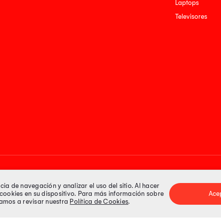
Laptops
Televisores
Medios de pago
a de navegación y analizar el uso del sitio. Al hacer
e cookies en su dispositivo. Para más información sobre
Ace
itamos a revisar nuestra
Política de Cookies
.