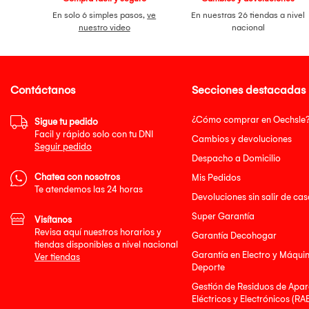
En solo 6 simples pasos,
ve
En nuestras 26 tiendas a nivel
nuestro video
nacional
Contáctanos
Secciones destacadas
¿Cómo comprar en Oechsle
Sigue tu pedido
Facil y rápido solo con tu DNI
Cambios y devoluciones
Seguir pedido
Despacho a Domicilio
Chatea con nosotros
Mis Pedidos
Te atendemos las 24 horas
Devoluciones sin salir de cas
Super Garantía
Visítanos
Revisa aquí nuestros horarios y
Garantía Decohogar
tiendas disponibles a nivel nacional
Garantía en Electro y Máqui
Ver tiendas
Deporte
Gestión de Residuos de Apar
Eléctricos y Electrónicos (RA