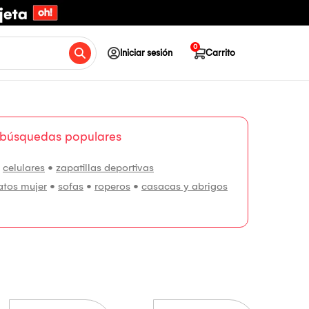
0
Iniciar sesión
Carrito
 búsquedas populares
•
celulares
•
zapatillas deportivas
atos mujer
•
sofas
•
roperos
•
casacas y abrigos