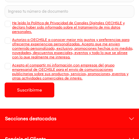
He leído la Política de Privacidad de Canales Digitales OECHSLE y
declaro haber sido informado sobre el tratamiento de mis datos
personales.
Autorizo a OECHSLE a conocer mejor mis gustos y preferencias para
ofrecerme experiencias personalizadas. Acepto que me envien
contenido personalizado, exclusivo, promociones hechas a mi medida,
novedades, descuentos especiales, eventos y todo lo que se alinee
con lo que realmente me interesa.
Acepto el compartir mi información con empresas del grupo
empresarial de OECHSLE para el envío de comunicaciones
publicitarias sobre sus productos, servicios, promociones, eventos y
otras actividades comerciales de interés.
Suscribirme
Secciones destacadas