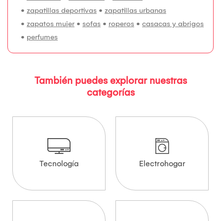
•
zapatillas deportivas
•
zapatillas urbanas
•
zapatos mujer
•
sofas
•
roperos
•
casacas y abrigos
•
perfumes
También puedes explorar nuestras
categorías
Tecnología
Electrohogar