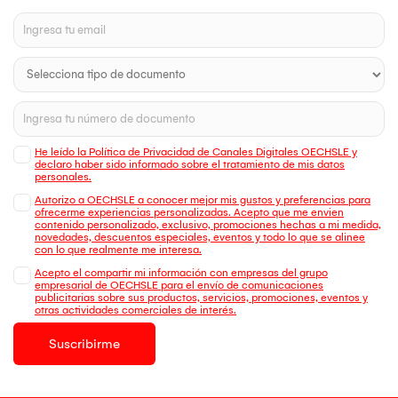
He leído la Política de Privacidad de Canales Digitales OECHSLE y
declaro haber sido informado sobre el tratamiento de mis datos
personales.
Autorizo a OECHSLE a conocer mejor mis gustos y preferencias para
ofrecerme experiencias personalizadas. Acepto que me envien
contenido personalizado, exclusivo, promociones hechas a mi medida,
novedades, descuentos especiales, eventos y todo lo que se alinee
con lo que realmente me interesa.
Acepto el compartir mi información con empresas del grupo
empresarial de OECHSLE para el envío de comunicaciones
publicitarias sobre sus productos, servicios, promociones, eventos y
otras actividades comerciales de interés.
Suscribirme