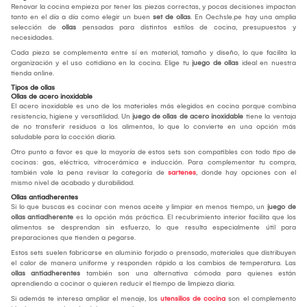
Renovar la cocina empieza por tener las piezas correctas, y pocas decisiones impactan
tanto en el día a día como elegir un buen
set de ollas
. En Oechsle.pe hay una amplia
selección de
ollas
pensadas para distintos estilos de cocina, presupuestos y
necesidades.
Cada pieza se complementa entre sí en material, tamaño y diseño, lo que facilita la
organización y el uso cotidiano en la cocina. Elige tu
juego de ollas
ideal en nuestra
tienda online.
Tipos de ollas
Ollas de acero inoxidable
El acero inoxidable es uno de los materiales más elegidos en cocina porque combina
resistencia, higiene y versatilidad. Un
juego de ollas de acero inoxidable
tiene la ventaja
de no transferir residuos a los alimentos, lo que lo convierte en una opción más
saludable para la cocción diaria.
Otro punto a favor es que la mayoría de estos sets son compatibles con todo tipo de
cocinas: gas, eléctrica, vitrocerámica e inducción. Para complementar tu compra,
también vale la pena revisar la categoría de
sartenes
, donde hay opciones con el
mismo nivel de acabado y durabilidad.
Ollas antiadherentes
Si lo que buscas es cocinar con menos aceite y limpiar en menos tiempo, un
juego de
ollas antiadherente
es la opción más práctica. El recubrimiento interior facilita que los
alimentos se desprendan sin esfuerzo, lo que resulta especialmente útil para
preparaciones que tienden a pegarse.
Estos sets suelen fabricarse en aluminio forjado o prensado, materiales que distribuyen
el calor de manera uniforme y responden rápido a los cambios de temperatura. Las
ollas antiadherentes
también son una alternativa cómoda para quienes están
aprendiendo a cocinar o quieren reducir el tiempo de limpieza diaria.
Si además te interesa ampliar el menaje, los
utensilios de cocina
son el complemento