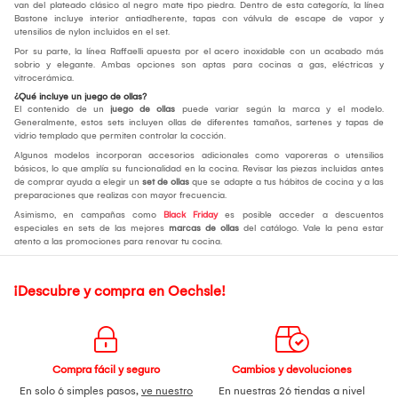
van del plateado clásico al negro mate tipo piedra. Dentro de esta categoría, la línea
Bastone incluye interior antiadherente, tapas con válvula de escape de vapor y
utensilios de nylon incluidos en el set.
Por su parte, la línea Raffaelli apuesta por el acero inoxidable con un acabado más
sobrio y elegante. Ambas opciones son aptas para cocinas a gas, eléctricas y
vitrocerámica.
¿Qué incluye un juego de ollas?
El contenido de un
juego de ollas
puede variar según la marca y el modelo.
Generalmente, estos sets incluyen ollas de diferentes tamaños, sartenes y tapas de
vidrio templado que permiten controlar la cocción.
Algunos modelos incorporan accesorios adicionales como vaporeras o utensilios
básicos, lo que amplía su funcionalidad en la cocina. Revisar las piezas incluidas antes
de comprar ayuda a elegir un
set de ollas
que se adapte a tus hábitos de cocina y a las
preparaciones que realizas con mayor frecuencia.
Asimismo, en campañas como
Black Friday
es posible acceder a descuentos
especiales en sets de las mejores
marcas de ollas
del catálogo. Vale la pena estar
atento a las promociones para renovar tu cocina.
¡Descubre y compra en Oechsle!
Compra fácil y seguro
Cambios y devoluciones
En solo 6 simples pasos,
ve nuestro
En nuestras 26 tiendas a nivel