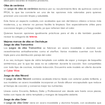
ideal para sacarles el máximo provecho.
Ollas de cerámica
Un
juego de ollas de cerámica
destaca por su recubrimiento libre de químicos como el
PFOA, lo que las convierte en una de las opciones más valoradas para quienes
priorizan una cocción limpia y saludable.
Este tiene un aspecto cuidado, con acabados que van del blanco clásico a tonos más
modernos, y su interior no poroso facilita la limpieza. Son especialmente útiles para
cocciones largas y a fuego medio, ya que retienen bien el calor.
Quienes buscan opciones igualmente prácticas para el día a día también pueden
revisar la categoría de
teteras
.
Mejores marcas de ollas en Oechsle.pe
Juego de ollas Tramontina
Los
juegos de ollas Tramontina
se fabrican en acero inoxidable o aluminio con
revestimientos antiadherentes como el starflon. Varios modelos cuentan con fondo
triple para una distribución pareja del calor.
A su vez, incluyen tapas de vidrio templado con salida de vapor y mangos de baquelita
antitérmica, por lo que las asas no se calientan durante la cocción. Son compatibles
con todo tipo de cocinas, incluida inducción. Encuentra este modelo en oferta durante
el
Cyber Wow
.
Juego de ollas Récord
El
juego de ollas Récord
combina acabado interno lijado con exterior pulido brillante, y
sus modelos en acero inoxidable incorporan un fondo difusor encapsulado que reduce
el tiempo de cocción y conserva mejor los nutrientes.
Líneas como Encanto, Belleza, Dalia y Professional van desde seis hasta once piezas,
todas con tapas de vidrio templado y mangos de baquelita aislante.
Juego de ollas Oster
El
juego de ollas Oster
viene en acero inoxidable y aluminio forjado, con acabados que