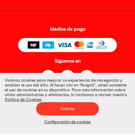
Medios de pago
Síguenos en
Usamos cookies para mejorar su experiencia de navegación y
analizar el uso del sitio. Al hacer clic en “Acepto”, usted consiente
el uso de cookies en su dispositivo. Para más información sobre
cómo administrarlas o eliminarlas, lo invitamos a revisar nuestra
Política de Cookies
.
Tienda 100% Segura
Aceptar
Tiendas Peruanas S.A. R.U.C. Nº 20493020618. Todos los derechos
reservados. Av. Aviación 2405 Piso 3, San Borja
Configuración de cookies
Precios disponibles solo en www.oechsle.pe. Precios online publicados
pueden incluir descuento adicional. Precios sujetos a variaciones sin
previo aviso. Productos sujetos a disponibilidad de stock