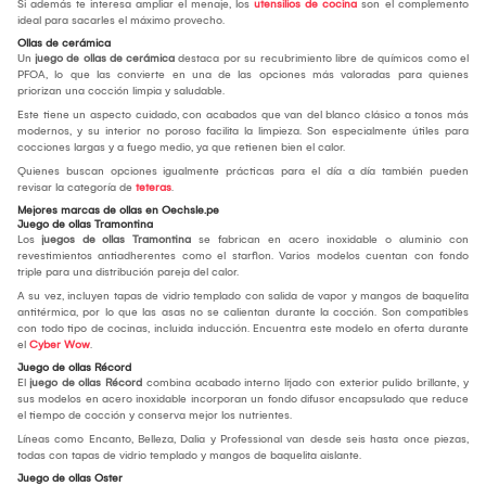
Si además te interesa ampliar el menaje, los
utensilios de cocina
son el complemento
ideal para sacarles el máximo provecho.
Ollas de cerámica
Un
juego de ollas de cerámica
destaca por su recubrimiento libre de químicos como el
PFOA, lo que las convierte en una de las opciones más valoradas para quienes
priorizan una cocción limpia y saludable.
Este tiene un aspecto cuidado, con acabados que van del blanco clásico a tonos más
modernos, y su interior no poroso facilita la limpieza. Son especialmente útiles para
cocciones largas y a fuego medio, ya que retienen bien el calor.
Quienes buscan opciones igualmente prácticas para el día a día también pueden
revisar la categoría de
teteras
.
Mejores marcas de ollas en Oechsle.pe
Juego de ollas Tramontina
Los
juegos de ollas Tramontina
se fabrican en acero inoxidable o aluminio con
revestimientos antiadherentes como el starflon. Varios modelos cuentan con fondo
triple para una distribución pareja del calor.
A su vez, incluyen tapas de vidrio templado con salida de vapor y mangos de baquelita
antitérmica, por lo que las asas no se calientan durante la cocción. Son compatibles
con todo tipo de cocinas, incluida inducción. Encuentra este modelo en oferta durante
el
Cyber Wow
.
Juego de ollas Récord
El
juego de ollas Récord
combina acabado interno lijado con exterior pulido brillante, y
sus modelos en acero inoxidable incorporan un fondo difusor encapsulado que reduce
el tiempo de cocción y conserva mejor los nutrientes.
Líneas como Encanto, Belleza, Dalia y Professional van desde seis hasta once piezas,
todas con tapas de vidrio templado y mangos de baquelita aislante.
Juego de ollas Oster