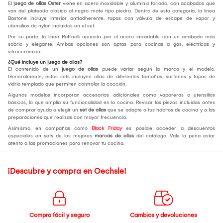
El
juego de ollas Oster
viene en acero inoxidable y aluminio forjado, con acabados que
van del plateado clásico al negro mate tipo piedra. Dentro de esta categoría, la línea
Bastone incluye interior antiadherente, tapas con válvula de escape de vapor y
utensilios de nylon incluidos en el set.
Por su parte, la línea Raffaelli apuesta por el acero inoxidable con un acabado más
sobrio y elegante. Ambas opciones son aptas para cocinas a gas, eléctricas y
vitrocerámica.
¿Qué incluye un juego de ollas?
El contenido de un
juego de ollas
puede variar según la marca y el modelo.
Generalmente, estos sets incluyen ollas de diferentes tamaños, sartenes y tapas de
vidrio templado que permiten controlar la cocción.
Algunos modelos incorporan accesorios adicionales como vaporeras o utensilios
básicos, lo que amplía su funcionalidad en la cocina. Revisar las piezas incluidas antes
de comprar ayuda a elegir un
set de ollas
que se adapte a tus hábitos de cocina y a las
preparaciones que realizas con mayor frecuencia.
Asimismo, en campañas como
Black Friday
es posible acceder a descuentos
especiales en sets de las mejores
marcas de ollas
del catálogo. Vale la pena estar
atento a las promociones para renovar tu cocina.
¡Descubre y compra en Oechsle!
Compra fácil y seguro
Cambios y devoluciones