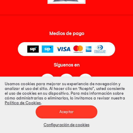
Medios de pago
Síguenos en
Usamos cookies para mejorar su experiencia de navegación y
analizar el uso del sitio. Al hacer clic en “Acepto”, usted consiente
el uso de cookies en su dispositivo. Para más información sobre
cómo administrarlas o eliminarlas, lo invitamos a revisar nuestra
Política de Cookies
.
Tienda 100% Segura
Aceptar
Tiendas Peruanas S.A. R.U.C. Nº 20493020618. Todos los derechos
reservados. Av. Aviación 2405 Piso 3, San Borja
Configuración de cookies
Precios disponibles solo en www.oechsle.pe. Precios online publicados
pueden incluir descuento adicional. Precios sujetos a variaciones sin