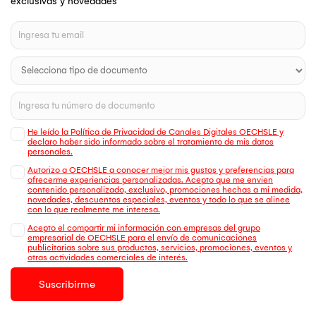
exclusivas y novedades
He leído la Política de Privacidad de Canales Digitales OECHSLE y
declaro haber sido informado sobre el tratamiento de mis datos
personales.
Autorizo a OECHSLE a conocer mejor mis gustos y preferencias para
ofrecerme experiencias personalizadas. Acepto que me envien
contenido personalizado, exclusivo, promociones hechas a mi medida,
novedades, descuentos especiales, eventos y todo lo que se alinee
con lo que realmente me interesa.
Acepto el compartir mi información con empresas del grupo
empresarial de OECHSLE para el envío de comunicaciones
publicitarias sobre sus productos, servicios, promociones, eventos y
otras actividades comerciales de interés.
Suscribirme