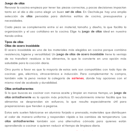
Juego de ollas
Renovar la cocina empieza por tener las piezas correctas, y pocas decisiones impactan
tanto en el día a día como elegir un buen
set de ollas
. En Oechsle.pe hay una amplia
selección de
ollas
pensadas para distintos estilos de cocina, presupuestos y
necesidades.
Cada pieza se complementa entre sí en material, tamaño y diseño, lo que facilita la
organización y el uso cotidiano en la cocina. Elige tu
juego de ollas
ideal en nuestra
tienda online.
Tipos de ollas
Ollas de acero inoxidable
El acero inoxidable es uno de los materiales más elegidos en cocina porque combina
resistencia, higiene y versatilidad. Un
juego de ollas de acero inoxidable
tiene la ventaja
de no transferir residuos a los alimentos, lo que lo convierte en una opción más
saludable para la cocción diaria.
Otro punto a favor es que la mayoría de estos sets son compatibles con todo tipo de
cocinas: gas, eléctrica, vitrocerámica e inducción. Para complementar tu compra,
también vale la pena revisar la categoría de
sartenes
, donde hay opciones con el
mismo nivel de acabado y durabilidad.
Ollas antiadherentes
Si lo que buscas es cocinar con menos aceite y limpiar en menos tiempo, un
juego de
ollas antiadherente
es la opción más práctica. El recubrimiento interior facilita que los
alimentos se desprendan sin esfuerzo, lo que resulta especialmente útil para
preparaciones que tienden a pegarse.
Estos sets suelen fabricarse en aluminio forjado o prensado, materiales que distribuyen
el calor de manera uniforme y responden rápido a los cambios de temperatura. Las
ollas antiadherentes
también son una alternativa cómoda para quienes están
aprendiendo a cocinar o quieren reducir el tiempo de limpieza diaria.