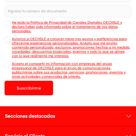
He leído la Política de Privacidad de Canales Digitales OECHSLE y
declaro haber sido informado sobre el tratamiento de mis datos
personales.
Autorizo a OECHSLE a conocer mejor mis gustos y preferencias para
ofrecerme experiencias personalizadas. Acepto que me envien
contenido personalizado, exclusivo, promociones hechas a mi medida,
novedades, descuentos especiales, eventos y todo lo que se alinee
con lo que realmente me interesa.
Acepto el compartir mi información con empresas del grupo
empresarial de OECHSLE para el envío de comunicaciones
publicitarias sobre sus productos, servicios, promociones, eventos y
otras actividades comerciales de interés.
Suscribirme
Secciones destacadas