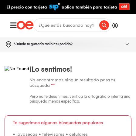
¿Dónde te gustaría recibir tu pedido?
¡Lo sentimos!
No encontramos ningún resultado para tu
búsqueda
“”
Pero no te desanimes, verifica la ortografía o intenta una
búsqueda menos específica.
Te sugerimos algunas búsquedas populares
•
lavasecas
•
televisores
•
celulares