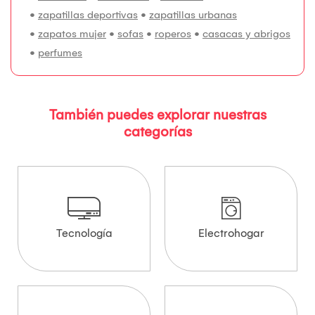
•
zapatillas deportivas
•
zapatillas urbanas
•
zapatos mujer
•
sofas
•
roperos
•
casacas y abrigos
•
perfumes
También puedes explorar nuestras
categorías
Tecnología
Electrohogar