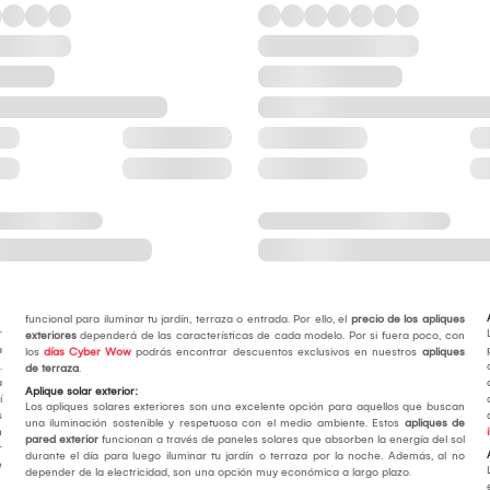
funcional para iluminar tu jardín, terraza o entrada. Por ello, el
precio de los apliques
r
exteriores
dependerá de las características de cada modelo. Por si fuera poco, con
a
los
días Cyber Wow
podrás encontrar descuentos exclusivos en nuestros
apliques
.
de terraza
.
a
Aplique solar exterior:
í
Los apliques solares exteriores son una excelente opción para aquellos que buscan
s
una iluminación sostenible y respetuosa con el medio ambiente. Estos
apliques de
n
pared exterior
funcionan a través de paneles solares que absorben la energía del sol
r
durante el día para luego iluminar tu jardín o terraza por la noche. Además, al no
e
depender de la electricidad, son una opción muy económica a largo plazo.