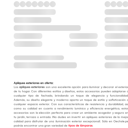
Apliques exteriores en oferta:
Los
apliques exteriores
son una excelente opción para iluminar y decorar el exterio
de tu hogar. Con diferentes estilos y diseños, estos accesorios pueden adaptarse 
cualquier tipo de fachada, brindando un toque de elegancia y funcionalidad
Además, su diseño elegante y moderno aporta un toque de estilo y sofisticación 
cualquier espacio exterior. Con sus características de resistencia y durabilidad, as
como su calidad en cuanto a rendimiento lumínico y eficiencia energética, esto
accesorios son la elección perfecta para crear un ambiente acogedor y seguro e
tu jardín, terraza o entrada. ¡No dudes en invertir en apliques exteriores de la mejo
calidad para disfrutar de una iluminación exterior excepcional!. Sólo en Oechsle.p
podrás encontrar una gran variedad de
tipos de lámparas
.