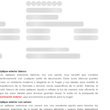
Aplique exterior blanco:
Los apliques exteriores blancos son una opción muy versátil que combina
perfectamente con cualquier estilo de decoración. Estas luces blancas pueden
crear un ambiente moderno y elegante en tu hogar, y son ideales para resaltar la
arquitectura de tu fachada o iluminar zonas específicas de tu jardín. Además, el
color blanco de estos apliques ayuda a reflejar la luz de manera más eficiente, lo
que los hace ideales para iluminar grandes áreas. Si estás en la búsqueda de
iluminación exterior
, aquí encontrarás el perfecto para tu hogar.
Aplique exterior con sensor:
Los apliques exteriores con sensor son una excelente opción para iluminar los
espacios exteriores de tu hogar de manera eficiente y segura. Estos dispositivos