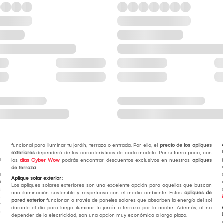
funcional para iluminar tu jardín, terraza o entrada. Por ello, el
precio de los apliques
r
exteriores
dependerá de las características de cada modelo. Por si fuera poco, con
a
los
días Cyber Wow
podrás encontrar descuentos exclusivos en nuestros
apliques
.
de terraza
.
a
Aplique solar exterior:
í
Los apliques solares exteriores son una excelente opción para aquellos que buscan
s
una iluminación sostenible y respetuosa con el medio ambiente. Estos
apliques de
n
pared exterior
funcionan a través de paneles solares que absorben la energía del sol
r
durante el día para luego iluminar tu jardín o terraza por la noche. Además, al no
e
depender de la electricidad, son una opción muy económica a largo plazo.