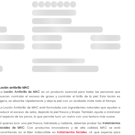
Loción antibrillo MAC
La
Loción Antibrillo de MAC
es un producto esencial para todas las personas que
buscan controlar el exceso de grasa y controlar el brillo de la piel. Esta loción es
ligera, se absorbe rápidamente y deja la piel con un acabado mate todo el tiempo.
La Loción Antibrillo de MAC está formulada con ingredientes naturales que ayudan a
reducir el exceso de sebo, dejando la piel fresca y limpia. También ayuda a minimizar
el aspecto de los poros, lo que permite lucir un rostro con una textura más suave.
Si quieres lucir una piel fresca, hidratada y radiante, deberías probar los
tratamientos
faciales de MAC
. Con productos innovadores y de alta calidad, MAC se está
convirtiendo en el líder indiscutible en
tratamientos faciales
. ¿A qué esperas para