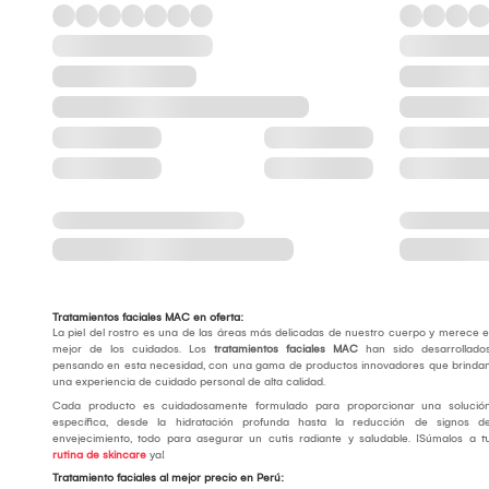
Tratamientos faciales MAC en oferta:
La piel del rostro es una de las áreas más delicadas de nuestro cuerpo y merece e
mejor de los cuidados. Los
tratamientos faciales MAC
han sido desarrollado
pensando en esta necesidad, con una gama de productos innovadores que brinda
una experiencia de cuidado personal de alta calidad.
Cada producto es cuidadosamente formulado para proporcionar una solució
específica, desde la hidratación profunda hasta la reducción de signos d
envejecimiento, todo para asegurar un cutis radiante y saludable. ¡Súmalos a t
rutina de skincare
ya!
Tratamiento faciales al mejor precio en Perú: