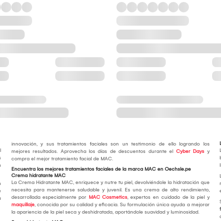
innovación, y sus tratamientos faciales son un testimonio de ello logrando los
l
mejores resultados. Aprovecha los días de descuentos durante el
Cyber Days
y
s
compra el mejor tratamiento facial de MAC.
n
Encuentra los mejores tratamientos faciales de la marca MAC en Oechsle.pe
Crema hidratante MAC
La Crema Hidratante MAC, enriquece y nutre tu piel, devolviéndole la hidratación que
n
necesita para mantenerse saludable y juvenil. Es una crema de alto rendimiento,
e
desarrollada especialmente por
MAC Cosmetics
, expertos en cuidado de la piel y
u
maquillaje
, conocida por su calidad y eficacia. Su formulación única ayuda a mejorar
la apariencia de la piel seca y deshidratada, aportándole suavidad y luminosidad.