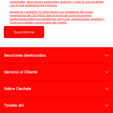
novedades, descuentos especiales, eventos y todo lo que se alinee
con lo que realmente me interesa.
Acepto el compartir mi información con empresas del grupo
empresarial de OECHSLE para el envío de comunicaciones
publicitarias sobre sus productos, servicios, promociones, eventos y
otras actividades comerciales de interés.
Suscribirme
Secciones destacadas
Servicio al Cliente
Sobre Oechsle
Tarjeta oh!