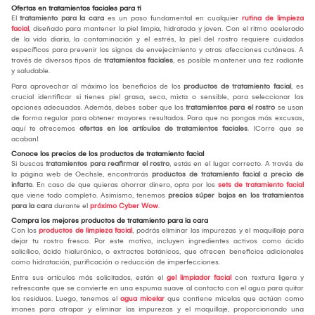
Ofertas en tratamientos faciales para ti
El
tratamiento para la cara
es un paso fundamental en cualquier
rutina de limpieza
facial
, diseñado para mantener la piel limpia, hidratada y joven. Con el ritmo acelerado
de la vida diaria, la contaminación y el estrés, la piel del rostro requiere cuidados
específicos para prevenir los signos de envejecimiento y otras afecciones cutáneas. A
través de diversos tipos de
tratamientos faciales
, es posible mantener una tez radiante
y saludable.
Para aprovechar al máximo los beneficios de los
productos de tratamiento facial
, es
crucial identificar si tienes piel grasa, seca, mixta o sensible, para seleccionar las
opciones adecuadas. Además, debes saber que los
tratamientos para el rostro
se usan
de forma regular para obtener mayores resultados. Para que no pongas más excusas,
aquí te ofrecemos
ofertas en los artículos de tratamientos faciales
. ¡Corre que se
acaban!
Conoce los precios de los productos de tratamiento facial
Si buscas
tratamientos para reafirmar el rostro
, estás en el lugar correcto. A través de
la página web de Oechsle, encontrarás
productos de tratamiento facial a precio de
infarto
. En caso de que quieras ahorrar dinero, opta por los
sets de tratamiento facial
que viene todo completo. Asimismo, tenemos
precios súper bajos en los tratamientos
para la cara
durante el
próximo Cyber Wow
.
Compra los mejores productos de tratamiento para la cara
Con los
productos de limpieza facial
, podrás eliminar las impurezas y el maquillaje para
dejar tu rostro fresco. Por este motivo, incluyen ingredientes activos como ácido
salicílico, ácido hialurónico, o extractos botánicos, que ofrecen beneficios adicionales
como hidratación, purificación o reducción de imperfecciones.
Entre sus artículos más solicitados, están el
gel limpiador facial
con textura ligera y
refrescante que se convierte en una espuma suave al contacto con el agua para quitar
los residuos. Luego, tenemos el
agua micelar
que contiene micelas que actúan como
imanes para atrapar y eliminar las impurezas y el maquillaje, proporcionando una