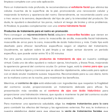
limpieza completa con una sola aplicación.
Para un tratamiento más profundo, te recomendamos el
exfoliante facial
que elimina las
células muertas de la superficie de la piel, promoviendo una renovación celular y
mejorando la textura y apariencia del rostro. Generalmente, se recomienda usarlo una
o tres veces a la semana, dependiendo del tipo de piel y la intensidad del producto. Sin
duda, te ayudará a desobstruir los poros, reducir el riesgo de brotes y otros problemas.
Al finalizar, lo puedes complementar con una
crema hidratante facial
.
Productos de tratamiento para el rostro en promoción
Para conseguir un
rejuvenecimiento facial
, adquiere
mascarillas faciales
que vienen en
varias presentaciones. Tales como la mascarilla de arcilla, mascarilla facial hidratante,
mascarilla de arroz para la cara, mascarilla de ácido hialurónico y más. Cada tipo está
diseñado para ofrecer beneficios específicos según el objetivo del tratamiento.
Usualmente, se aplican sobre la piel limpia y se dejan actuar durante un período
específico, que puede variar entre 10 a 30 minutos
Por otra parte, encontrarás
productos de tratamiento de ojos
en nuestro catálogo
virtual. Cada uno de ellos ayudará a reducir ojeras, hinchazón, y líneas finas, mejorando
la apariencia general del contorno ocular. En primer lugar, está la
crema para ojos
que
tiene una textura ligera y cremosa que se absorbe rápidamente, adecuada para aplicar
con el dedo anular mediante suaves toquecitos. Recomendado para su uso diario, tanto
en la mañana como en la noche, para maximizar los beneficios.
Mientras, el
contorno de ojos
está elaborado con ingredientes que respetan la fragilidad
del contorno ocular, proporcionando un tratamiento delicado pero eficaz. Su
presentación más vendida es el
contorno de ojos con ácido hialurónico
para
proporcionar una hidratación intensa, que ayuda a mantener la piel del contorno ocular
suave y flexible, previniendo la sequedad y la descamación.
Para mantener una apariencia saludable, elige los
mejores tratamientos para la cara
para combatir los efectos del tiempo y las agresiones externas. Por eso, te invitamos a
nuestra plataforma digital para que observes la
venta de tratamientos faciales
que