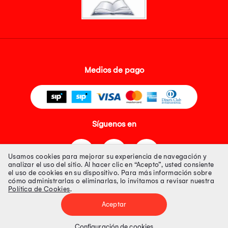
Medios de pago
Síguenos en
Usamos cookies para mejorar su experiencia de navegación y
analizar el uso del sitio. Al hacer clic en “Acepto”, usted consiente
el uso de cookies en su dispositivo. Para más información sobre
cómo administrarlas o eliminarlas, lo invitamos a revisar nuestra
Política de Cookies
.
Tienda 100% Segura
Aceptar
Tiendas Peruanas S.A. R.U.C. Nº 20493020618. Todos los derechos
reservados. Av. Aviación 2405 Piso 3, San Borja
Configuración de cookies