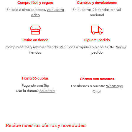
Compra fácil y seguro
Cambios y devoluciones
En solo 6 simples pasos,
ve nuestro
En nuestras 26 tiendas a nivel
video
nacional
Retiro en tienda
Sigue tu pedido
Compra online y retira en tienda.
Ver
Fácil y rápido sólo con tu DNI.
Seguir
tiendas
pedido
Hasta 36 cuotas
Chatea con nosotros
Pagando con Sip
Escríbenos a nuestro
Whatsapp
¿No la tienes?
Solicítala
Chat
¡Recibe nuestras ofertas y novedades!