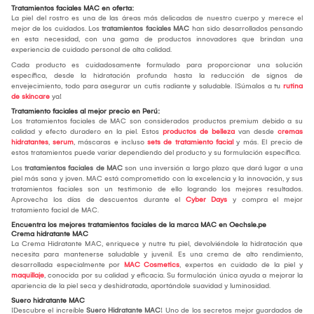
Tratamientos faciales MAC en oferta:
La piel del rostro es una de las áreas más delicadas de nuestro cuerpo y merece el
mejor de los cuidados. Los
tratamientos faciales MAC
han sido desarrollados pensando
en esta necesidad, con una gama de productos innovadores que brindan una
experiencia de cuidado personal de alta calidad.
Cada producto es cuidadosamente formulado para proporcionar una solución
específica, desde la hidratación profunda hasta la reducción de signos de
envejecimiento, todo para asegurar un cutis radiante y saludable. ¡Súmalos a tu
rutina
de skincare
ya!
Tratamiento faciales al mejor precio en Perú:
Los tratamientos faciales de MAC son considerados productos premium debido a su
calidad y efecto duradero en la piel. Estos
productos de belleza
van desde
cremas
hidratantes
,
serum
, máscaras e incluso
sets de tratamiento facial
y más. El precio de
estos tratamientos puede variar dependiendo del producto y su formulación específica.
Los
tratamientos faciales de MAC
son una inversión a largo plazo que dará lugar a una
piel más sana y joven. MAC está comprometido con la excelencia y la innovación, y sus
tratamientos faciales son un testimonio de ello logrando los mejores resultados.
Aprovecha los días de descuentos durante el
Cyber Days
y compra el mejor
tratamiento facial de MAC.
Encuentra los mejores tratamientos faciales de la marca MAC en Oechsle.pe
Crema hidratante MAC
La Crema Hidratante MAC, enriquece y nutre tu piel, devolviéndole la hidratación que
necesita para mantenerse saludable y juvenil. Es una crema de alto rendimiento,
desarrollada especialmente por
MAC Cosmetics
, expertos en cuidado de la piel y
maquillaje
, conocida por su calidad y eficacia. Su formulación única ayuda a mejorar la
apariencia de la piel seca y deshidratada, aportándole suavidad y luminosidad.
Suero hidratante MAC
¡Descubre el increíble
Suero Hidratante MAC
! Uno de los secretos mejor guardados de