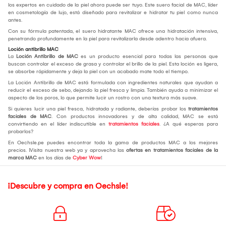
los expertos en cuidado de la piel ahora puede ser tuyo. Este suero facial de MAC, líder
en cosmetología de lujo, está diseñado para revitalizar e hidratar tu piel como nunca
antes.
Con su fórmula patentada, el suero hidratante MAC ofrece una hidratación intensiva,
penetrando profundamente en la piel para revitalizarla desde adentro hacia afuera.
Loción antibrillo MAC
La
Loción Antibrillo de MAC
es un producto esencial para todas las personas que
buscan controlar el exceso de grasa y controlar el brillo de la piel. Esta loción es ligera,
se absorbe rápidamente y deja la piel con un acabado mate todo el tiempo.
La Loción Antibrillo de MAC está formulada con ingredientes naturales que ayudan a
reducir el exceso de sebo, dejando la piel fresca y limpia. También ayuda a minimizar el
aspecto de los poros, lo que permite lucir un rostro con una textura más suave.
Si quieres lucir una piel fresca, hidratada y radiante, deberías probar los
tratamientos
faciales de MAC
. Con productos innovadores y de alta calidad, MAC se está
convirtiendo en el líder indiscutible en
tratamientos faciales
. ¿A qué esperas para
probarlos?
En Oechsle.pe puedes encontrar toda la gama de productos MAC a los mejores
precios. ¡Visita nuestra web ya y aprovecha las
ofertas en tratamientos faciales de la
marca MAC
en los días de
Cyber Wow
!
¡Descubre y compra en Oechsle!